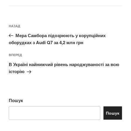
Навігація
Попередній
НАЗАД
записів
запис:
Мера Самбора підозрюють у корупційних
оборудках з Audi Q7 за 4,2 млн грн
Наступний
ВПЕРЕД
запис
В Україні найнижчий рівень народжуваності за всю
історію
Пошук
Пошук