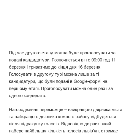
Під час другого етапу можна буде проголосувати за
подані кандидатури. Розпочнеться він о 09:00 год 11
березня і триватиме до кінця дня 16 березня.
Голосувати в другому турі можна лише за ті
кандидатури, що були подані в Google-формі на
першому етапі. Проголосувати можна один раз і за
одного кандидата.
Нагородження переможців – найкращого двірника міста
та найкращого двірника кожного району відбудеться
після підрахунку голосів. Відповідно двірник, який
набере найбільшу кількість голосів львів’ян, отримає