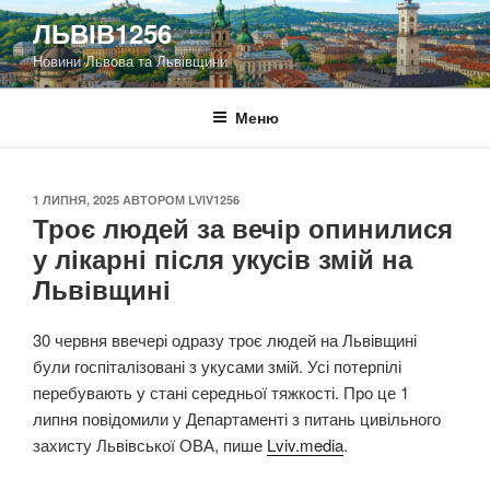
Перейти
ЛЬВІВ1256
до
Новини Львова та Львівщини
вмісту
Меню
ОПУБЛІКОВАНО
1 ЛИПНЯ, 2025
АВТОРОМ
LVIV1256
Троє людей за вечір опинилися
у лікарні після укусів змій на
Львівщині
30 червня ввечері одразу троє людей на Львівщині
були госпіталізовані з укусами змій. Усі потерпілі
перебувають у стані середньої тяжкості. Про це 1
липня повідомили у Департаменті з питань цивільного
захисту Львівської ОВА, пише
Lviv.media
.