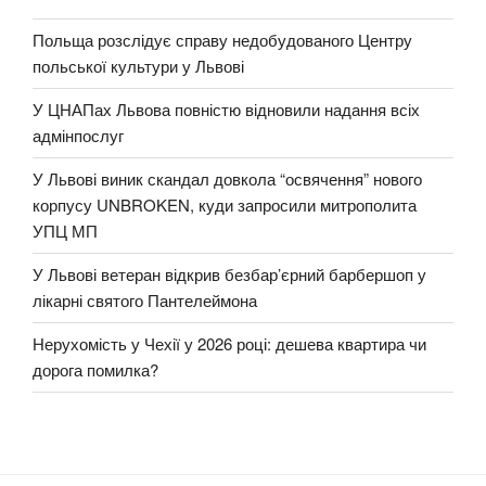
Польща розслідує справу недобудованого Центру
польської культури у Львові
У ЦНАПах Львова повністю відновили надання всіх
адмінпослуг
У Львові виник скандал довкола “освячення” нового
корпусу UNBROKEN, куди запросили митрополита
УПЦ МП
У Львові ветеран відкрив безбар’єрний барбершоп у
лікарні святого Пантелеймона
Нерухомість у Чехії у 2026 році: дешева квартира чи
дорога помилка?