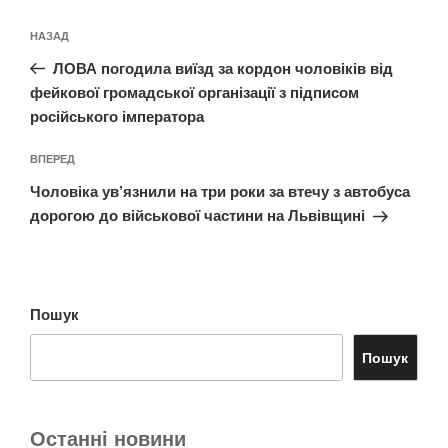
Навігація
Попередній
НАЗАД
записів
запис:
ЛОВА погодила виїзд за кордон чоловіків від
фейкової громадської організації з підписом
російського імператора
Наступний
ВПЕРЕД
запис
Чоловіка ув’язнили на три роки за втечу з автобуса
дорогою до військової частини на Львівщині
Пошук
Пошук
Останні новини