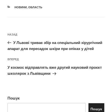
КАТЕГОРІЇ
НОВИНИ
,
ОБЛАСТЬ
Навігація
Попередній
НАЗАД
записів
запис:
У Львові триває збір на спеціальний хірургічний
апарат для пересадок шкіри при опіках у дітей
Наступний
ВПЕРЕД
запис
У космос відправлять вже другий науковий проєкт
школярок з Львівщини
Пошук
Пошук