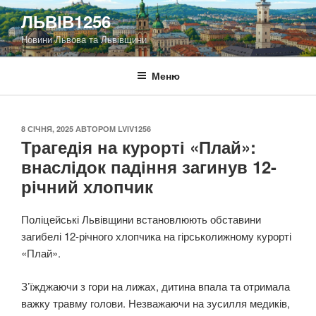
Перейти
ЛЬВІВ1256
до
Новини Львова та Львівщини
вмісту
Меню
ОПУБЛІКОВАНО
8 СІЧНЯ, 2025
АВТОРОМ
LVIV1256
Трагедія на курорті «Плай»:
внаслідок падіння загинув 12-
річний хлопчик
Поліцейські Львівщини встановлюють обставини
загибелі 12-річного хлопчика на гірськолижному курорті
«Плай».
З’їжджаючи з гори на лижах, дитина впала та отримала
важку травму голови. Незважаючи на зусилля медиків,