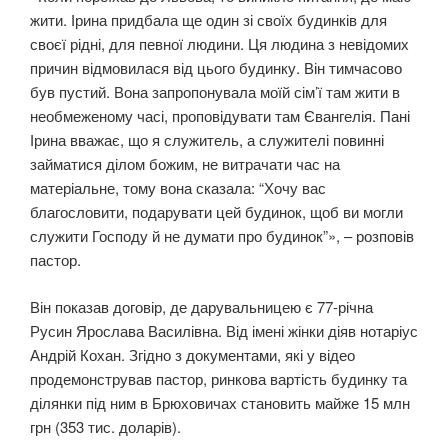
жити. Ірина придбала ще один зі своїх будинків для
своєї рідні, для певної людини. Ця людина з невідомих
причин відмовилася від цього будинку. Він тимчасово
був пустий. Вона запропонувала моїй сім’ї там жити в
необмеженому часі, проповідувати там Євангелія. Пані
Ірина вважає, що я служитель, а служителі повинні
займатися ділом божим, не витрачати час на
матеріальне, тому вона сказала: “Хочу вас
благословити, подарувати цей будинок, щоб ви могли
служити Господу й не думати про будинок”», – розповів
пастор.
Він показав договір, де дарувальницею є 77-річна
Русин Ярослава Василівна. Від імені жінки діяв нотаріус
Андрій Кохан. Згідно з документами, які у відео
продемонстрував пастор, ринкова вартість будинку та
ділянки під ним в Брюховичах становить майже 15 млн
грн (353 тис. доларів).