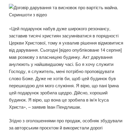
«Цей подарунок набув дуже широкого резонансу,
заставив тисячі християн засумніватися в порядності
Церкви Христової, тому я ухвалив рішення відмовитися
від дарування. Сьогодні [відео опубліковане 14 серпня]
мав розмову з власницею будинку. Акт дарування
анулюють у найшвидшому часі. Бо я хочу служити
Господу, я служитель, мені потрібно проповідувати
слово Боже. Дуже не хотів би, щоб цей будинок був
перешкодою для мого служіння. Я вірю, що пані Ірина
цей подарунок зробила щедро. Дійсно, хороший
будинок. Я вірю, що вона це зробила в ім’я Ісуса
Христа», – заявив Іван Пендлишак.
Згідно з оголошеннями про продаж, особняк збудували
за авторським проєктом й використали дорогі