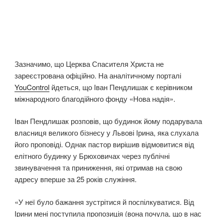
Зазначимо, що Церква Спасителя Христа не
зареєстрована офіційно. На аналітичному порталі
YouControl
йдеться, що Іван Пендлишак є керівником
міжнародного благодійного фонду «Нова надія».
Іван Пендлишак розповів, що будинок йому подарувала
власниця великого бізнесу у Львові Ірина, яка слухала
його проповіді. Однак пастор вирішив відмовитися від
елітного будинку у Брюховичах через публічні
звинувачення та приниження, які отримав на свою
адресу вперше за 25 років служіння.
«У неї було бажання зустрітися й поспілкуватися. Від
Ірини мені поступила пропозиція (вона почула, що в нас