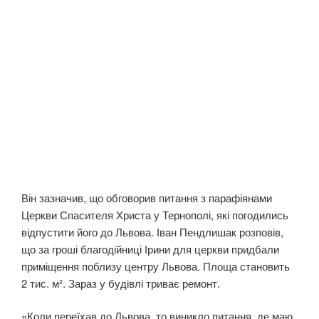
Він зазначив, що обговорив питання з парафіянами
Церкви Спасителя Христа у Тернополі, які погодились
відпустити його до Львова. Іван Пендлишак розповів,
що за гроші благодійниці Ірини для церкви придбали
приміщення поблизу центру Львова. Площа становить
2 тис. м². Зараз у будівлі триває ремонт.
«Коли переїхав до Львова, то виникло питання, де маю