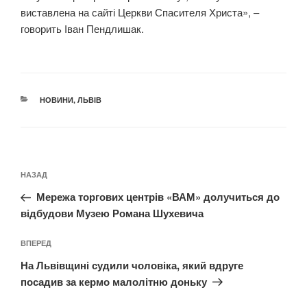
виставлена на сайті Церкви Спасителя Христа», –
говорить Іван Пендлишак.
КАТЕГОРІЇ
НОВИНИ
,
ЛЬВІВ
Навігація
Попередній
НАЗАД
записів
запис:
Мережа торгових центрів «ВАМ» долучиться до
відбудови Музею Романа Шухевича
Наступний
ВПЕРЕД
запис
На Львівщині судили чоловіка, який вдруге
посадив за кермо малолітню доньку