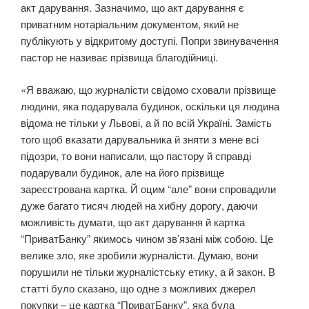
акт дарування. Зазначимо, що акт дарування є
приватним нотаріальним документом, який не
публікують у відкритому доступі. Попри звинувачення
пастор не називає прізвища благодійниці.
«Я вважаю, що журналісти свідомо сховали прізвище
людини, яка подарувала будинок, оскільки ця людина
відома не тільки у Львові, а й по всій Україні. Замість
того щоб вказати дарувальника й зняти з мене всі
підозри, то вони написали, що пастору й справді
подарували будинок, але на його прізвище
зареєстрована картка. Й оцим “але” вони спровадили
дуже багато тисяч людей на хибну дорогу, даючи
можливість думати, що акт дарування й картка
“ПриватБанку” якимось чином зв’язані між собою. Це
велике зло, яке зробили журналісти. Думаю, вони
порушили не тільки журналістську етику, а й закон. В
статті було сказано, що одне з можливих джерел
покупки – це картка “ПриватБанку”, яка була