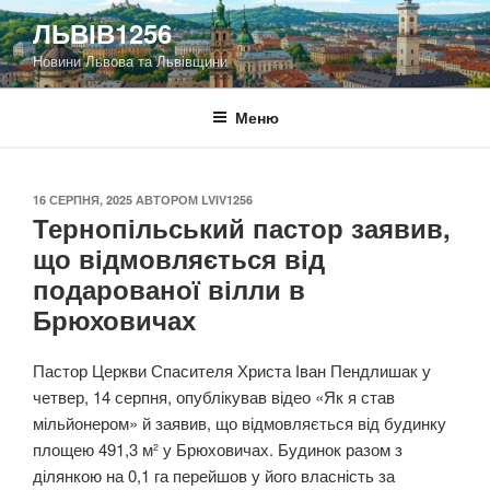
Перейти
ЛЬВІВ1256
до
Новини Львова та Львівщини
вмісту
Меню
ОПУБЛІКОВАНО
16 СЕРПНЯ, 2025
АВТОРОМ
LVIV1256
Тернопільський пастор заявив,
що відмовляється від
подарованої вілли в
Брюховичах
Пастор Церкви Спасителя Христа Іван Пендлишак у
четвер, 14 серпня, опублікував відео «Як я став
мільйонером» й заявив, що відмовляється від будинку
площею 491,3 м² у Брюховичах. Будинок разом з
ділянкою на 0,1 га перейшов у його власність за