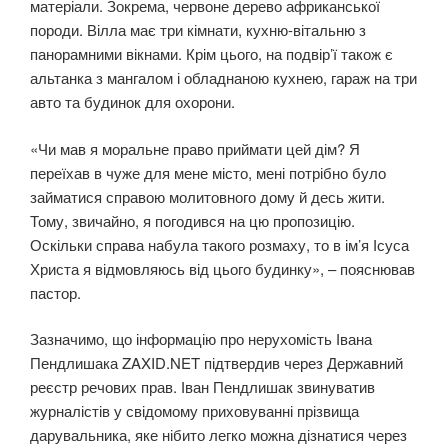
матеріали. Зокрема, червоне дерево африканської
породи. Вілла має три кімнати, кухню-вітальню з
панорамними вікнами. Крім цього, на подвір’ї також є
альтанка з мангалом і обладнаною кухнею, гараж на три
авто та будинок для охорони.
«Чи мав я моральне право приймати цей дім? Я
переїхав в чуже для мене місто, мені потрібно було
займатися справою молитовного дому й десь жити.
Тому, звичайно, я погодився на цю пропозицію.
Оскільки справа набула такого розмаху, то в ім’я Ісуса
Христа я відмовляюсь від цього будинку», – пояснював
пастор.
Зазначимо, що інформацію про нерухомість Івана
Пендлишака ZAXID.NET підтвердив через Державний
реєстр речових прав. Іван Пендлишак звинуватив
журналістів у свідомому приховуванні прізвища
дарувальника, яке нібито легко можна дізнатися через