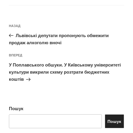
Навігація
Попередній
НАЗАД
записів
запис:
Львівські депутати пропонують обмежити
продаж алкоголю вночі
Наступний
ВПЕРЕД
запис
У Поплавського обшуки. У Київському університеті
культури викрили схему розтрати бюджетних
коштів
Пошук
Пошук