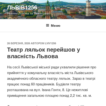
Перейти
ЛЬВІВ1256
до
Новини Львова та Львівщини
вмісту
Меню
ОПУБЛІКОВАНО
26 БЕРЕЗНЯ, 2026
АВТОРОМ
LVIV1256
Театр ляльок перейшов у
власність Львова
На сесії Львівської міської ради ухвалили рішення про
прийняття у комунальну власність міста Львівського
академічного обласного театру ляльок. Зараз в театрі
працює понад 60 працівників. Будівля театру
розташована на вул. Івана Гонти, 8. Це нежитлові
приміщення загальною площею понад 2,2 тис. кв. м.