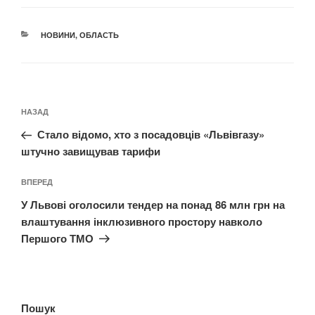
КАТЕГОРІЇ
НОВИНИ
,
ОБЛАСТЬ
Навігація
Попередній
НАЗАД
записів
запис:
Стало відомо, хто з посадовців «Львівгазу»
штучно завищував тарифи
Наступний
ВПЕРЕД
запис
У Львові оголосили тендер на понад 86 млн грн на
влаштування інклюзивного простору навколо
Першого ТМО
Пошук