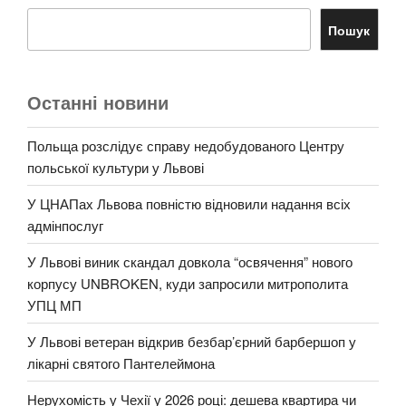
Пошук
Останні новини
Польща розслідує справу недобудованого Центру
польської культури у Львові
У ЦНАПах Львова повністю відновили надання всіх
адмінпослуг
У Львові виник скандал довкола “освячення” нового
корпусу UNBROKEN, куди запросили митрополита
УПЦ МП
У Львові ветеран відкрив безбар’єрний барбершоп у
лікарні святого Пантелеймона
Нерухомість у Чехії у 2026 році: дешева квартира чи