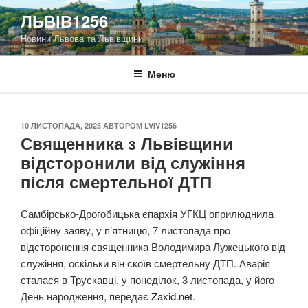
Перейти
ЛЬВІВ1256
до
Новини Львова та Львівщини
вмісту
Меню
ОПУБЛІКОВАНО
10 ЛИСТОПАДА, 2025
АВТОРОМ
LVIV1256
Священника з Львівщини
відсторонили від служіння
після смертельної ДТП
Самбірсько-Дрогобицька єпархія УГКЦ оприлюднила
офіційну заяву, у пʼятницю, 7 листопада про
відсторонення священника Володимира Лужецького від
служіння, оскільки він скоїв смертельну ДТП. Аварія
сталася в Трускавці, у понеділок, 3 листопада, у його
День народження, передає
Zaxid.net
.