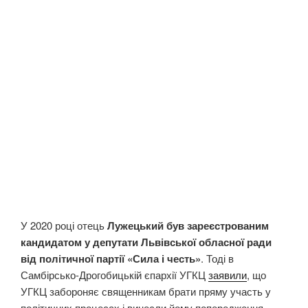
У 2020 році отець
Лужецький був зареєстрованим
кандидатом у депутати Львівської обласної ради
від політичної партії «Сила і честь»
. Тоді в
Самбірсько-Дрогобицькій єпархії УГКЦ
заявили
, що
УГКЦ забороняє священникам брати пряму участь у
політичних процесах і винесли йому попередження.