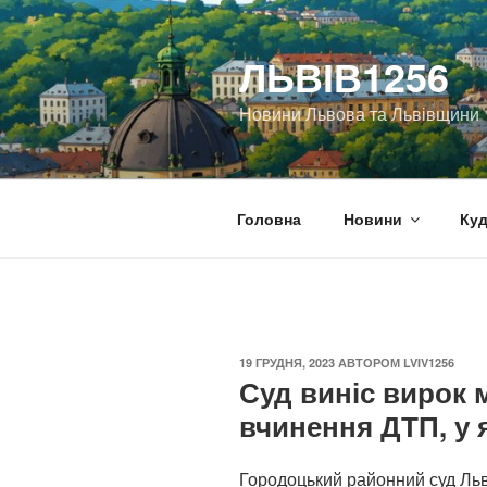
Перейти
до
ЛЬВІВ1256
вмісту
Новини Львова та Львівщини
Головна
Новини
Куд
ОПУБЛІКОВАНО
19 ГРУДНЯ, 2023
АВТОРОМ
LVIV1256
Суд виніс вирок
вчинення ДТП, у я
Городоцький районний суд Льв