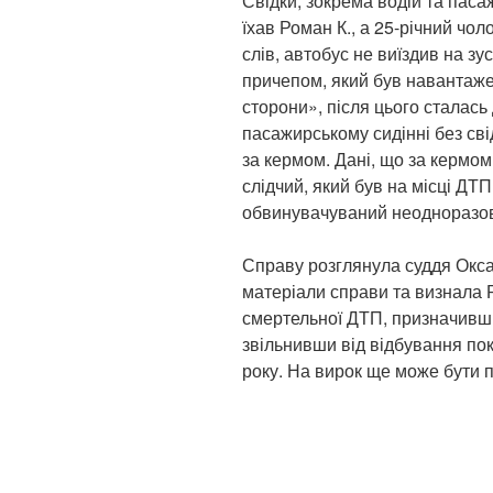
Свідки, зокрема водій та пас
їхав Роман К., а 25-річний чол
слів, автобус не виїздив на зу
причепом, який був навантаже
сторони», після цього сталась
пасажирському сидінні без сві
за кермом. Дані, що за кермом
слідчий, який був на місці ДТ
обвинувачуваний неодноразов
Справу розглянула суддя Окса
матеріали справи та визнала 
смертельної ДТП, призначивши
звільнивши від відбування пок
року. На вирок ще може бути 