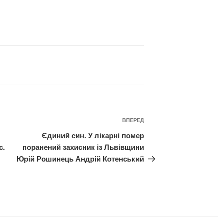
Наступний
ВПЕРЕД
запис
Єдиний син. У лікарні помер
с.
поранений захисник із Львівщини
Юрій Рошинець Андрій Котенський