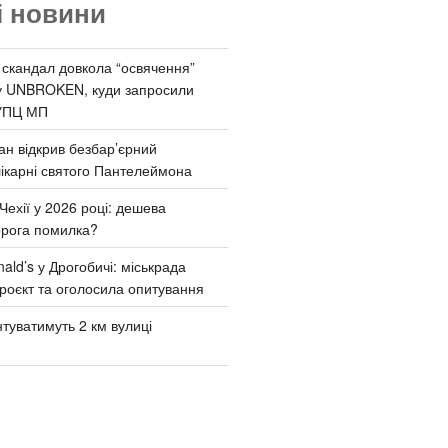
і новини
 скандал довкола “освячення”
у UNBROKEN, куди запросили
УПЦ МП
ан відкрив безбар’єрний
ікарні святого Пантелеймона
Чехії у 2026 році: дешева
орога помилка?
ld’s у Дрогобичі: міськрада
роєкт та оголосила опитування
туватимуть 2 км вулиці