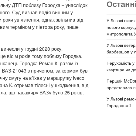
Останн
ельну ДТП поблизу Городка – унаслідок
ного. Суд визнав водія винним у
 роки ув’язнення, однак звільнив від
У Львові виник
вим терміном у півтора року, пише
нового корпус
митрополита 
У Львові ветер
 винесли у грудні 2023 року,
барбершоп у л
е вісім років тому поблизу Городка.
Нерухомість у 
шканець Городка Роман К. разом із
квартира чи д
і ВАЗ-21043 з причепом, за кермом був
ічну смугу на в’їхав у маршрутку Iveco
Перший McDona
ана К. отримав тілесні ушкодження, від
представила п
яла, що пасажиру ВАЗу було 25 років.
У Львові ремон
Городоцької