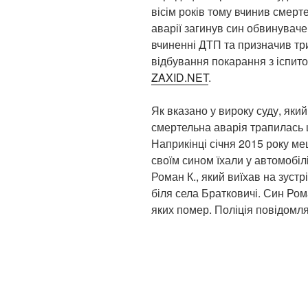
вісім років тому вчинив смерт
аварії загинув син обвинуваче
вчиненні ДТП та призначив три
відбування покарання з іспито
ZAXID.NET
.
Як вказано у вироку суду, який
смертельна аварія трапилась щ
Наприкінці січня 2015 року ме
своїм сином їхали у автомобіл
Роман К., який виїхав на зустр
біля села Братковичі. Син Ром
яких помер. Поліція повідомл