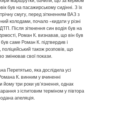
ажири маршрутки, бачили, що за кермом
овік був на пасажирському сидінні. З їх
стрічну смугу, перед зіткненням ВАЗ з
ний колодами, почало «кидати у різні
 ДТП. Після зіткнення син водія був на
домості, Роман К. визнавав, що він був
 був саме Роман К. підтвердив і
П, поліцейський також розповів, що
о змінював свої покази.
на Перетятько, яка дослідила усі
Романа К. винним у вчиненні
 йому три роки ув’язнення, однак
арання з іспитовим терміном у півтора
подана апеляція.