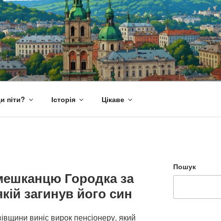
и піти?
Історія
Цікаве
Пошук
 мешканцю Городка за
кій загинув його син
івщини виніс вирок пенсіонеру, який