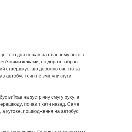
що того дня поїхав на власному авто з
рев’яними кілками, по дорозі забрав
ий стверджує, що дорогою син сів за
ав автобус і син не зміг уникнути
бус виїхав на зустрічну смугу руху, а
перешкоду, почав тікати назад. Саме
, а кутове, пошкодження на автобусі