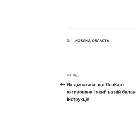
КАТЕГОРІЇ
НОВИНИ
,
ОБЛАСТЬ
Навігація
Попередній
НАЗАД
записів
запис:
Як дізнатися, що ЛеоКарт
активована і який на ній балан
Інструкція