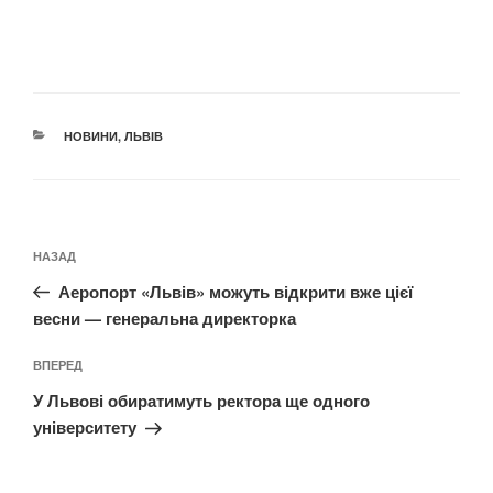
КАТЕГОРІЇ
НОВИНИ
,
ЛЬВІВ
Навігація
Попередній
НАЗАД
записів
запис:
Аеропорт «Львів» можуть відкрити вже цієї
весни — генеральна директорка
Наступний
ВПЕРЕД
запис
У Львові обиратимуть ректора ще одного
університету