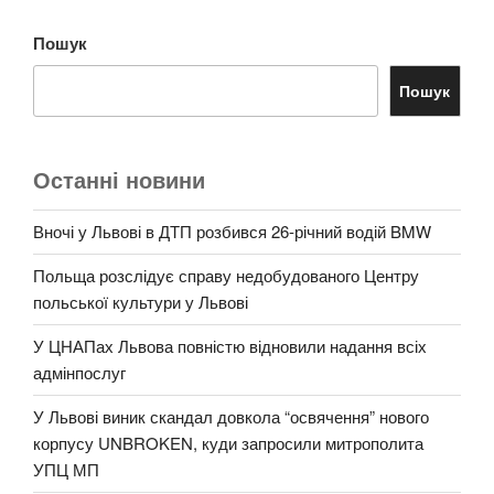
Пошук
Пошук
Останні новини
Вночі у Львові в ДТП розбився 26-річний водій BMW
Польща розслідує справу недобудованого Центру
польської культури у Львові
У ЦНАПах Львова повністю відновили надання всіх
адмінпослуг
У Львові виник скандал довкола “освячення” нового
корпусу UNBROKEN, куди запросили митрополита
УПЦ МП