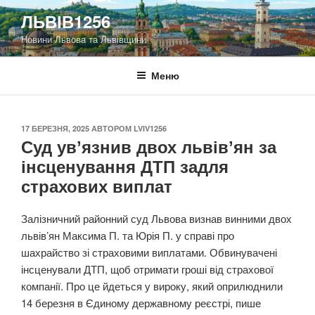
Перейти
ЛЬВІВ1256
до
Новини Львова та Львівщини
вмісту
Меню
ОПУБЛІКОВАНО
17 БЕРЕЗНЯ, 2025
АВТОРОМ
LVIV1256
Суд увʼязнив двох львівʼян за
інсценування ДТП задля
страхових виплат
Залізничний районний суд Львова визнав винними двох
львів’ян Максима П. та Юрія П. у справі про
шахрайство зі страховими виплатами. Обвинувачені
інсценували ДТП, щоб отримати гроші від страхової
компанії. Про це йдеться у вироку, який оприлюднили
14 березня в Єдиному державному реєстрі, пише