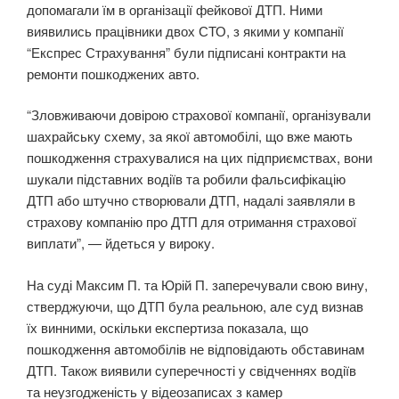
допомагали їм в організації фейкової ДТП. Ними
виявились працівники двох СТО, з якими у компанії
“Експрес Страхування” були підписані контракти на
ремонти пошкоджених авто.
“Зловживаючи довірою страхової компанії, організували
шахрайську схему, за якої автомобілі, що вже мають
пошкодження страхувалися на цих підприємствах, вони
шукали підставних водіїв та робили фальсифікацію
ДТП або штучно створювали ДТП, надалі заявляли в
страхову компанію про ДТП для отримання страхової
виплати”, — йдеться у вироку.
На суді Максим П. та Юрій П. заперечували свою вину,
стверджуючи, що ДТП була реальною, але суд визнав
їх винними, оскільки експертиза показала, що
пошкодження автомобілів не відповідають обставинам
ДТП. Також виявили суперечності у свідченнях водіїв
та неузгодженість у відеозаписах з камер