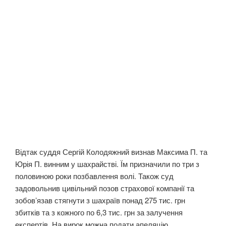
Відтак суддя Сергій Колодяжний визнав Максима П. та
Юрія П. винним у шахрайстві. Їм призначили по три з
половиною роки позбавлення волі. Також суд
задовольнив цивільний позов страхової компанії та
зобовʼязав стягнути з шахраїв понад 275 тис. грн
збитків та з кожного по 6,3 тис. грн за залучення
експертів. На вирок можна подати апеляцію.