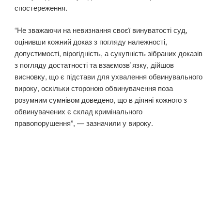
спостереження.
“Не зважаючи на невизнання своєї винуватості суд,
оцінивши кожний доказ з погляду належності,
допустимості, вірогідність, а сукупність зібраних доказів
з погляду достатності та взаємозв`язку, дійшов
висновку, що є підстави для ухвалення обвинувального
вироку, оскільки стороною обвинувачення поза
розумним сумнівом доведено, що в діянні кожного з
обвинувачених є склад кримінального
правопорушення”, — зазначили у вироку.