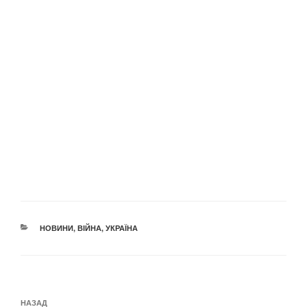
КАТЕГОРІЇ
НОВИНИ
,
ВІЙНА
,
УКРАЇНА
Навігація
Попередній
НАЗАД