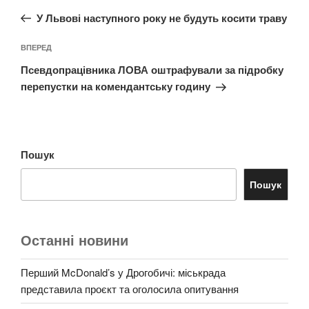
записів
запис:
У Львові наступного року не будуть косити траву
Наступний
ВПЕРЕД
запис
Псевдопрацівника ЛОВА оштрафували за підробку
перепустки на комендантську годину
Пошук
Пошук
Останні новини
Перший McDonald’s у Дрогобичі: міськрада
представила проєкт та оголосила опитування