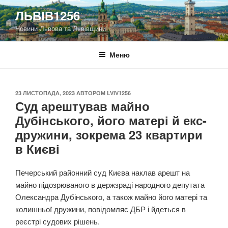
Перейти
ЛЬВІВ1256
до
Новини Львова та Львівщини
вмісту
Меню
ОПУБЛІКОВАНО
23 ЛИСТОПАДА, 2023
АВТОРОМ
LVIV1256
Суд арештував майно
Дубінського, його матері й екс-
дружини, зокрема 23 квартири
в Києві
Печерський районний суд Києва наклав арешт на
майно підозрюваного в держзраді народного депутата
Олександра Дубінського, а також майно його матері та
колишньої дружини, повідомляє ДБР і йдеться в
реєстрі судових рішень.