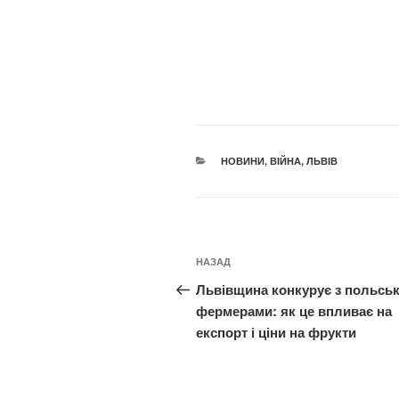
КАТЕГОРІЇ
НОВИНИ
,
ВІЙНА
,
ЛЬВІВ
Навігація
Попередній
НАЗАД
записів
запис:
Львівщина конкурує з польсь
фермерами: як це впливає на
експорт і ціни на фрукти