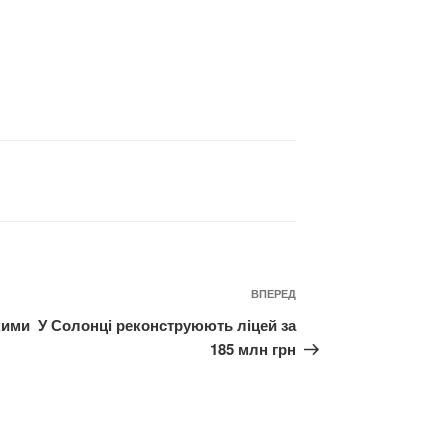
Наступний
ВПЕРЕД
запис
кими
У Солонці реконструюють ліцей за
185 млн грн