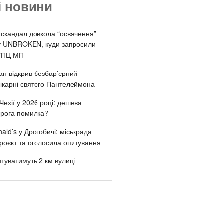
і новини
 скандал довкола “освячення”
у UNBROKEN, куди запросили
УПЦ МП
ан відкрив безбар’єрний
ікарні святого Пантелеймона
Чехії у 2026 році: дешева
орога помилка?
ld’s у Дрогобичі: міськрада
роєкт та оголосила опитування
туватимуть 2 км вулиці