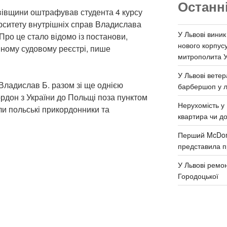
Останн
вівщини оштрафував студента 4 курсу
рситету внутрішніх справ Владислава
У Львові виник
 Про це стало відомо із постанови,
нового корпус
иному судовому реєстрі, пише
митрополита 
У Львові ветер
 Владислав Б. разом зі ще однією
барбершоп у л
рдон з України до Польщі поза пунктом
Нерухомість у 
ли польські прикордонники та
квартира чи д
Перший McDona
представила п
У Львові ремон
Городоцької