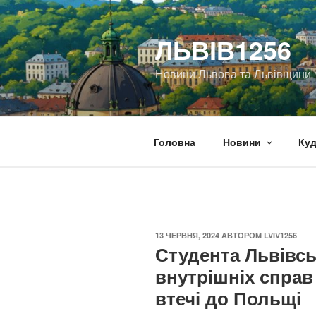
Перейти
до
ЛЬВІВ1256
вмісту
Новини Львова та Львівщини
Головна
Новини
Куд
ОПУБЛІКОВАНО
13 ЧЕРВНЯ, 2024
АВТОРОМ
LVIV1256
Студента Львівсь
внутрішніх справ
втечі до Польщі