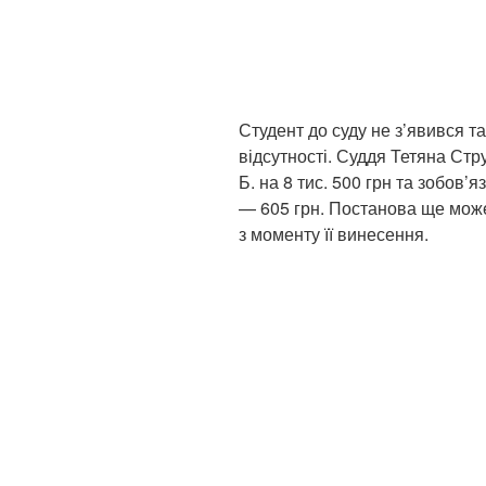
Студент до суду не з’явився т
відсутності. Суддя Тетяна С
Б. на 8 тис. 500 грн та зобов’
— 605 грн. Постанова ще може
з моменту її винесення.