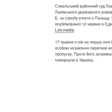
Сокальський районний суд Ль
Львівського державного уніве
Б. за спробу втекти у Польщу.
опублікованої 12 червня в Єд
Lviv.media
.
17 травня о пів на першу ночі
особою незаконно перетнув ко
пропуску. Проте його затрима
повернули в Україну.