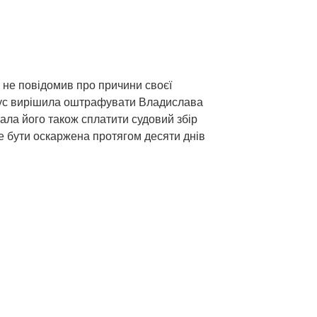
а не повідомив про причини своєї
трус вирішила оштрафувати Владислава
язала його також сплатити судовий збір
 бути оскаржена протягом десяти днів