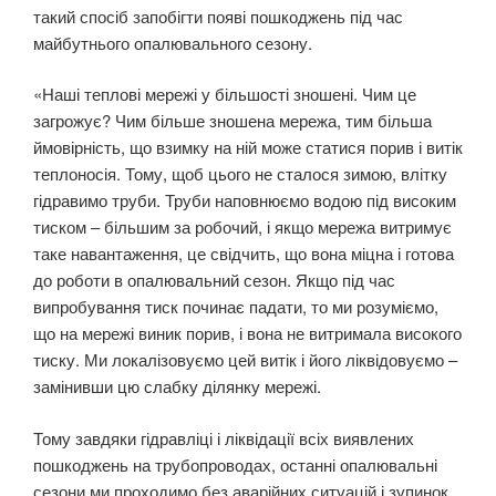
такий спосіб запобігти появі пошкоджень під час
майбутнього опалювального сезону.
«Наші теплові мережі у більшості зношені. Чим це
загрожує? Чим більше зношена мережа, тим більша
ймовірність, що взимку на ній може статися порив і витік
теплоносія. Тому, щоб цього не сталося зимою, влітку
гідравимо труби. Труби наповнюємо водою під високим
тиском – більшим за робочий, і якщо мережа витримує
таке навантаження, це свідчить, що вона міцна і готова
до роботи в опалювальний сезон. Якщо під час
випробування тиск починає падати, то ми розуміємо,
що на мережі виник порив, і вона не витримала високого
тиску. Ми локалізовуємо цей витік і його ліквідовуємо –
замінивши цю слабку ділянку мережі.
Тому завдяки гідравліці і ліквідації всіх виявлених
пошкоджень на трубопроводах, останні опалювальні
сезони ми проходимо без аварійних ситуацій і зупинок