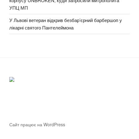
корпусу UNBROKEN, куди запросили митрополита
УПЦ МП
У Львові ветеран відкрив безбар’єрний барбершоп у
лікарні святого Пантелеймона
Сайт працює на WordPress