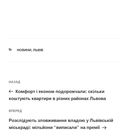
КАТЕГОРІЇ
НОВИНИ
,
ЛЬВІВ
Навігація
Попередній
НАЗАД
записів
запис:
Комфорт і економ подорожчали: скільки
коштують квартири в різних районах Львова
Наступний
ВПЕРЕД
запис
Розслідують зловживання владою у Львівській
міськраді: мільйони “виписали” на премії