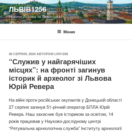
Перейти
ЛЬВІВ1256
до
Новини Львова та Львівщини
вмісту
Меню
ОПУБЛІКОВАНО
30 СЕРПНЯ, 2024
АВТОРОМ
LVIV1256
“Служив у найгарячіших
місцях”: на фронті загинув
історик й археолог зі Львова
Юрій Ревера
На війні проти російських окупантів у Донецькій області
27 серпня загинув 51-річний оператор БПЛА Юрій
Ревера. Наш захисник був істориком за освітою, 14
років працював у Науково-дослідному центрі
“Рятувальна археологічна служба” Інституту археології