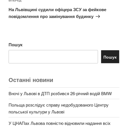
Наступний
ВПЕРЕД
запис
На Львівщині судили офіцера ЗСУ за фейкове
повідомлення про замінування будинку
Пошук
Пошук
Останні новини
Вночі у Львові в ДТП розбився 26-річний водій BMW
Польща розслідує справу недобудованого Центру
польської культури у Львові
У ЦНАПах Львова повністю відновили надання всіх