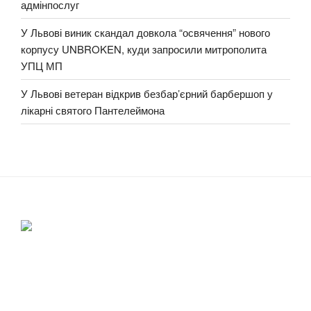
адмінпослуг
У Львові виник скандал довкола “освячення” нового
корпусу UNBROKEN, куди запросили митрополита
УПЦ МП
У Львові ветеран відкрив безбар’єрний барбершоп у
лікарні святого Пантелеймона