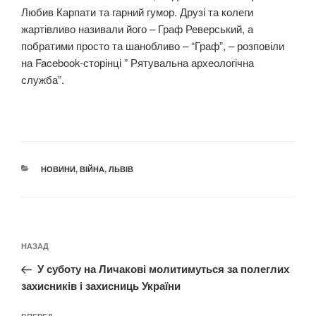
Любив Карпати та гарний гумор. Друзі та колеги
жартівливо називали його – Граф Реверський, а
побратими просто та шанобливо – “Граф”, – розповіли
на Facebook-сторінці ” Рятувальна археологічна
служба”.
КАТЕГОРІЇ
НОВИНИ
,
ВІЙНА
,
ЛЬВІВ
Навігація
Попередній
НАЗАД
записів
запис:
У суботу на Личакові молитимуться за полеглих
захисників і захисниць України