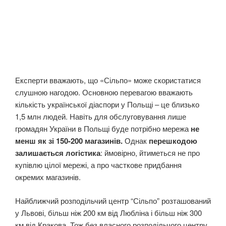
Експерти вважають, що «Сільпо» може скористатися
слушною нагодою. Основною перевагою вважають
кількість української діаспори у Польщі – це близько
1,5 млн людей. Навіть для обслуговування лише
громадян України в Польщі буде потрібно мережа
не
менш як зі 150-200 магазинів.
Однак
перешкодою
залишається логістика
: ймовірно, йтиметься не про
купівлю цілої мережі, а про часткове придбання
окремих магазинів.
Найближчий розподільчий центр “Сільпо” розташований
у Львові, більш ніж 200 км від Любліна і більш ніж 300
км від Кракова. Тож без власного розподільчого центру