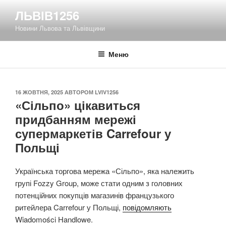
Перейти
ЛЬВІВ1256
до
Новини Львова та Львівщини
вмісту
Меню
ОПУБЛІКОВАНО
16 ЖОВТНЯ, 2025
АВТОРОМ
LVIV1256
«Сільпо» цікавиться
придбанням мережі
супермаркетів Carrefour у
Польщі
Українська торгова мережа «Сільпо», яка належить
групі Fozzy Group, може стати одним з головних
потенційних покупців магазинів французького
ритейлера Carrefour у Польщі,
повідомляють
Wiadomości Handlowe.