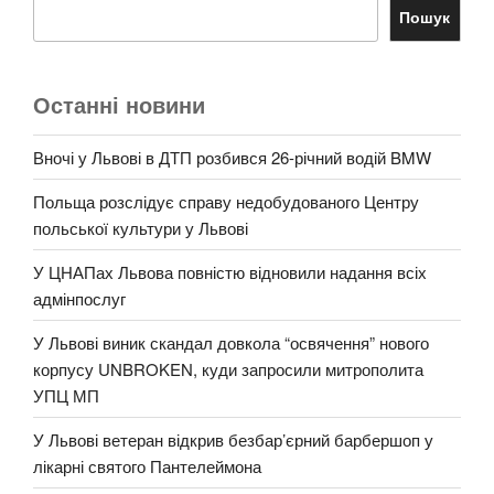
Пошук
Останні новини
Вночі у Львові в ДТП розбився 26-річний водій BMW
Польща розслідує справу недобудованого Центру
польської культури у Львові
У ЦНАПах Львова повністю відновили надання всіх
адмінпослуг
У Львові виник скандал довкола “освячення” нового
корпусу UNBROKEN, куди запросили митрополита
УПЦ МП
У Львові ветеран відкрив безбар’єрний барбершоп у
лікарні святого Пантелеймона