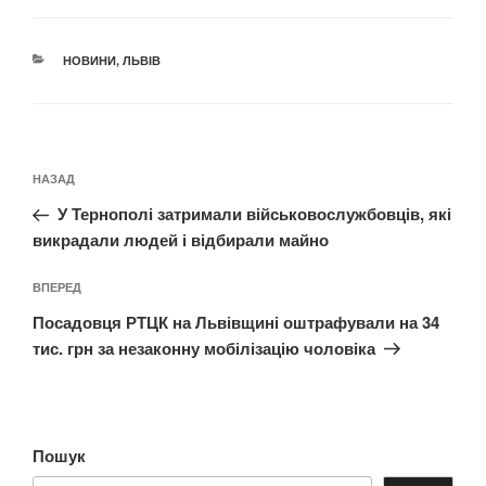
КАТЕГОРІЇ
НОВИНИ
,
ЛЬВІВ
Навігація
Попередній
НАЗАД
записів
запис:
У Тернополі затримали військовослужбовців, які
викрадали людей і відбирали майно
Наступний
ВПЕРЕД
запис
Посадовця РТЦК на Львівщині оштрафували на 34
тис. грн за незаконну мобілізацію чоловіка
Пошук