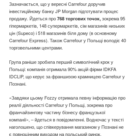
Зазначається, що у вересні Carrefour доручив
інвестиційному банку JP Morgan підготувати процес
продажу. Йдеться про
768 торгових точок,
зокрема 95
гіпермаркетів, 148 супермаркетів, сім магазинів низьких
цін (Supeco) і 518 магазинів біля дому (в основному
Carrefour Express). Також Carrefour у Польщі володіє 40
торговельними центрами.
Група раніше зробила перший символічний крок у
Польщі: компанія отримала 90% акцій фірми IDKFA
IDCLIP, що керує за франшизою крамницею Carrefour у
Познані.
«Завдяки цьому Fozzy отримала певну інформацію про
реалії діяльності Carrefour у Польщі, зокрема про
франчайзингову частину бізнесу французької
компанії», – йдеться в повідомленні. Водночас у тексті
наголошено, що співкерування магазином у Познані не
є повноцінним виходом на польський ринок.