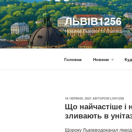
Перейти
до
ЛЬВІВ1256
вмісту
Новини Львова та Львівщини
Головна
Новини
Куд
ОПУБЛІКОВАНО
16 ЧЕРВНЯ, 2021
АВТОРОМ
LVIV1256
Що найчастіше і 
зливають в уніта
Щороку Львівводоканал ліквід