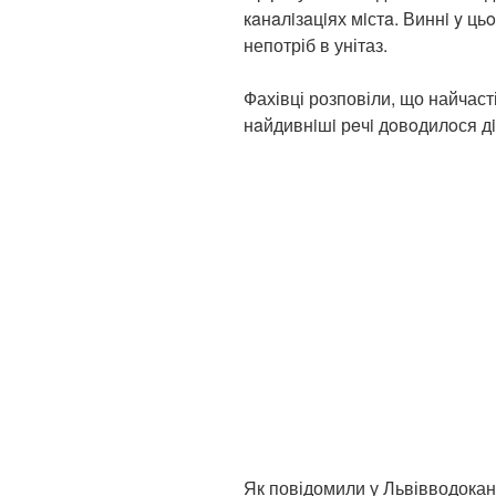
кaнaлiзaцiях мiстa. Виннi y ць
непотріб в унітаз.
Фахівці розповіли, що найчаст
нaйдивнiшi рeчi дoвoдилoся дi
Як повідомили у Львівводокан