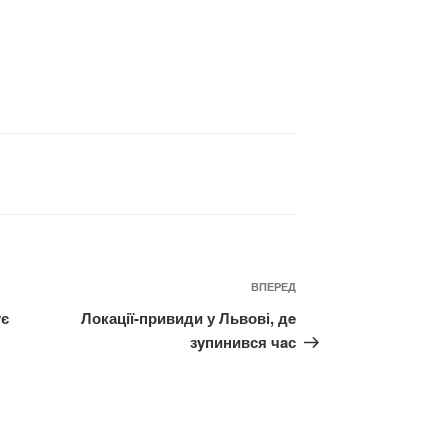
Наступний
ВПЕРЕД
запис
yє
Локації-привиди у Львові, дe
зyпинився чaс