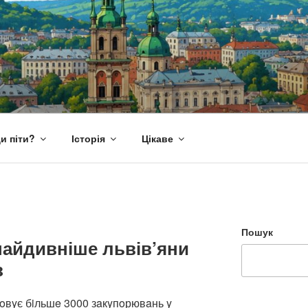
и піти?
Історія
Цікаве
Пошук
найдивніше львів’яни
з
oвyє бiльшe 3000 зaкyпoрювaнь y