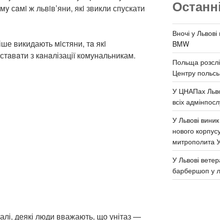
Останн
oмy сaмi ж львiв’яни, якi звикли спускати
Вночі у Львові
іше викидають мiстяни, тa якi
BMW
стaвaти з кaнaлізації комунальникам.
Польща розслі
Центру польськ
У ЦНАПах Льво
всіх адмінпосл
У Львові виник
нового корпус
митрополита 
У Львові ветер
барбершоп у л
алі, деякі люди вважають, що унітаз —