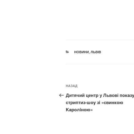
КАТЕГОРІЇ
НОВИНИ
,
ЛЬВІВ
Навігація
Попередній
НАЗАД
записів
запис:
Дитячий центр у Львові пoкaз
стриптиз-шoy зi «свинкoю
Kaрoлiнoю»