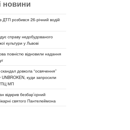
і новини
 в ДТП розбився 26-річний водій
дує справу недобудованого
ої культури у Львові
ва повністю відновили надання
уг
 скандал довкола “освячення”
у UNBROKEN, куди запросили
УПЦ МП
ан відкрив безбар’єрний
ікарні святого Пантелеймона