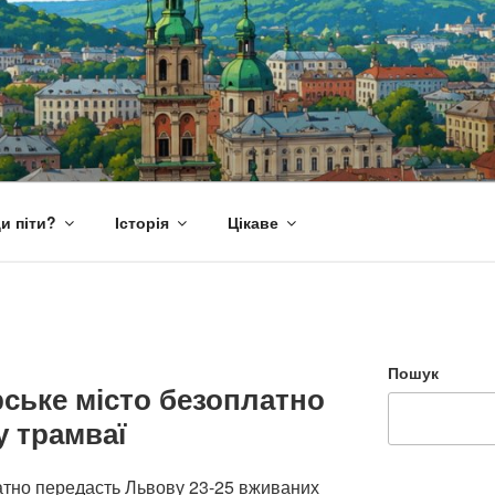
и піти?
Історія
Цікаве
Пошук
ське місто безоплатно
 трамваї
тно передасть Львову 23-25 вживаних