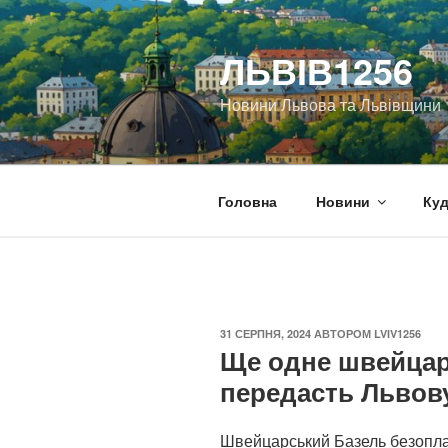
Перейти
до
ЛЬВІВ1256
вмісту
Новини Львова та Львівщини
Головна
Новини
Куд
ОПУБЛІКОВАНО
31 СЕРПНЯ, 2024
АВТОРОМ
LVIV1256
Ще одне швейцар
передасть Львову
Швейцарський Базель безопла