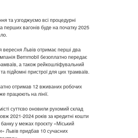
ня та узгоджуємо всі процедурні
а перших вагонів буде на початку 2025
ло.
я вересня Львів отримає перші два
омпанія Bernmobil безоплатно передає
рамваїв, а також рейкошліфувальний
 та підйомні пристрої для цих трамваїв.
латно отримав 12 вживаних робочих
же працюють на лінії.
місті суттєво оновили рухомий склад
овж 2021-2024 років за кредитні кошти
 банку у межах проєкту «Міський
и» Львів придбав 10 сучасних