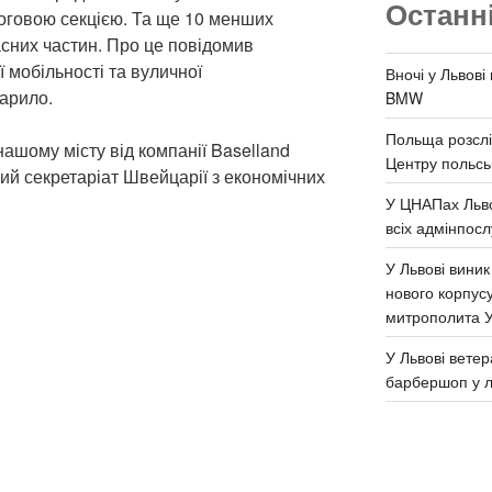
Останн
логовою секцією. Та ще 10 менших
пасних частин. Про це повідомив
 мобільності та вуличної
Вночі у Львові
арило.
BMW
Польща розслі
ашому місту від компанії Baselland
Центру польськ
ий секретаріат Швейцарії з економічних
У ЦНАПах Льво
всіх адмінпосл
У Львові виник
нового корпус
митрополита 
У Львові ветер
барбершоп у л