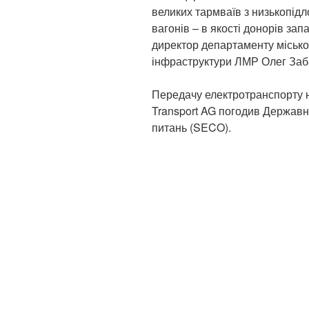
великих тармваїв з низькопід
вагонів – в якості донорів за
директор департаменту міської
інфраструктури ЛМР Олег Заб
Передачу електротранспорту н
Transport AG погодив Державн
питань (SECO).