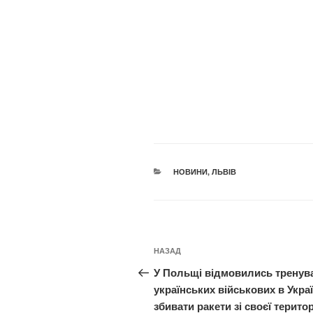
КАТЕГОРІЇ
НОВИНИ
,
ЛЬВІВ
Навігація
Попередній
НАЗАД
записів
запис:
У Польщі відмовились тренув
українських військових в Україн
збивати ракети зі своєї територ