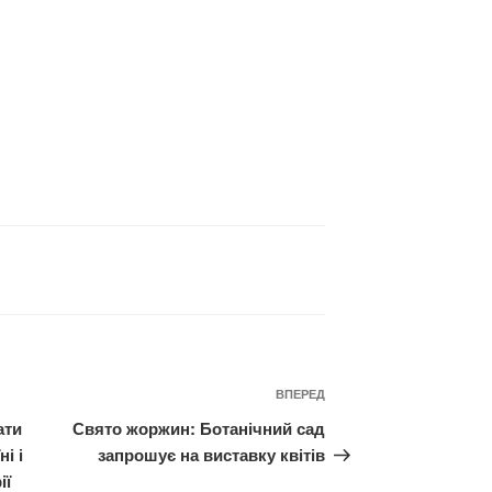
Наступний
ВПЕРЕД
запис
ати
Свято жоржин: Ботанічний сад
і і
запрошує на виставку квітів
ії