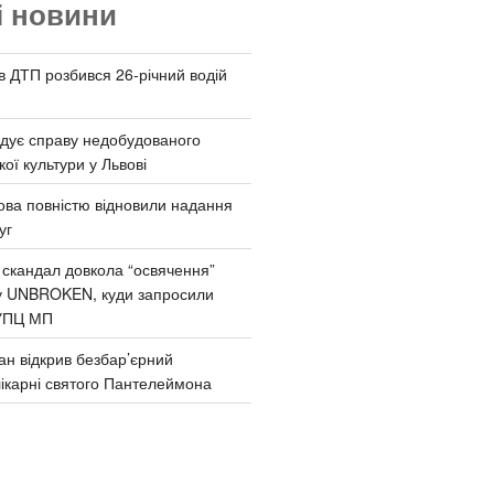
і новини
 в ДТП розбився 26-річний водій
дує справу недобудованого
ої культури у Львові
ва повністю відновили надання
уг
 скандал довкола “освячення”
у UNBROKEN, куди запросили
УПЦ МП
ан відкрив безбар’єрний
ікарні святого Пантелеймона