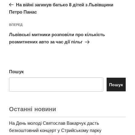
запис:
На війні загинув батько 8 дітей з Львівщини
Петро Панас
Наступний
ВПЕРЕД
запис
Львівські митники розповіли про кількість
розмитнених авто за час дії пільг
Пошук
Пошук
Останні новини
На День молоді Святослав Вакарчук дасть
безкоштовний концерт у Стрийському парку