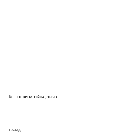
КАТЕГОРІЇ
НОВИНИ
,
ВІЙНА
,
ЛЬВІВ
Навігація
Попередній
НАЗАД
записів