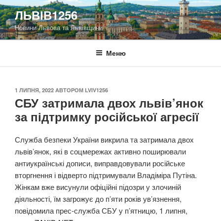
Перейти
ЛЬВІВ1256
до
Новини Львова та Львівщини
вмісту
Меню
ОПУБЛІКОВАНО
1 ЛИПНЯ, 2022
АВТОРОМ
LVIV1256
СБУ затримала двох львів’янок
за підтримку російської агресії
Служба безпеки України викрила та затримала двох
львів’янок, які в соцмережах активно поширювали
антиукраїнські дописи, виправдовували російське
вторгнення і відверто підтримували Владіміра Путіна.
Жінкам вже висунули офіційні підозри у злочиній
діяльності, їм загрожує до п’яти років ув’язнення,
повідомила прес-служба СБУ у п’ятницю, 1 липня,