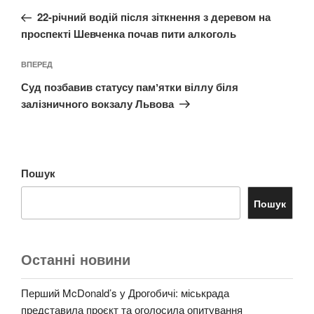
записів
запис:
22-річний водій після зіткнення з деревом на
проспекті Шевченка почав пити алкоголь
Наступний
ВПЕРЕД
запис
Суд позбавив статусу памʼятки віллу біля
залізничного вокзалу Львова
Пошук
Пошук
Останні новини
Перший McDonald’s у Дрогобичі: міськрада
представила проєкт та оголосила опитування