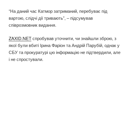
“На даний час Катмор затриманий, перебуває під
вартою, слідчі дії тривають”, – підсумував
співрозмовник видання.
ZAXID.NET
спробував уточнити, чи знайшли зброю, з
якої були вбиті Ірина Фаріон та Андрій Парубій, однак у
СБУ та прокуратурі цю інформацію не підтвердили, але
і не спростували.