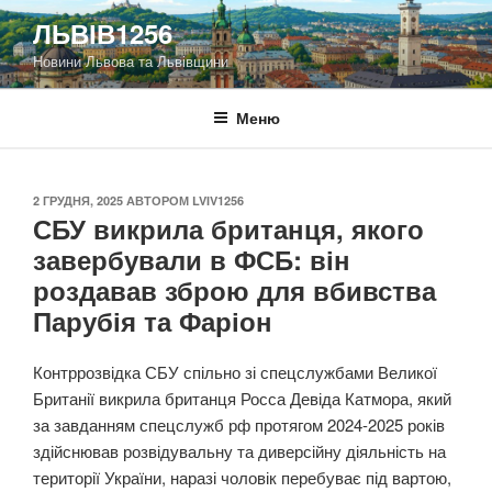
Перейти
ЛЬВІВ1256
до
Новини Львова та Львівщини
вмісту
Меню
ОПУБЛІКОВАНО
2 ГРУДНЯ, 2025
АВТОРОМ
LVIV1256
СБУ викрила британця, якого
завербували в ФСБ: він
роздавав зброю для вбивства
Парубія та Фаріон
Контррозвідка СБУ спільно зі спецслужбами Великої
Британії викрила британця Росса Девіда Катмора, який
за завданням спецслужб рф протягом 2024-2025 років
здійснював розвідувальну та диверсійну діяльність на
території України, наразі чоловік перебуває під вартою,