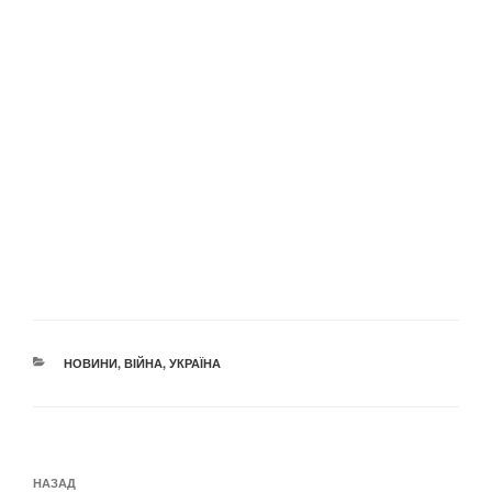
КАТЕГОРІЇ
НОВИНИ
,
ВІЙНА
,
УКРАЇНА
Навігація
Попередній
НАЗАД