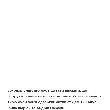
Зокрема,
слідство має підстави вважати, що
інструктор завозив та розподіляв в Україні зброю, з
якою були вбиті одеський активіст Дем’ян Ганул,
Ірина Фаріон та Андрій Парубій.