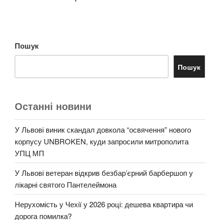
Пошук
Пошук
Останні новини
У Львові виник скандал довкола “освячення” нового
корпусу UNBROKEN, куди запросили митрополита
УПЦ МП
У Львові ветеран відкрив безбар’єрний барбершоп у
лікарні святого Пантелеймона
Нерухомість у Чехії у 2026 році: дешева квартира чи
дорога помилка?