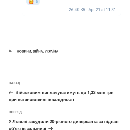
КАТЕГОРІЇ
НОВИНИ
,
ВІЙНА
,
УКРАЇНА
Навігація
Попередній
НАЗАД
записів
запис:
Військовим виплачуватимуть до 1,33 млн грн
при встановленні інвалідності
Наступний
ВПЕРЕД
запис
У Львові засудили 20-річного диверсанта за підпал
об’єктів залізниці