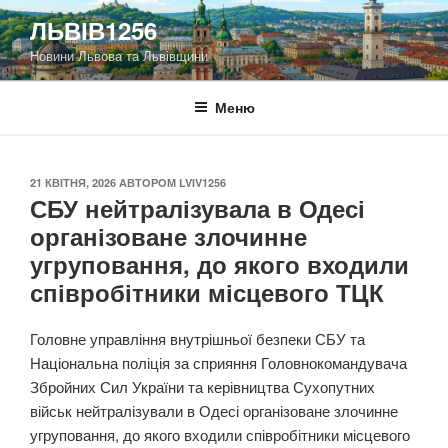
Перейти
ЛЬВІВ1256
до
Новини Львова та Львівщини
вмісту
Меню
ОПУБЛІКОВАНО
21 КВІТНЯ, 2026
АВТОРОМ
LVIV1256
СБУ нейтралізувала в Одесі
організоване злочинне
угруповання, до якого входили
співробітники місцевого ТЦК
Головне управління внутрішньої безпеки СБУ та
Національна поліція за сприяння Головнокомандувача
Збройних Сил України та керівництва Сухопутних
військ нейтралізували в Одесі організоване злочинне
угруповання, до якого входили співробітники місцевого