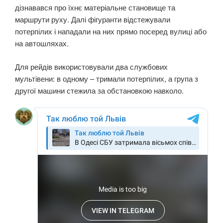
дізнавався про їхнє матеріальне становище та
маршрути руху. Далі фігуранти відстежували
потерпілих і нападали на них прямо посеред вулиці або
на автошляхах.
Для рейдів використовували два службових
мультівени: в одному – тримали потерпілих, а група з
другої машини стежила за обстановкою навколо.