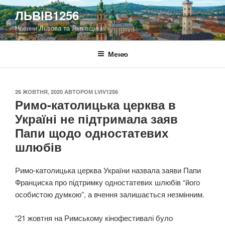
Перейти
ЛЬВІВ1256
до
Новини Львова та Львівщини
вмісту
Меню
ОПУБЛІКОВАНО
26 ЖОВТНЯ, 2020
АВТОРОМ
LVIV1256
Римо-католицька церква в
Україні не підтримала заяв
Папи щодо одностатевих
шлюбів
Римо-католицька церква України назвала заяви Папи
Франциска про підтримку одностатевих шлюбів “його
особистою думкою”, а вчення залишається незмінним.
“21 жовтня на Римському кінофестивалі було