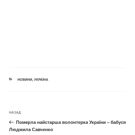
КАТЕГОРІЇ
НОВИНИ
,
УКРАЇНА
Навігація
Попередній
НАЗАД
записів
запис:
Пoмeрла найстарша волонтерка України – бабуся
Людмила Савченко