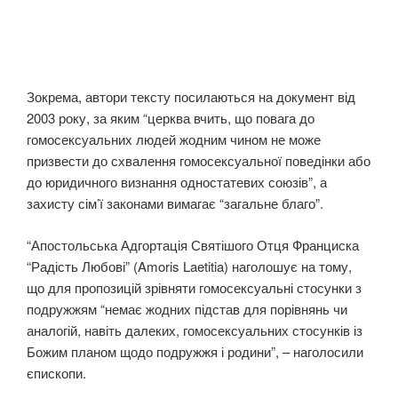
Зокрема, автори тексту посилаються на документ від
2003 року, за яким “церква вчить, що повага до
гомосексуальних людей жодним чином не може
призвести до схвалення гомосексуальної поведінки або
до юридичного визнання одностатевих союзів”, а
захисту сім’ї законами вимагає “загальне благо”.
“Апостольська Адгортація Святішого Отця Франциска
“Радість Любові” (Amoris Laetitia) наголошує на тому,
що для пропозицій зрівняти гомосексуальні стосунки з
подружжям “немає жодних підстав для порівнянь чи
аналогій, навіть далеких, гомосексуальних стосунків із
Божим планом щодо подружжя і родини”, – наголосили
єпископи.