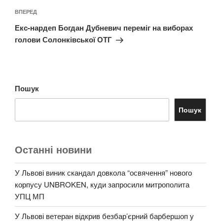
Наступний
ВПЕРЕД
запис
Екс-нардеп Богдан Дубневич переміг на виборах
голови Солонківської ОТГ
Пошук
Пошук
Останні новини
У Львові виник скандал довкола “освячення” нового
корпусу UNBROKEN, куди запросили митрополита
УПЦ МП
У Львові ветеран відкрив безбар’єрний барбершоп у