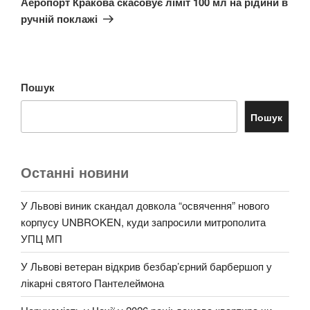
Аеропорт Кракова скасовує ліміт 100 мл на рідини в
ручній поклажі
Пошук
Пошук
Останні новини
У Львові виник скандал довкола “освячення” нового
корпусу UNBROKEN, куди запросили митрополита
УПЦ МП
У Львові ветеран відкрив безбар’єрний барбершоп у
лікарні святого Пантелеймона