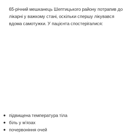
65-річний мешканець Шептицького району потрапив до
лікарні у важкому стані, оскільки спершу лікувався
вдома самотужки. У пацієнта спостерігалися:
підвищена температура тіла
біль у м’язах
почервоніння очей