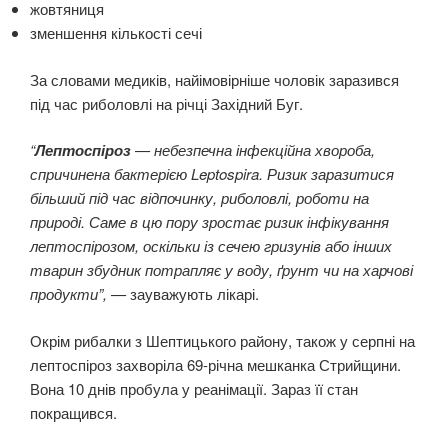
жовтяниця
зменшення кількості сечі
За словами медиків, найімовірніше чоловік заразився
під час риболовлі на річці Західний Буг.
“
Лептоспіроз
— небезпечна інфекційна хвороба,
спричинена бактерією Leptospira. Ризик заразитися
більший під час відпочинку, риболовлі, роботи на
природі. Саме в цю пору зростає ризик інфікування
лептоспірозом, оскільки із сечею гризунів або інших
тварин збудник потрапляє у воду, ґрунт чи на харчові
продукти”, —
зауважують лікарі.
Окрім рибалки з Шептицького району, також у серпні на
лептоспіроз захворіла 69-річна мешканка Стрийщини.
Вона 10 днів пробула у реанімації. Зараз її стан
покращився.