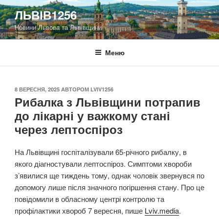
Перейти
ЛЬВІВ1256
до
Новини Львова та Львівщини
вмісту
Меню
ОПУБЛІКОВАНО
8 ВЕРЕСНЯ, 2025
АВТОРОМ
LVIV1256
Рибалка з Львівщини потрапив
до лікарні у важкому стані
через лептоспіроз
На Львівщині госпіталізували 65-річного рибалку, в
якого діагностували лептоспіроз. Симптоми хвороби
з’явилися ще тиждень тому, однак чоловік звернувся по
допомогу лише після значного погіршення стану. Про це
повідомили в обласному центрі контролю та
профілактики хвороб 7 вересня, пише
Lviv.media
.