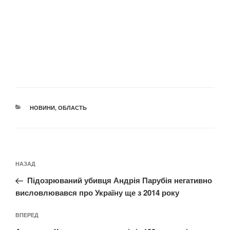
КАТЕГОРІЇ
НОВИНИ
,
ОБЛАСТЬ
Навігація
Попередній
НАЗАД
записів
запис:
Підозрюваний убивця Андрія Парубія негативно
висловлювався про Україну ще з 2014 року
Наступний
ВПЕРЕД
запис