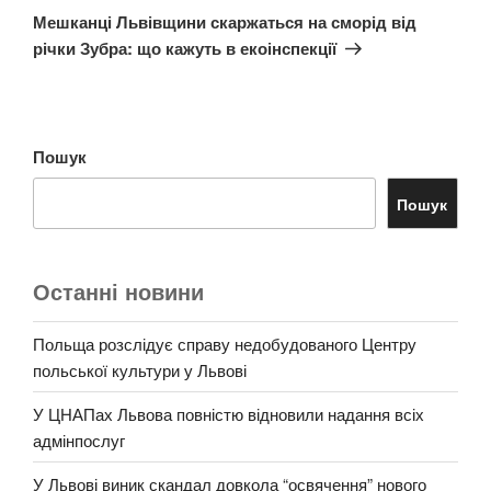
запис
Мешканці Львівщини скаржаться на сморід від
річки Зубра: що кажуть в екоінспекції
Пошук
Пошук
Останні новини
Польща розслідує справу недобудованого Центру
польської культури у Львові
У ЦНАПах Львова повністю відновили надання всіх
адмінпослуг
У Львові виник скандал довкола “освячення” нового