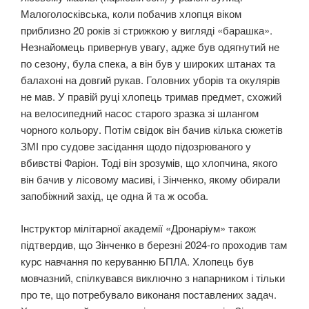
Малоголосківська, коли побачив хлопця віком
приблизно 20 років зі стрижкою у вигляді «барашка».
Незнайомець привернув увагу, адже був одягнутий не
по сезону, була спека, а він був у широких штанах та
балахоні на довгий рукав. Головних уборів та окулярів
не мав. У правій руці хлопець тримав предмет, схожий
на велосипедний насос старого зразка зі шлангом
чорного кольору. Потім свідок він бачив кілька сюжетів
ЗМІ про судове засідання щодо підозрюваного у
вбивстві Фаріон. Тоді він зрозумів, що хлопчина, якого
він бачив у лісовому масиві, і Зінченко, якому обирали
запобіжний захід, це одна й та ж особа.
Інструктор мілітарної академії «Дронаріум» також
підтвердив, що Зінченко в березні 2024-го проходив там
курс навчання по керуванню БПЛА. Хлопець був
мовчазний, спілкувався виключно з напарником і тільки
про те, що потребувало виконаня поставлених задач.