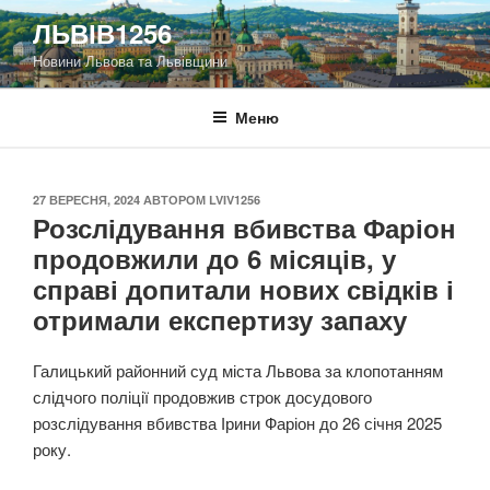
Перейти
ЛЬВІВ1256
до
Новини Львова та Львівщини
вмісту
Меню
ОПУБЛІКОВАНО
27 ВЕРЕСНЯ, 2024
АВТОРОМ
LVIV1256
Розслідування вбивства Фаріон
продовжили до 6 місяців, у
справі допитали нових свідків і
отримали експертизу запаху
Галицький районний суд міста Львова за клопотанням
слідчого поліції продовжив строк досудового
розслідування вбивства Ірини Фаріон до 26 січня 2025
року.