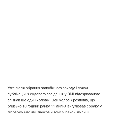
Уже після обрання запобіжного заходу і появи
публікацій із судового засідання у ЗМІ підозрюваного
впізнав ще один чоловік. Цей чоловік розповів, що
близько 10 години ранку 11 липня вигулював собаку у
лісовому масиві (парковій зоні) у районі вулиці