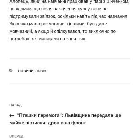
Хлопець, який на навчанні працював у парі з Зінченком,
повідомив, що після закінчення курсу вони не
підтримували звʼязок, оскільки навіть під час навчання
Зінченко мало розмовляв з іншими, був дуже
мовчазний, а якщо й спілкувався, то виключно по
потребах, які виникали на заняттях.
КАТЕГОРІЇ
НОВИНИ
,
ЛЬВІВ
Навігація
Попередній
НАЗАД
записів
запис:
“Пташки перемоги”: Львівщина передала ще
майже півтисячі дронів на фронт
Наступний
ВПЕРЕД