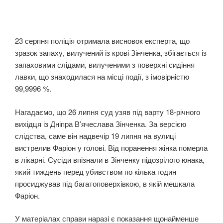
23 серпня поліція отримала висновок експерта, що
зразок запаху, вилучений із крові Зінченка, збігається із
запаховими слідами, вилученими з поверхні сидіння
лавки, що знаходилася на місці події, з імовірністю
99,9996 %.
Нагадаємо, що 26 липня суд узяв під варту 18-річного
вихідця із Дніпра Вʼячеслава Зінченка. За версією
слідства, саме він надвечір 19 липня на вулиці
вистрелив Фаріон у голові. Від поранення жінка померла
в лікарні. Сусіди впізнали в Зінченку підозрілого юнака,
який тиждень перед убивством по кілька годин
просиджував під багатоповерхівкою, в якій мешкала
Фаріон.
У матеріалах справи наразі є показання щонайменше