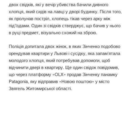
двох свідків, які у вечір убивства бачили дивного
хлопця, який сидів на лавці у дворі будинку. Після того,
як пролунав постріл, хлопець тікав через арку між
підʼїздами. Один зі свідків стверджує, що бачив у нього
в руці предмет, візуально схожий на зброю.
Поліція допитала двох жінок, в яких Зінченко подобово
орендував квартири у Львові і сусідку, яка запамʼятала
молодого хлопця, який потребував допомоги, щоб
відчинити двері в квартиру. Ще один свідок повідомив,
що через платформу «OLX» продав Зінченку панамку
Patagonia, яку відправив «Новою поштою» у місто
Звягель Житомирської області.