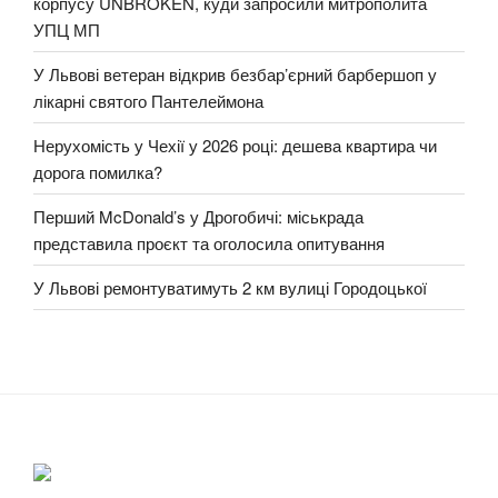
корпусу UNBROKEN, куди запросили митрополита
УПЦ МП
У Львові ветеран відкрив безбар’єрний барбершоп у
лікарні святого Пантелеймона
Нерухомість у Чехії у 2026 році: дешева квартира чи
дорога помилка?
Перший McDonald’s у Дрогобичі: міськрада
представила проєкт та оголосила опитування
У Львові ремонтуватимуть 2 км вулиці Городоцької