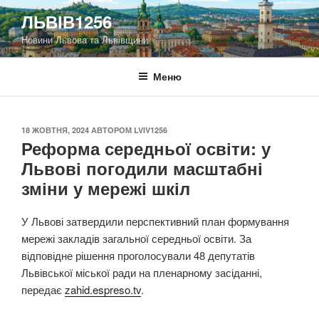
Перейти
ЛЬВІВ1256
до
Новини Львова та Львівщини
вмісту
Меню
ОПУБЛІКОВАНО
18 ЖОВТНЯ, 2024
АВТОРОМ
LVIV1256
Реформа середньої освіти: у
Львові погодили масштабні
зміни у мережі шкіл
У Львові затвердили перспективний план формування
мережі закладів загальної середньої освіти. За
відповідне рішення проголосували 48 депутатів
Львівської міської ради на пленарному засіданні,
передає
zahid.espreso.tv
.