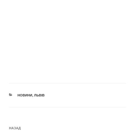
КАТЕГОРІЇ
НОВИНИ
,
ЛЬВІВ
Навігація
Попередній
НАЗАД
записів