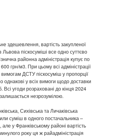
не здешевлення, вартість закупленої
в Львова піскосуміші все одно суттєво
ізнична районна адміністрація купує по
1600 грн/м3. При цьому всі адміністрації
а вимогам ДСТУ піскосуміш у пропорції
мо однакові у всіх вимоги щодо доставки
. Всі угоди розраховані до кінця 2024
і залишається незрозумілою.
ківська, Сихівська та Личаківська
вили суміш в одного постачальника –
, але у Франківському районі вартість
минулого року ця ж райадміністрація