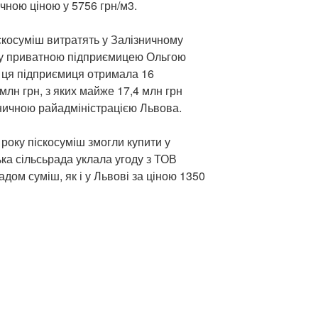
чною ціною у 5756 грн/м3.
скосуміш витратять у Залізничному
оду приватною підприємицею Ольгою
в ця підприємиця отримала 16
лн грн, з яких майже 17,4 млн грн
зничною райадміністрацією Львова.
року піскосуміш змогли купити у
ка сільсьрада уклала угоду з ТОВ
адом суміш, як і у Львові за ціною 1350