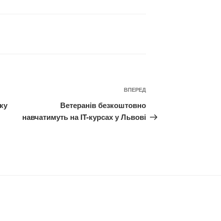
Наступний
ВПЕРЕД
запис
ку
Ветеранів безкоштовно
навчатимуть на IT-курсах у Львові