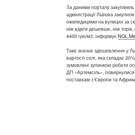
За даними порталу закупівель 
адміністрації Львова закупили
ожеледицями на вулицях за се
ніж вдвічі дешевше, ніж торік,
4400 грн/м3, інформує
NGL.Me
Таке значне здешевлення у Ль
вартості солі, яка складає 20%
зумовлені зупинкою роботи ос
ДП «Артемсіль», повернулися
поставкам з Європи та Африки