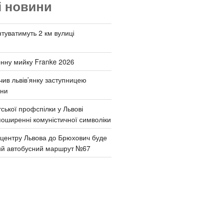
і новини
туватимуть 2 км вулиці
онну мийку Franke 2026
чив львів’янку заступницею
они
ської профспілки у Львові
поширенні комуністичної символіки
д центру Львова до Брюхович буде
ий автобусний маршрут №67