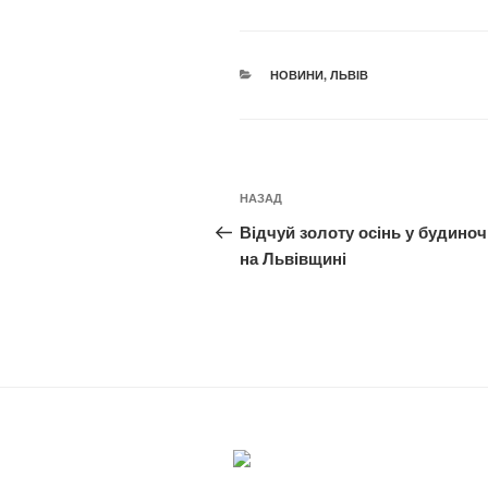
КАТЕГОРІЇ
НОВИНИ
,
ЛЬВІВ
Навігація
Попередній
НАЗАД
записів
запис:
Відчуй золоту осінь у будиноч
на Львівщині