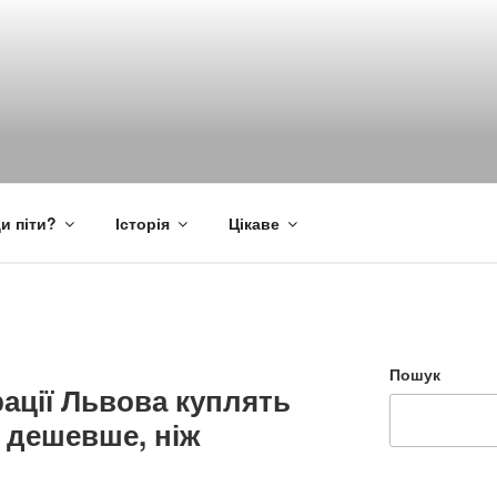
и піти?
Історія
Цікаве
Пошук
рації Львова куплять
і дешевше, ніж