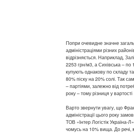
Попри очевидне значне загаль
адміністраціями різних районі
відрізняється. Наприклад, Зал
2253 грн/м3, а Сихівська – по 
купують однакову по складу т
80% піску на 20% солі. Так са
– партіями, залежно від потреб
року – тому різниця у вартост
Варто звернути увагу, що Фран
адміністрації цього року замо
ТОВ «Інтер Логістік Україна-Л»
чомусь на 10% вища. До речі, 