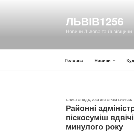
Перейти
до
ЛЬВІВ1256
вмісту
Новини Львова та Львівщини
Головна
Новини
Куд
ОПУБЛІКОВАНО
4 ЛИСТОПАДА, 2024
АВТОРОМ
LVIV1256
Районні адмініст
піскосуміш вдвіч
минулого року