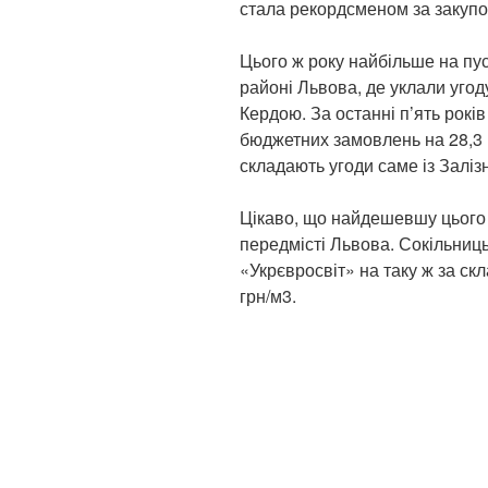
стала рекордсменом за закупо
Цього ж року найбільше на пу
районі Львова, де уклали уг
Кердою. За останні п’ять рокі
бюджетних замовлень на 28,3 м
складають угоди саме із Залі
Цікаво, що найдешевшу цього 
передмісті Львова. Сокільниць
«Укрєвросвіт» на таку ж за скл
грн/м3.