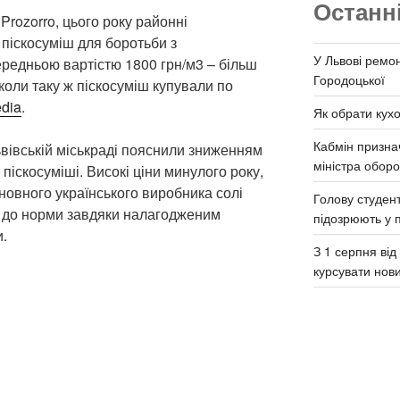
Останн
Prozorro, цього року районні
 піскосуміш для боротьби з
У Львові ремон
редньою вартістю 1800 грн/м3 – більш
Городоцької
 коли таку ж піскосуміш купували по
dia
.
Як обрати кух
Кабмін призна
вівській міськраді пояснили зниженням
міністра обор
 піскосуміші. Високі ціни минулого року,
новного українського виробника солі
Голову студент
 до норми завдяки налагодженим
підозрюють у 
.
З 1 серпня ві
курсувати нов