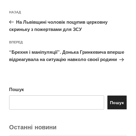
Навігація
Попередній
НАЗАД
записів
запис:
На Львівщині чоловік поцупив церковну
скриньку з пожертвами для ЗСУ
Наступний
ВПЕРЕД
запис
“Брехня і маніпуляції”. Донька Гринкевича вперше
відреагувала на ситуацію навколо своєї родини
Пошук
Пошук
Останні новини