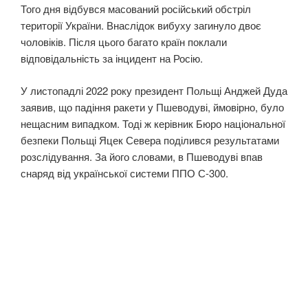
Того дня відбувся масований російський обстріл
території України. Внаслідок вибуху загинуло двоє
чоловіків. Після цього багато країн поклали
відповідальність за інцидент на Росію.
У листопадлі 2022 року президент Польщі Анджей Дуда
заявив, що падіння ракети у Пшеводуві, ймовірно, було
нещасним випадком. Тоді ж керівник Бюро національної
безпеки Польщі Яцек Севера поділився результатами
розслідування. За його словами, в Пшеводуві впав
снаряд від української системи ППО С-300.