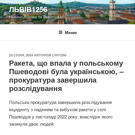
Перейти
ЛЬВІВ1256
до
Новини Львова та Львівщини
вмісту
Меню
ОПУБЛІКОВАНО
23 СІЧНЯ, 2024
АВТОРОМ
LVIV1256
Ракета, що впала у польському
Пшеводові була українською, –
прокуратура завершила
розслідування
Польська прокуратура завершила розслідування
інциденту з падінням та вибухом ракети у селі
Пшеводув у листопаді 2022 року, внаслідок якого
загинули двоє людей.