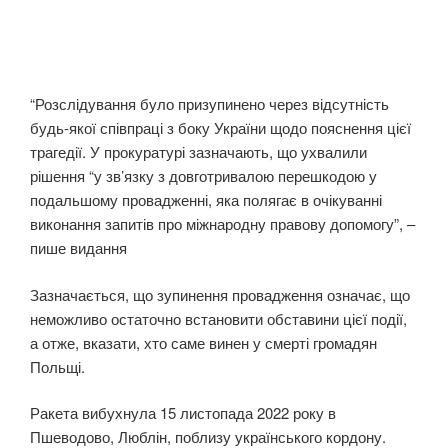
“Розслідування було призупинено через відсутність
будь-якої співпраці з боку України щодо пояснення цієї
трагедії. У прокуратурі зазначають, що ухвалили
рішення “у зв’язку з довготривалою перешкодою у
подальшому провадженні, яка полягає в очікуванні
виконання запитів про міжнародну правову допомогу”, –
пише видання
Зазначається, що зупинення провадження означає, що
неможливо остаточно встановити обставини цієї події,
а отже, вказати, хто саме винен у смерті громадян
Польщі.
Ракета вибухнула 15 листопада 2022 року в
Пшеводово, Люблін, поблизу українського кордону.