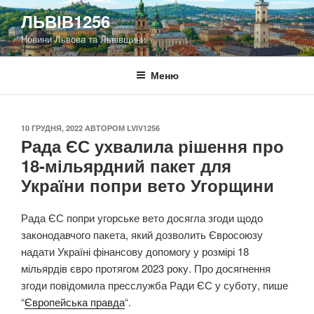
Перейти
ЛЬВІВ1256
до
Новини Львова та Львівщини
вмісту
Меню
ОПУБЛІКОВАНО
10 ГРУДНЯ, 2022
АВТОРОМ
LVIV1256
Рада ЄС ухвалила рішення про
18-мільярдний пакет для
України попри вето Угорщини
Рада ЄС попри угорське вето досягла згоди щодо
законодавчого пакета, який дозволить Євросоюзу
надати Україні фінансову допомогу у розмірі 18
мільярдів євро протягом 2023 року. Про досягнення
згоди повідомила пресслужба Ради ЄС у суботу, пише
“
Європейська правда
“.