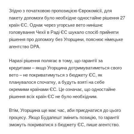
Згідно з початковою пропозицією Єврокомісії, для
пакету допомоги було необхідне одностайне рішення 27
країн ЄС. Однак через угорське вето нинішнє
головування Чехії в Раді ЄС шукало спосіб прийняти
рішення про допомогу без Угорщини, пояснює німецьке
агентство DPA.
Наразі рішення полягає в тому, що гарантії за
кредитами – якщо Угорщина дотримуватиметься свого
вето – не покриватимуться з бюджету ЄС, як
планувалося спочатку, а будуть взяті на себе
окремими країнами ЄС. Це означає, що одностайне
рішення всіх країн ЄС не було необхідним.
Втім, Угорщина ще має час, аби приєднатися до цього
процесу. Якщо Будапешт змінить позицію, то гарантії
зможуть покриватися з бюджету ЄС, пише агентство.