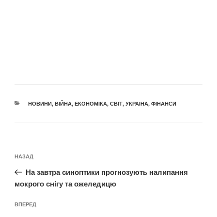
КАТЕГОРІЇ
НОВИНИ
,
ВІЙНА
,
ЕКОНОМІКА
,
СВІТ
,
УКРАЇНА
,
ФІНАНСИ
Навігація
Попередній
НАЗАД
записів
запис:
На завтра синоптики прогнозують налипання
мокрого снігу та ожеледицю
Наступний
ВПЕРЕД