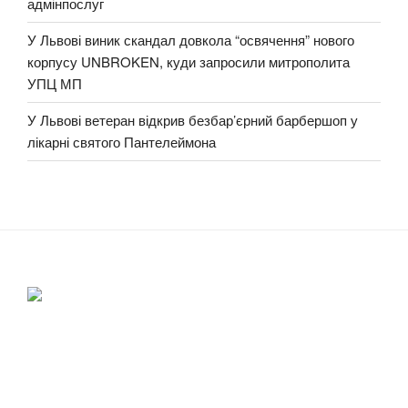
адмінпослуг
У Львові виник скандал довкола “освячення” нового
корпусу UNBROKEN, куди запросили митрополита
УПЦ МП
У Львові ветеран відкрив безбар’єрний барбершоп у
лікарні святого Пантелеймона