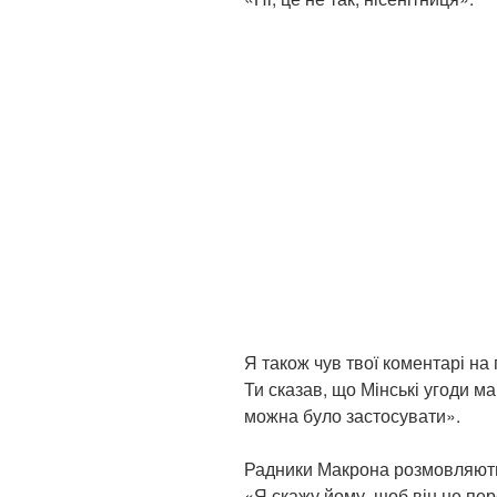
Я також чув твої коментарі на
Ти сказав, що Мінські угоди ма
можна було застосувати».
Радники Макрона розмовляють м
«Я скажу йому, щоб він не пер