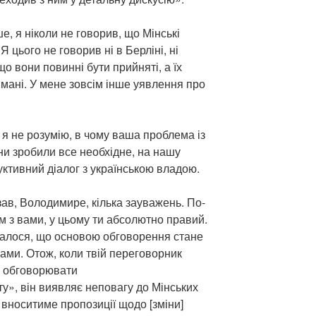
е, я ніколи не говорив, що Мінські
Я цього не говорив ні в Берліні, ні
 що вони повинні бути прийняті, а їх
мані. У мене зовсім інше уявлення про
я не розумію, в чому ваша проблема із
и зробили все необхідне, на нашу
ктивний діалог з українською владою.
азав, Володимире, кілька зауважень. По-
ом з вами, у цьому ти абсолютно правий.
чалося, що основою обговорення стане
ами. Отож, коли твій переговорник
в обговорювати
», ​​він виявляє неповагу до Мінських
о вноситиме пропозиції щодо [зміни]