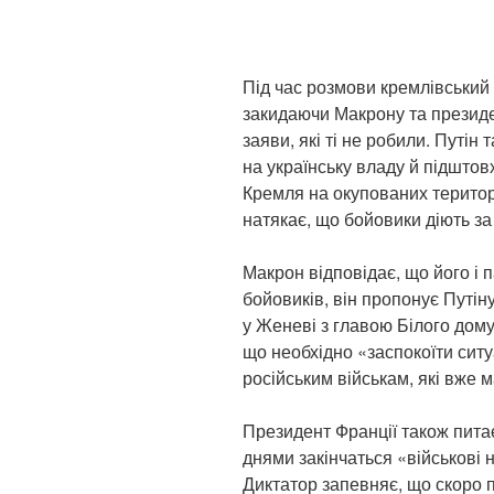
Під час розмови кремлівський 
закидаючи Макрону та презид
заяви, які ті не робили. Путін
на українську владу й підштов
Кремля на окупованих територ
натякає, що бойовики діють за
Макрон відповідає, що його і п
бойовиків, він пропонує Путіну
у Женеві з главою Білого дом
що необхідно «заспокоїти ситу
російським військам, які вже 
Президент Франції також пита
днями закінчаться «військові 
Диктатор запевняє, що скоро п