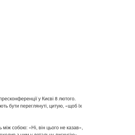
 пресконференції у Києві 8 лютого.
ють бути переглянуті, цитую, «щоб їх
іж собою: «Ні, він цього не казав»,
еходив з ним у детальну дискусію».