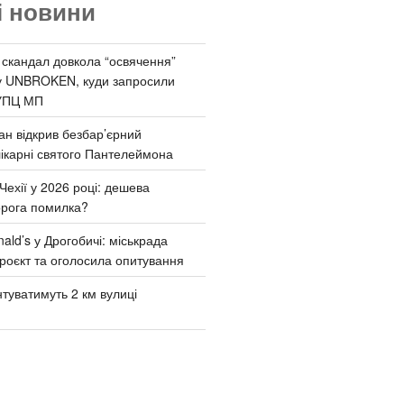
і новини
 скандал довкола “освячення”
у UNBROKEN, куди запросили
УПЦ МП
ан відкрив безбар’єрний
ікарні святого Пантелеймона
Чехії у 2026 році: дешева
орога помилка?
ld’s у Дрогобичі: міськрада
роєкт та оголосила опитування
туватимуть 2 км вулиці