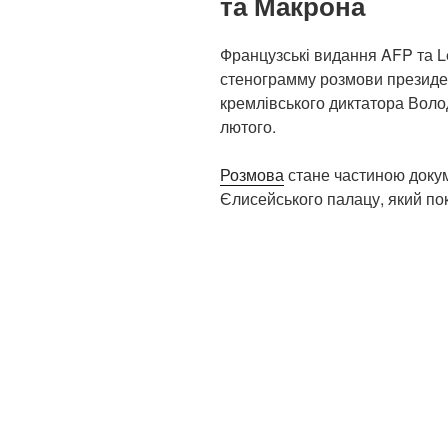
та Макрона
Французські видання AFP та L
стенограмму розмови президе
кремлівського диктатора Воло
лютого.
Розмова
стане частиною доку
Єлисейського палацу, який по