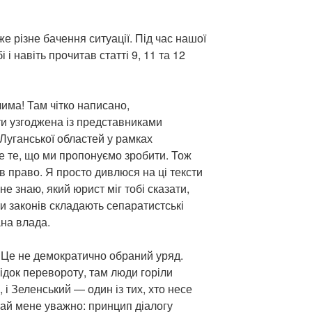
е різне бачення ситуації. Під час нашої
 і навіть прочитав статті 9, 11 та 12
чима! Там чітко написано,
ти узгоджена із представниками
Луганської областей у рамках
ме те, що ми пропонуємо зробити. Тож
ав право. Я просто дивлюся на ці тексти
 не знаю, який юрист міг тобі сказати,
и законів складають сепаратистські
ана влада.
 Це не демократично обраний уряд.
док перевороту, там люди горіли
 і Зеленський — один із тих, хто несе
хай мене уважно: принцип діалогу