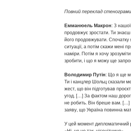
Повний переклад стенограми
Емманюель Макрон
: З нашо
продовжує зростати. Ти знаєш 
його продовжувати. Спочатку я
ситуації, а потім скажи мені п
наміри. Потім я хочу зрозуміти,
зробити, і що я можу ще запр
Володимир Путін
: Що я ще м
Ти і канцлер Шольц сказали м
жест, що він підготував проєк
угод. […] За фактом наш дорог
не робить. Він бреше вам. […]
заяву, що Україна повинна мат
У цей момент дипломатичний
«Ні, це не так, нісенітниця».