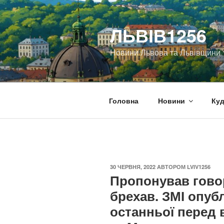
Перейти
до
ЛЬВІВ1256
вмісту
Новини Львова та Львівщини
Головна
Новини
Куд
ОПУБЛІКОВАНО
30 ЧЕРВНЯ, 2022
АВТОРОМ
LVIV1256
Пропонував гово
брехав. ЗМІ опуб
останньої перед 