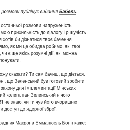
 розмови публікує видання
Бабель
.
ї останньої розмови напруженість
мою прихильність до діалогу і рішучість
 хотів би дізнатися твоє бачення
рямо, як ми це обидва робимо, які твої
 чи є ще якісь розумні дії, які можна
опонувати.
ожу сказати? Ти сам бачиш, що діється.
ені, що Зеленський був готовий зробити
т закону для імплементації Мінських
ий колега пан Зеленський нічого
 Я не знаю, чи ти чув його вчорашню
и доступ до ядерної зброї.
 радник Макрона Емманюель Бонн каже: