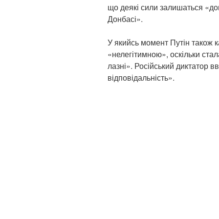
що деякі сили залишаться «док
Донбасі».
У якийсь момент Путін також к
«нелегітимною», оскільки стал
лазні». Російський диктатор в
відповідальність».