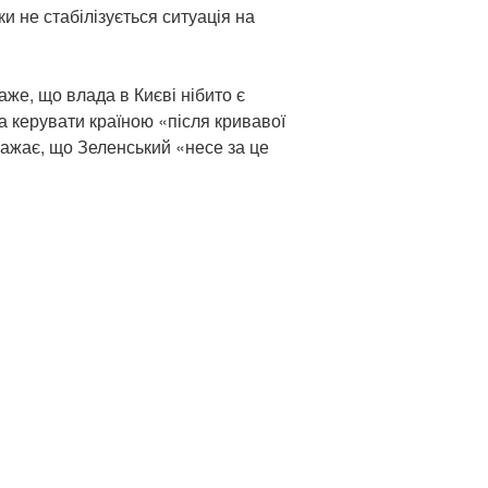
и не стабілізується ситуація на
аже, що влада в Києві нібито є
а керувати країною «після кривавої
важає, що Зеленський «несе за це