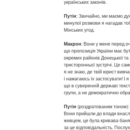
українських законів.
Путін
: Звичайно, ми маємо дуж
минулої розмови я нагадав тобі
Мінських угод.
Макрон
: Вони у мене перед о
що пропозиція України має бу
окремих районів Донецької та 
тристоронньої зустрічі. Це са
я не знаю, де твій юрист вивч
і намагаюсь їх застосувати! І я
що в суверенній державі текст
групи, а не демократично обр
Путін
(роздратованим тоном):
Вони прийшли до влади внаслі
живцем, це була кривава баня,
за це відповідальність. Послу