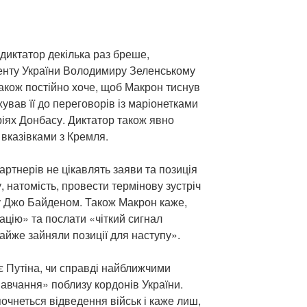
диктатор декілька раз бреше,
енту України Володимиру Зеленському
 також постійно хоче, щоб Макрон тиснув
хував її до переговорів із маріонетками
іях Донбасу. Диктатор також явно
 вказівками з Кремля.
артнерів не цікавлять заяви та позиція
, натомість, провести термінову зустріч
у Джо Байденом. Також Макрон каже,
ацію» та послати «чіткий сигнал
майже зайняли позиції для наступу».
є Путіна, чи справді найближчими
навчання» поблизу кордонів України.
очнеться відведення військ і каже лиш,