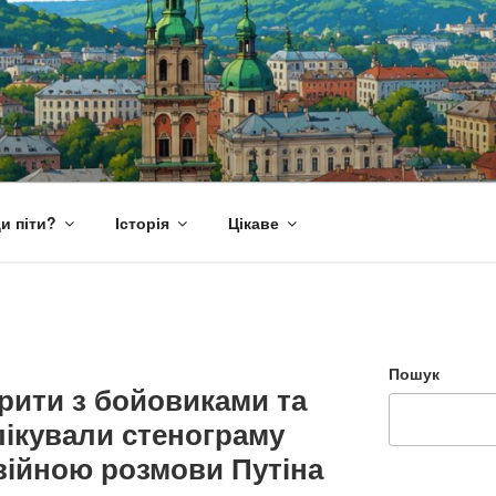
и піти?
Історія
Цікаве
Пошук
рити з бойовиками та
лікували стенограму
війною розмови Путіна