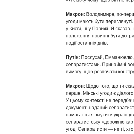
Макрон
: Володимире, по-перш
угоди мають бути переглянуті. 
у Києві, ні у Парижі. Я сказав,
положення повинні бути дотри
події останніх днів.
Путін
: Послухай, Емманюелю, 
сепаратистами. Принаймні вон
вимогу, щоб розпочати констру
Макрон
: Щодо того, що ти ск
перше, Мінські угоди є діалог
У цьому контексті не передба
документ, наданий сепаратист
намагається змусити українці
сепаратистську «дорожню карту
угод. Сепаратисти — не ті, хт