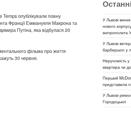
Останн
e Temps опублікували повну
У Львові виник
нта Франції Еммануеля Макрона та
нового корпус
димира Путіна, яка відбулася 20
митрополита 
У Львові ветер
барбершоп у л
ментального фільма про життя
кажуть 30 червня.
Нерухомість у 
квартира чи д
Перший McDona
представила п
У Львові ремон
Городоцької