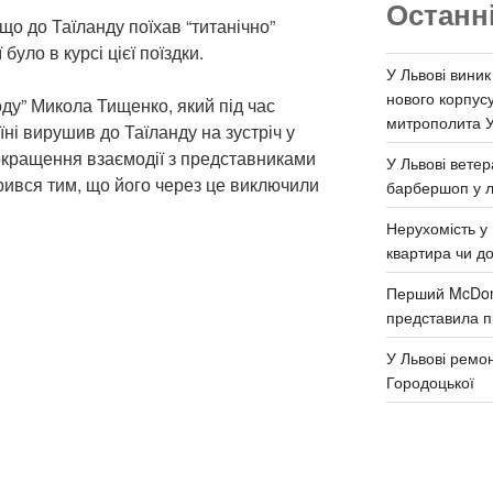
Останн
о до Таїланду поїхав “титанічно”
було в курсі цієї поїздки.
У Львові виник
нового корпус
ду” Микола Тищенко, який під час
митрополита 
ні вирушив до Таїланду на зустріч у
покращення взаємодії з представниками
У Львові ветер
урився тим, що його через це виключили
барбершоп у л
Нерухомість у 
квартира чи д
Перший McDona
представила п
У Львові ремон
Городоцької