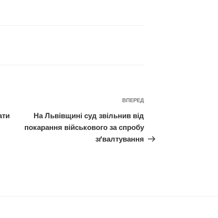
Наступний
ВПЕРЕД
запис
ати
На Львівщині суд звільнив від
я
покарання військового за спробу
зґвалтування