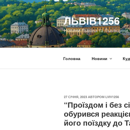
Перейти
до
ЛЬВІВ1256
вмісту
Новини Львова та Львівщини
Головна
Новини
Куд
ОПУБЛІКОВАНО
27 СІЧНЯ, 2023
АВТОРОМ
LVIV1256
“Проїздом і без с
обурився реакціє
його поїздку до 