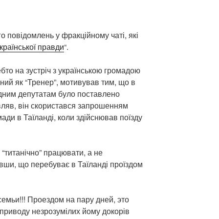
о повідомлень у фракційному чаті, які
країнської правди
“.
бто на зустріч з українською громадою
ний як “Тренер”, мотивував тим, що в
родним депутатам було поставлено
вляв, він скористався запрошенням
мади в Таїланді, коли здійснював поїзду
“титанічно” працювати, а не
ивши, що перебуває в Таїланді проїздом
семьи!!! Проездом на пару дней, это
приводу незрозумілих йому докорів