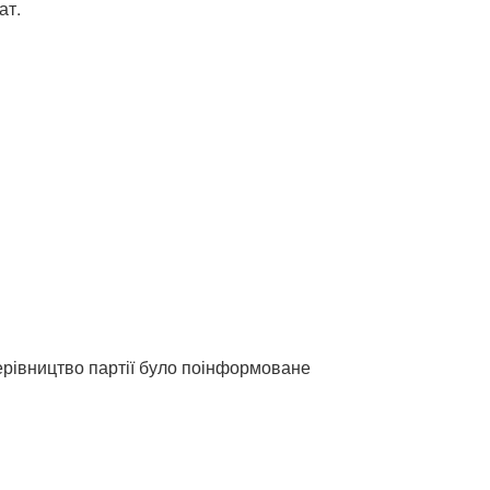
ат.
керівництво партії було поінформоване