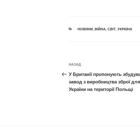
КАТЕГОРІЇ
НОВИНИ
,
ВІЙНА
,
СВІТ
,
УКРАЇНА
Навігація
Попередній
НАЗАД
записів
запис:
У Британії пропонують збудув
завод з виробництва зброї дл
України на території Польщі