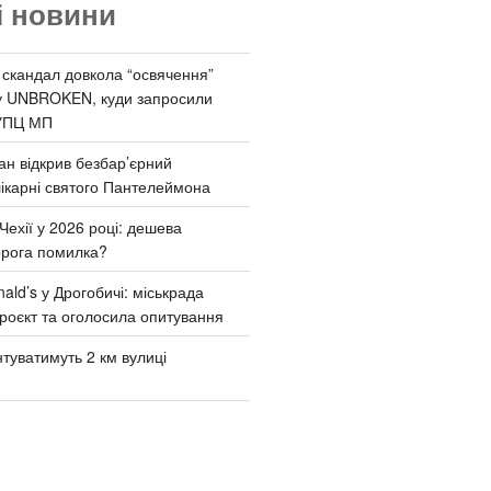
і новини
 скандал довкола “освячення”
у UNBROKEN, куди запросили
УПЦ МП
ан відкрив безбар’єрний
ікарні святого Пантелеймона
Чехії у 2026 році: дешева
орога помилка?
ld’s у Дрогобичі: міськрада
роєкт та оголосила опитування
туватимуть 2 км вулиці