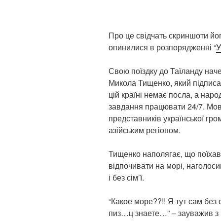
Про це свідчать скриншоти йог
опинилися в розпорядженні “
У
Свою поїздку до Таїланду наче
Микола Тищенко, який підписа
цій країні немає посла, а на
завдання працювати 24/7. Мо
представників української гро
азійським регіоном.
Тищенко наполягає, що поїхав 
відпочивати на морі, наголос
і без сім’ї.
“Какое море??!! Я тут сам без 
пиз…ц знаете…” – зауважив з 