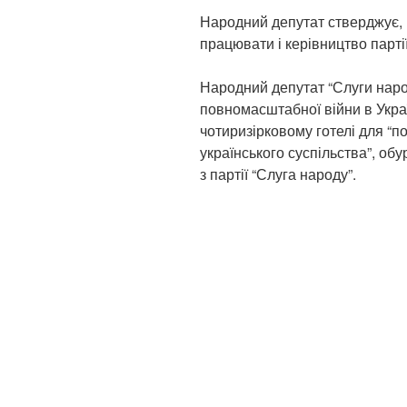
Народний депутат стверджує, щ
працювати і керівництво партії 
Народний депутат “Слуги наро
повномасштабної війни в Украї
чотиризірковому готелі для “
українського суспільства”, об
з партії “Слуга народу”.