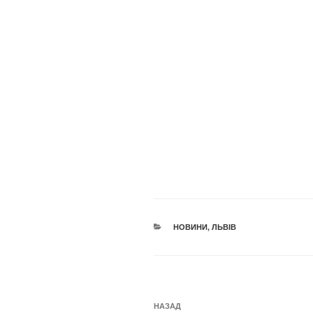
КАТЕГОРІЇ
НОВИНИ
,
ЛЬВІВ
Навігація
Попередній
НАЗАД