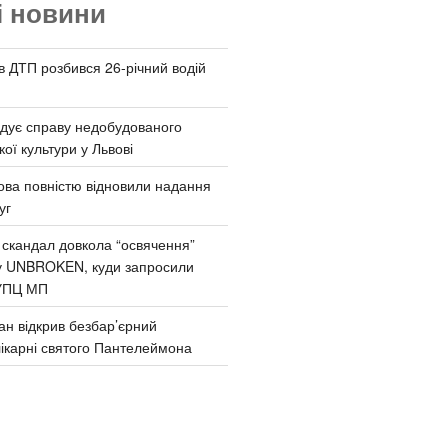
і новини
 в ДТП розбився 26-річний водій
дує справу недобудованого
ої культури у Львові
ва повністю відновили надання
уг
 скандал довкола “освячення”
у UNBROKEN, куди запросили
УПЦ МП
ан відкрив безбар’єрний
ікарні святого Пантелеймона