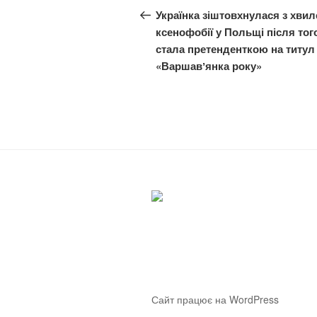
записів
запис:
Українка зіштовхнулася з хви
ксенофобії у Польщі після того
стала претенденткою на титул
«Варшавʼянка року»
Сайт працює на WordPress