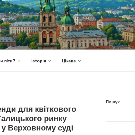
и піти?
Історія
Цікаве
Пошук
нди для квіткового
Галицького ринку
 у Верховному суді