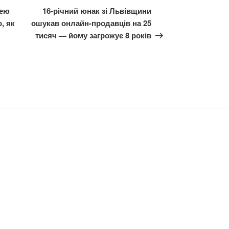
запис
лею
16-річний юнак зі Львівщини
, як
ошукав онлайн-продавців на 25
тисяч — йому загрожує 8 років