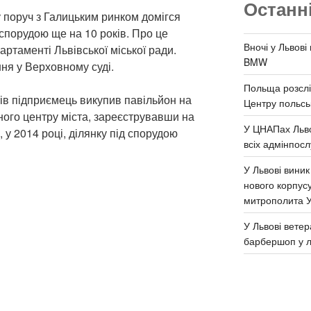
Останн
у поруч з Галицьким ринком домігся
спорудою ще на 10 років. Про це
Вночі у Львові
ртаменті Львівської міської ради.
BMW
ня у Верховному суді.
Польща розслі
ів підприємець викупив павільйон на
Центру польськ
ного центру міста, зареєструвавши на
У ЦНАПах Льво
 у 2014 році, ділянку під спорудою
всіх адмінпосл
У Львові виник
нового корпус
митрополита 
У Львові ветер
барбершоп у л