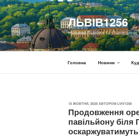
Перейти
до
ЛЬВІВ1256
вмісту
Новини Львова та Львівщини
Головна
Новини
Куд
ОПУБЛІКОВАНО
15 ЖОВТНЯ, 2025
АВТОРОМ
LVIV1256
Продовження оре
павільйону біля 
оскаржуватимуть