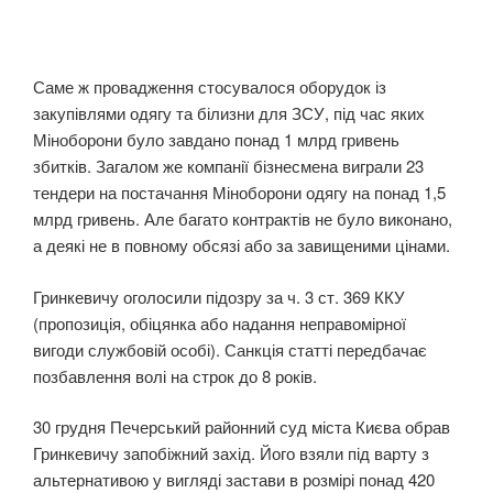
Саме ж провадження стосувалося оборудок із
закупівлями одягу та білизни для ЗСУ, під час яких
Міноборони було завдано понад 1 млрд гривень
збитків. Загалом же компанії бізнесмена виграли 23
тендери на постачання Міноборони одягу на понад 1,5
млрд гривень. Але багато контрактів не було виконано,
а деякі не в повному обсязі або за завищеними цінами.
Гринкевичу оголосили підозру за ч. 3 ст. 369 ККУ
(пропозиція, обіцянка або надання неправомірної
вигоди службовій особі). Санкція статті передбачає
позбавлення волі на строк до 8 років.
30 грудня Печерський районний суд міста Києва обрав
Гринкевичу запобіжний захід. Його взяли під варту з
альтернативою у вигляді застави в розмірі понад 420