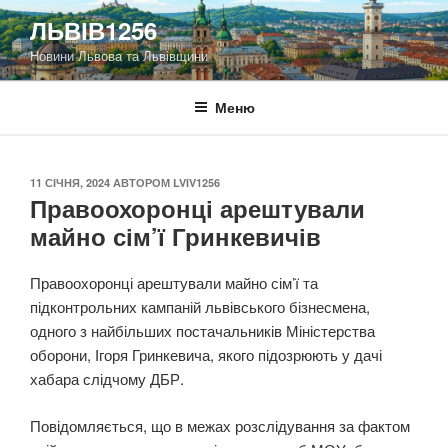
Перейти
ЛЬВІВ1256
до
Новини Львова та Львівщини
вмісту
Меню
ОПУБЛІКОВАНО
11 СІЧНЯ, 2024
АВТОРОМ
LVIV1256
Правоохоронці арештували
майно сім’ї Гринкевичів
Правоохоронці арештували майно сім’ї та
підконтрольних кампаній львівського бізнесмена,
одного з найбільших постачальників Міністерства
оборони, Ігоря Гринкевича, якого підозрюють у дачі
хабара слідчому ДБР.
Повідомляється, що в межах розслідування за фактом