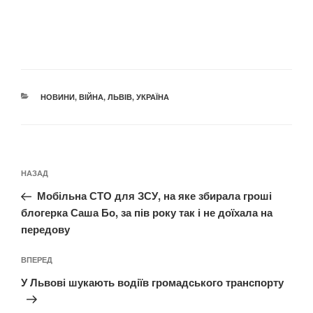
КАТЕГОРІЇ
НОВИНИ
,
ВІЙНА
,
ЛЬВІВ
,
УКРАЇНА
Навігація
Попередній
НАЗАД
записів
запис:
Мобільна СТО для ЗСУ, на яке збирала гроші
блогерка Саша Бо, за пів року так і не доїхала на
передову
Наступний
ВПЕРЕД
запис
У Львові шукають водіїв громадського транспорту