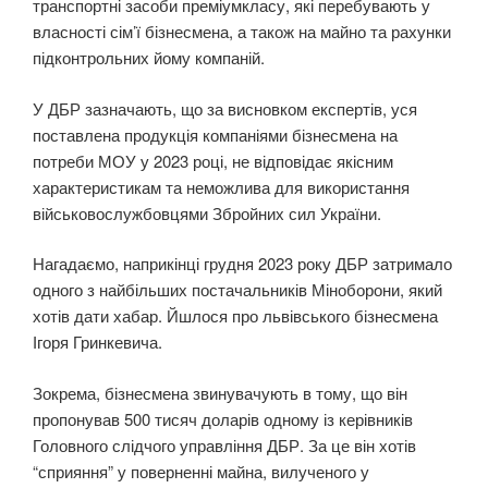
транспортні засоби преміумкласу, які перебувають у
власності сім’ї бізнесмена, а також на майно та рахунки
підконтрольних йому компаній.
У ДБР зазначають, що за висновком експертів, уся
поставлена продукція компаніями бізнесмена на
потреби МОУ у 2023 році, не відповідає якісним
характеристикам та неможлива для використання
військовослужбовцями Збройних сил України.
Нагадаємо, наприкінці грудня 2023 року ДБР затримало
одного з найбільших постачальників Міноборони, який
хотів дати хабар. Йшлося про львівського бізнесмена
Ігоря Гринкевича.
Зокрема, бізнесмена звинувачують в тому, що він
пропонував 500 тисяч доларів одному із керівників
Головного слідчого управління ДБР. За це він хотів
“сприяння” у поверненні майна, вилученого у