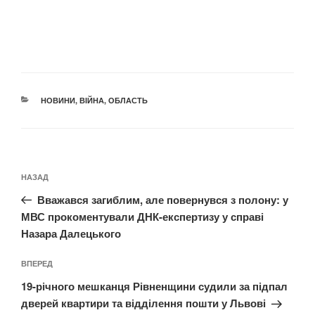
КАТЕГОРІЇ
НОВИНИ
,
ВІЙНА
,
ОБЛАСТЬ
Навігація
Попередній
НАЗАД
записів
запис:
Вважався загиблим, але повернувся з полону: у
МВС прокоментували ДНК-експертизу у справі
Назара Далецького
Наступний
ВПЕРЕД
запис
19-річного мешканця Рівненщини судили за підпал
дверей квартири та відділення пошти у Львові