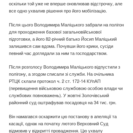
оскільки той уже не вперше оновлював відстрочку, але
все одно ухвалив рішення про його мобілізацію.
Після цього Володимира Маліцького забрали на полігон
для проходження базової загальновійськової
підготовки, а його 82-річний батько Йосип Маліцький
залишився сам вдома. Почувши його крики, сусіди
певний час доглядали за ним та господарством.
Після розголосу Володимира Маліцького відпустили з
полігону, а згодом списали зі служби. На очільника
РТЦК склали протокол ч. 2 ст. 172-14 КУпАП
(перевищення військовою службовою особою влади чи
службових повноважень). У жовтні Золочівський
районний суд оштрафував посадовця на 34 тис. грн.
Він намагався оскаржити цю постанову в апеляції та
касації, однак на початку лютого Верховний Суд
відмовив у відкритті провадження. Цю ухвалу