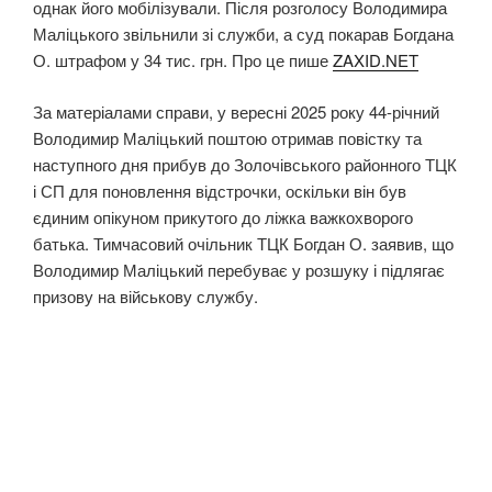
однак його мобілізували. Після розголосу Володимира
Маліцького звільнили зі служби, а суд покарав Богдана
О. штрафом у 34 тис. грн. Про це пише
ZAXID.NET
За матеріалами справи, у вересні 2025 року 44-річний
Володимир Маліцький поштою отримав повістку та
наступного дня прибув до Золочівського районного ТЦК
і СП для поновлення відстрочки, оскільки він був
єдиним опікуном прикутого до ліжка важкохворого
батька. Тимчасовий очільник ТЦК Богдан О. заявив, що
Володимир Маліцький перебуває у розшуку і підлягає
призову на військову службу.