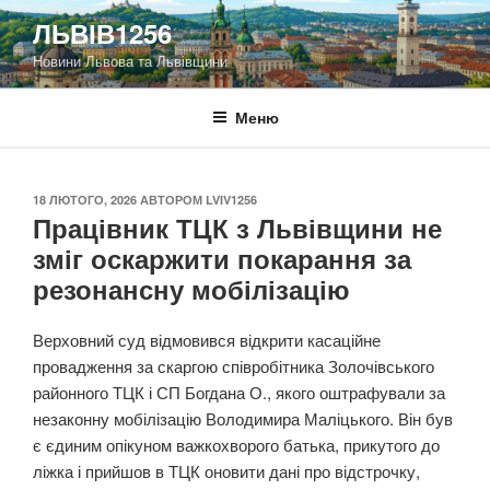
Перейти
ЛЬВІВ1256
до
Новини Львова та Львівщини
вмісту
Меню
ОПУБЛІКОВАНО
18 ЛЮТОГО, 2026
АВТОРОМ
LVIV1256
Працівник ТЦК з Львівщини не
зміг оскаржити покарання за
резонансну мобілізацію
Верховний суд відмовився відкрити касаційне
провадження за скаргою співробітника Золочівського
районного ТЦК і СП Богдана О., якого оштрафували за
незаконну мобілізацію Володимира Маліцького. Він був
є єдиним опікуном важкохворого батька, прикутого до
ліжка і прийшов в ТЦК оновити дані про відстрочку,