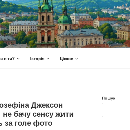
и піти?
Історія
Цікаве
Пошук
озефіна Джексон
: не бачу сенсу жити
ть за голе фото