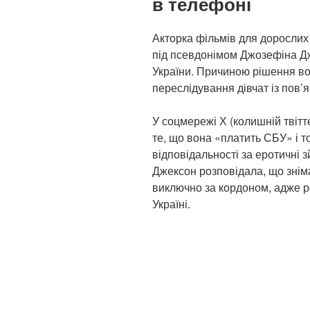
в телефоні
Акторка фільмів для дорослих
під псевдонімом Джозефіна Дж
України. Причиною рішення в
переслідування дівчат із пов’
У соцмережі Х (колишній твіт
те, що вона «платить СБУ» і т
відповідальності за еротичні 
Джексон розповідала, що знім
виключно за кордоном, адже ро
Україні.