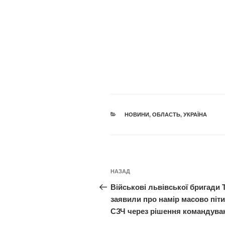
КАТЕГОРІЇ
НОВИНИ
,
ОБЛАСТЬ
,
УКРАЇНА
Навігація
Попередній
НАЗАД
записів
запис:
Військові львівської бригади 
заявили про намір масово піти
СЗЧ через рішення командува