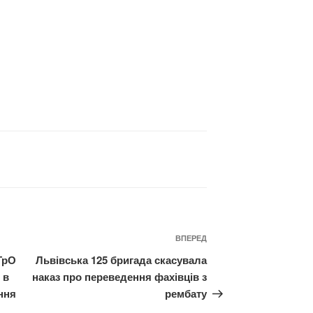
Наступний
ВПЕРЕД
запис
ТрО
Львівська 125 бригада скасувала
 в
наказ про переведення фахівців з
ння
рембату