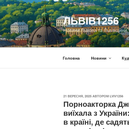
Перейти
до
ЛЬВІВ1256
вмісту
Новини Львова та Львівщини
Головна
Новини
Куд
ОПУБЛІКОВАНО
21 ВЕРЕСНЯ, 2025
АВТОРОМ
LVIV1256
Порноакторка Дж
виїхала з України
в країні, де садя