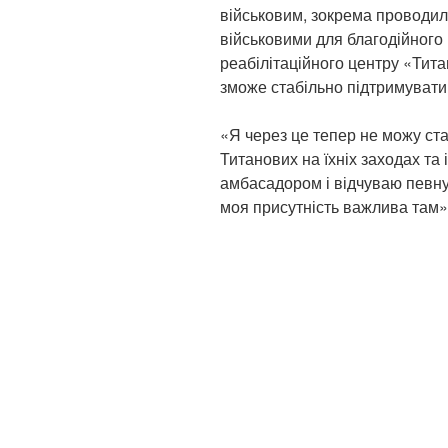
військовим, зокрема проводил
військовими для благодійного
реабілітаційного центру «Титан
зможе стабільно підтримувати 
«Я через це тепер не можу ста
Титанових на їхніх заходах та і
амбасадором і відчуваю певну 
моя присутність важлива там»