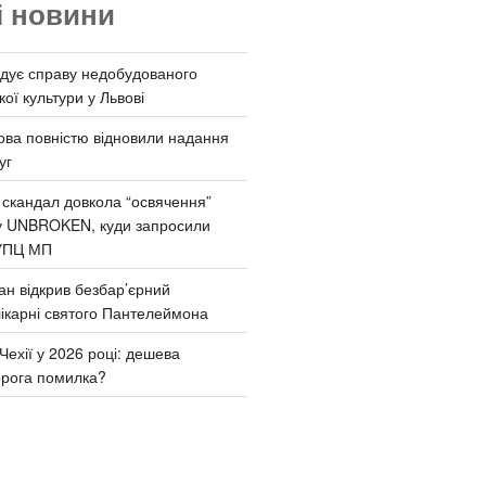
і новини
дує справу недобудованого
ої культури у Львові
ва повністю відновили надання
уг
 скандал довкола “освячення”
у UNBROKEN, куди запросили
УПЦ МП
ан відкрив безбар’єрний
ікарні святого Пантелеймона
Чехії у 2026 році: дешева
орога помилка?