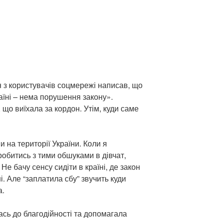
н з користувачів соцмережі написав, що
аїні – нема порушення закону».
що виїхала за кордон. Утім, куди саме
 на території України. Коли я
обитись з тими обшуками в дівчат,
 Не бачу сенсу сидіти в країні, де закон
і. Але “заплатила сбу” звучить куди
а.
ась до благодійності та допомагала