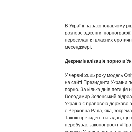
В Україні на законодавчому рі
розповсюдження порнографії.
пересилання власних еротични
месенджері.
Декриміналізація порно в Ук
У червні 2025 року модель On
на сайті Президента України п
порно. За кілька днів петиція н
Володимир Зеленський відреаг
Україна є правовою державою,
є Верховна Рада, яка, зокрем
Також президент нагадав, що 
перебуває законопроєкт «Про 
кодексу України щодо вдоско