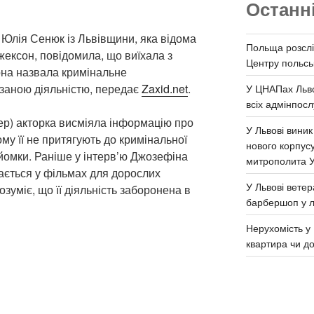
Останн
 Юлія Сенюк із Львівщини, яка відома
Польща розслі
ексон, повідомила, що виїхала з
Центру польськ
она назвала кримінальне
язаною діяльністю, передає
Zaxid.net
.
У ЦНАПах Льво
всіх адмінпосл
тер) акторка висміяла інформацію про
У Львові виник
ому її не притягують до кримінальної
нового корпус
зйомки. Раніше у інтерв’ю Джозефіна
митрополита 
ається у фільмах для дорослих
У Львові ветер
зуміє, що її діяльність заборонена в
барбершоп у л
Нерухомість у 
квартира чи д