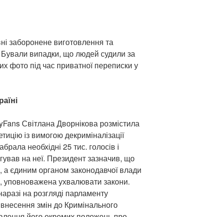
вні заборонене виготовлення та
 Бували випадки, що людей судили за
х фото під час приватної переписки у
раїні
lyFans Світлана Дворнікова розмістила
етицію із вимогою декриміналізації
абрала необхідні 25 тис. голосів і
ував на неї. Президент зазначив, що
 а єдиним органом законодавчої влади
а, уповноважена ухвалювати закони.
наразі на розгляді парламенту
внесення змін до Кримінального
налення його окремих положень про