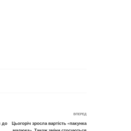
Наступний
ВПЕРЕД
запис
 до
Цьогоріч зросла вартість «пакунка
малюка». Також зміни стосуються