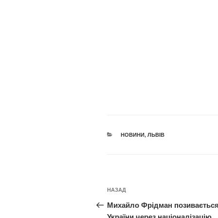
КАТЕГОРІЇ
НОВИНИ
,
ЛЬВІВ
Навігація
Попередній
НАЗАД
записів
запис:
Михайло Фрідман позивається
України через націоналізацію