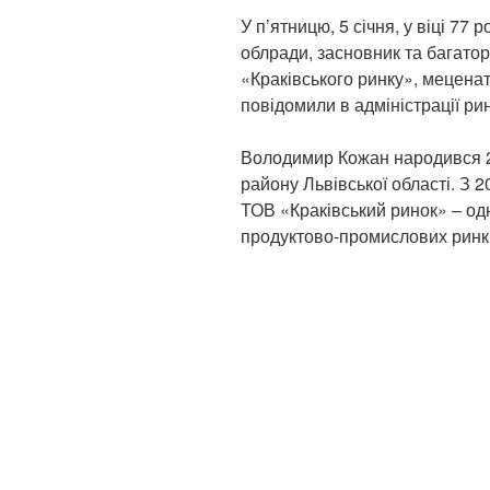
У п’ятницю, 5 січня, у віці 77 
облради, засновник та багато
«Краківського ринку», мецен
повідомили в адміністрації рин
Володимир Кожан народився 22
району Львівської області. З 
ТОВ «Краківський ринок» – од
продуктово-промислових ринк