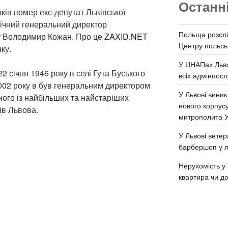
Останн
років помер екс-депутат Львівської
річний генеральний директор
Польща розслі
ат Володимир Кожан. Про це
ZAXID.NET
Центру польськ
ку.
У ЦНАПах Льво
 сiчня 1946 року в селі Гута Буського
всіх адмінпосл
2002 року в був генеральним директором
У Львові виник
ного із найбільших та найстаріших
нового корпус
ів Львова.
митрополита 
У Львові ветер
барбершоп у л
Нерухомість у 
квартира чи д