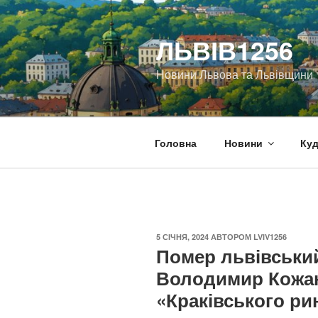
Перейти
до
ЛЬВІВ1256
вмісту
Новини Львова та Львівщини
Головна
Новини
Куд
ОПУБЛІКОВАНО
5 СІЧНЯ, 2024
АВТОРОМ
LVIV1256
Помер львівськи
Володимир Кожан
«Краківського ри