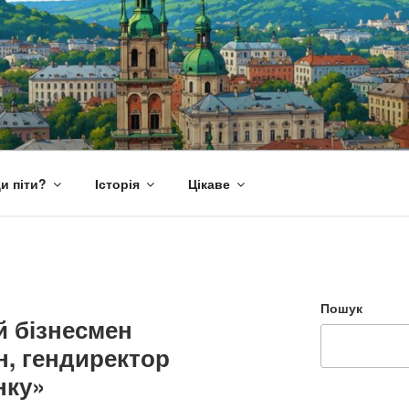
и піти?
Історія
Цікаве
Пошук
й бізнесмен
, гендиректор
нку»