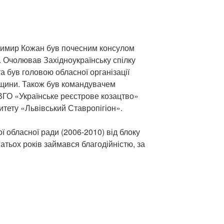
одимир Кожан був почесним консулом
. Очолював Західноукраїнську спілку
а був головою обласної організації
вщини. Також був командувачем
 ВГО «Українське реєстрове козацтво»
итету «Львівський Ставропігіон».
 обласної ради (2006-2010) від блоку
тьох років займався благодійністю, за