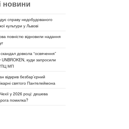
і новини
дує справу недобудованого
ої культури у Львові
ва повністю відновили надання
уг
 скандал довкола “освячення”
у UNBROKEN, куди запросили
УПЦ МП
ан відкрив безбар’єрний
ікарні святого Пантелеймона
Чехії у 2026 році: дешева
орога помилка?