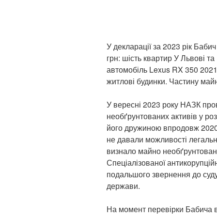
У декларації за 2023 рік Баби
грн: шість квартир У Львові та
автомобіль Lexus RX 350 2021 
житлові будинки. Частину май
У вересні 2023 року НАЗК про
необґрунтованих активів у роз
його дружиною впродовж 2020
не давали можливості легальн
визнало майно необґрунтован
Спеціалізованої антикорупцій
подальшого звернення до суду
держави.
На момент перевірки Бабича в