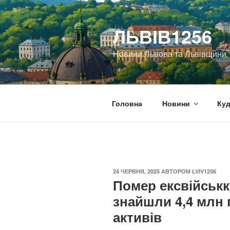
Перейти
до
ЛЬВІВ1256
вмісту
Новини Львова та Львівщини
Головна
Новини
Куд
ОПУБЛІКОВАНО
24 ЧЕРВНЯ, 2025
АВТОРОМ
LVIV1256
Помер ексвійськк
знайшли 4,4 млн 
активів