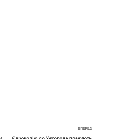
Наступний
ВПЕРЕД
запис
у
Євроколію до Ужгорода планують