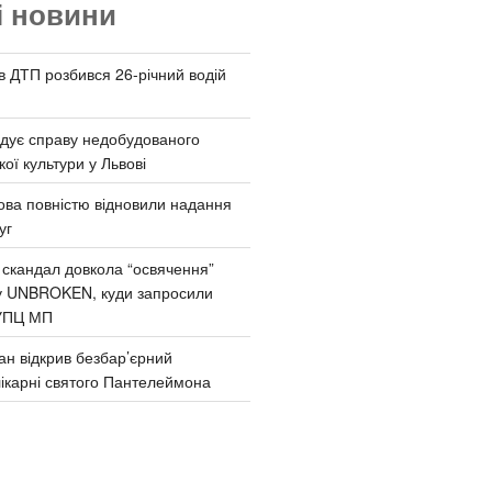
і новини
 в ДТП розбився 26-річний водій
дує справу недобудованого
ої культури у Львові
ва повністю відновили надання
уг
 скандал довкола “освячення”
у UNBROKEN, куди запросили
УПЦ МП
ан відкрив безбар’єрний
ікарні святого Пантелеймона