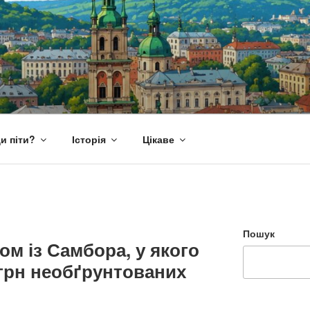
и піти?
Історія
Цікаве
Пошук
ом із Самбора, у якого
грн необґрунтованих