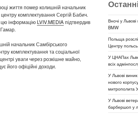
Останн
 році життя помер колишній начальник
 центру комплектування Сергій Бабич.
Вночі у Львові
, цю інформацію
LVIV.MEDIA
підтвердив
BMW
 Гамар.
Польща розслі
шній начальник Самбірського
Центру польськ
нтру комплектування та соціальної
У ЦНАПах Льво
центрі уваги через розкішне майно,
всіх адмінпосл
ує його офіційні доходи.
У Львові виник
нового корпус
митрополита 
У Львові ветер
барбершоп у л