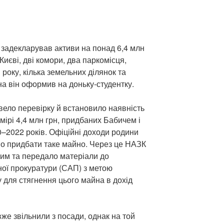
ч задекларував активи на понад 6,4 млн
 Києві, дві комори, два паркомісця,
року, кілька земельних ділянок та
на він оформив на доньку-студентку.
вело перевірку й встановило наявність
мірі 4,4 млн грн, придбаних Бабичем і
–2022 років. Офіційні доходи родини
о придбати таке майно. Через це НАЗК
им та передало матеріали до
ної прокуратури (САП) з метою
 для стягнення цього майна в дохід
же звільнили з посади, однак на той