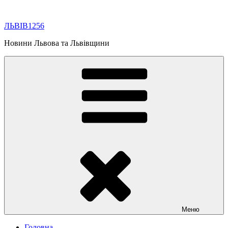
Перейти
до
ЛЬВІВ1256
вмісту
Новини Львова та Львівщини
Меню
Головна