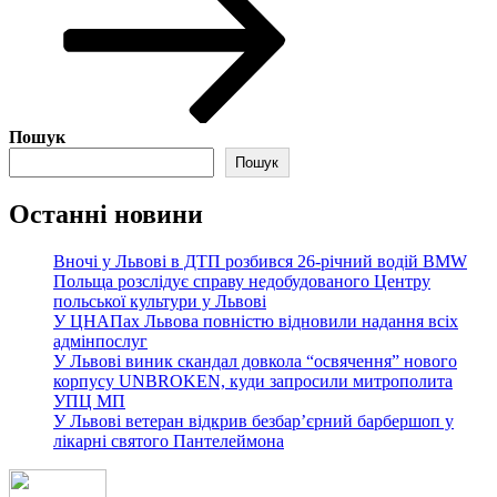
Пошук
Пошук
Останні новини
Вночі у Львові в ДТП розбився 26-річний водій BMW
Польща розслідує справу недобудованого Центру
польської культури у Львові
У ЦНАПах Львова повністю відновили надання всіх
адмінпослуг
У Львові виник скандал довкола “освячення” нового
корпусу UNBROKEN, куди запросили митрополита
УПЦ МП
У Львові ветеран відкрив безбар’єрний барбершоп у
лікарні святого Пантелеймона