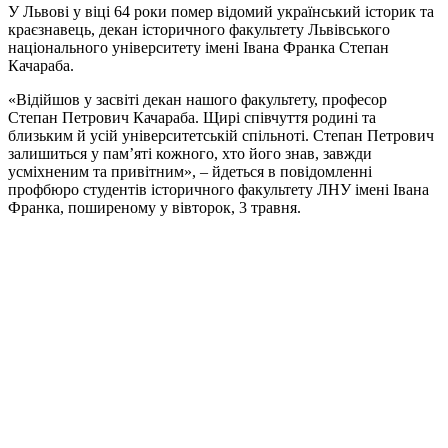
У Львові у віці 64 роки помер відомий український історик та
краєзнавець, декан історичного факультету Львівського
національного університету імені Івана Франка Степан
Качараба.
«Відійшов у засвіті декан нашого факультету, професор
Степан Петрович Качараба. Щирі співчуття родині та
близьким й усій університетській спільноті. Степан Петрович
залишиться у пам’яті кожного, хто його знав, завжди
усміхненим та привітним», – йдеться в повідомленні
профбюро студентів історичного факультету ЛНУ імені Івана
Франка, поширеному у вівторок, 3 травня.