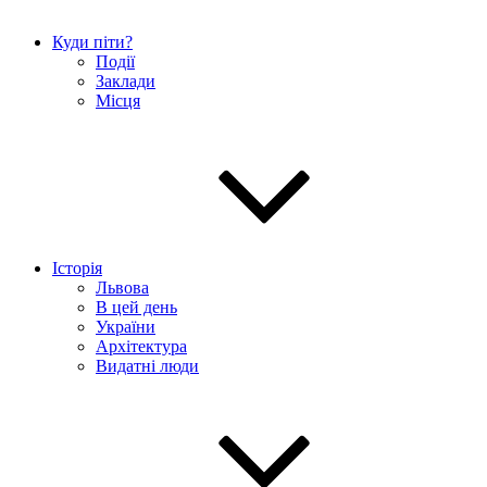
Куди піти?
Події
Заклади
Місця
Історія
Львова
В цей день
України
Архітектура
Видатні люди