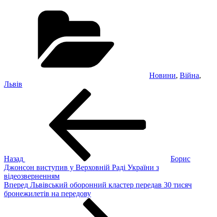
Категорії
Новини
,
Війна
,
Львів
Навігація
Попередній
запис:
записів
Назад
Борис
Джонсон виступив у Верховній Раді України з
відеозверненням
Наступний
Вперед
Львівський оборонний кластер передав 30 тисяч
запис
бронежилетів на передову