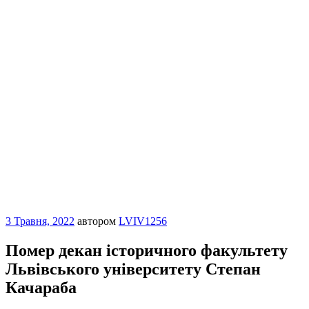
Опубліковано
3 Травня, 2022
автором
LVIV1256
Помер декан історичного факультету
Львівського університету Степан
Качараба