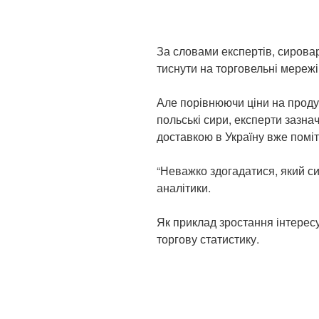
За словами експертів, сировар
тиснути на торговельні мережі
Але порівнюючи ціни на продук
польські сири, експерти зазнач
доставкою в Україну вже пом
“Неважко здогадатися, який си
аналітики.
Як приклад зростання інтерес
торгову статистику.