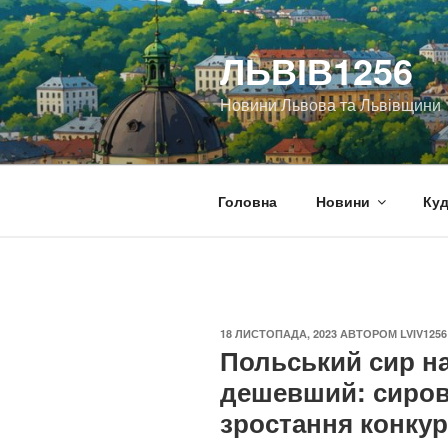
Перейти
до
ЛЬВІВ1256
вмісту
Новини Львова та Львівщини
Головна
Новини
Куд
ОПУБЛІКОВАНО
18 ЛИСТОПАДА, 2023
АВТОРОМ
LVIV1256
Польський сир на
дешевший: сиров
зростання конкур