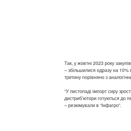
Так, у жовтні 2023 року закупі
– збільшилися одразу на 10% п
третину порівняно з аналогічн
“У листопаді імпорт сиру зрост
дистриб’ютори готуються до п
– резюмували в “Інфагро”.