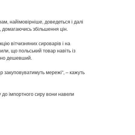
ам, найімовірніше, доведеться і далі
, домагаючись збільшення цін.
цію вітчизняних сироварів і на
или, що польський товар навіть із
ітно дешевший.
р закуповуватимуть мережі”, – кажуть
у до імпортного сиру вони навели