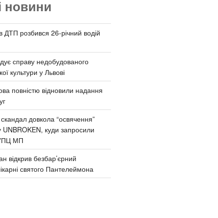
і новини
 в ДТП розбився 26-річний водій
дує справу недобудованого
ої культури у Львові
ва повністю відновили надання
уг
 скандал довкола “освячення”
у UNBROKEN, куди запросили
УПЦ МП
ан відкрив безбар’єрний
ікарні святого Пантелеймона