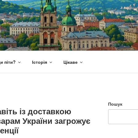
и піти?
Історія
Цікаве
Пошук
віть із доставкою
арам України загрожує
енції