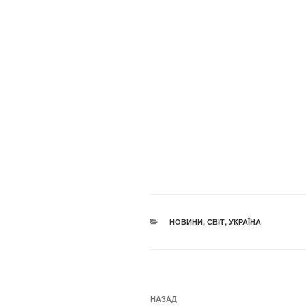
КАТЕГОРІЇ
НОВИНИ
,
СВІТ
,
УКРАЇНА
Навігація
Попередній
НАЗАД