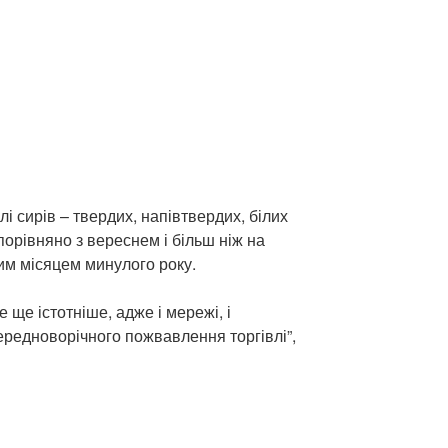
влі сирів – твердих, напівтвердих, білих
орівняно з вереснем і більш ніж на
им місяцем минулого року.
е ще істотніше, адже і мережі, і
ередноворічного пожвавлення торгівлі”,