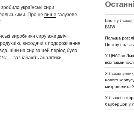
Останн
зробило українські сири
 польськими. Про це
пише
галузеве
Вночі у Львові
”.
BMW
їнські виробники сиру вже двічі
Польща розслі
продукцію, виходячи з подорожчання
Центру польськ
а, ціни на сир за цей період було
У ЦНАПах Льво
0%”, – зазначають аналітики.
всіх адмінпосл
У Львові виник
нового корпус
митрополита 
У Львові ветер
барбершоп у л