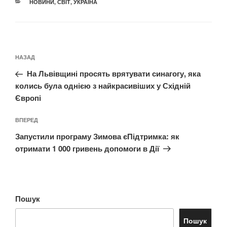
КАТЕГОРІЇ
НОВИНИ
,
СВІТ
,
УКРАЇНА
Навігація
Попередній
НАЗАД
записів
запис:
На Львівщині просять врятувати синагогу, яка
колись була однією з найкрасивіших у Східній
Європі
Наступний
ВПЕРЕД
запис
Запустили програму Зимова єПідтримка: як
отримати 1 000 гривень допомоги в Дії
Пошук
Пошук