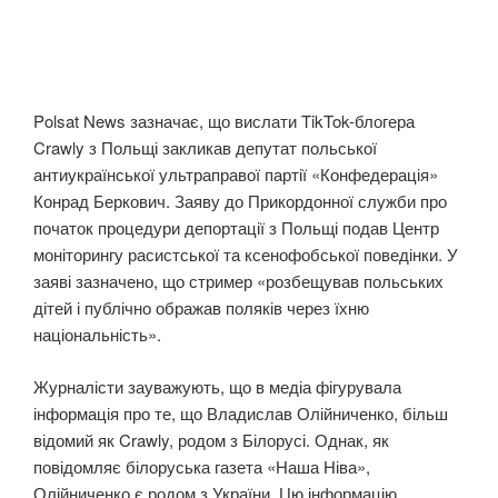
Polsat News зазначає, що вислати TikTok-блогера
Crawly з Польщі закликав депутат польської
антиукраїнської ультраправої партії «Конфедерація»
Конрад Беркович. Заяву до Прикордонної служби про
початок процедури депортації з Польщі подав Центр
моніторингу расистської та ксенофобської поведінки. У
заяві зазначено, що стример «розбещував польських
дітей і публічно ображав поляків через їхню
національність».
Журналісти зауважують, що в медіа фігурувала
інформація про те, що Владислав Олійниченко, більш
відомий як Crawly, родом з Білорусі. Однак, як
повідомляє білоруська газета «Наша Ніва»,
Олійниченко є родом з України. Цю інформацію