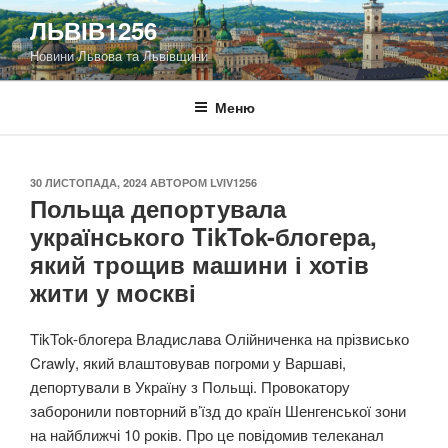
Перейти
ЛЬВІВ1256
до
Новини Львова та Львівщини
вмісту
Меню
ОПУБЛІКОВАНО
30 ЛИСТОПАДА, 2024
АВТОРОМ
LVIV1256
Польща депортувала
українського TikTok-блогера,
який трощив машини і хотів
жити у москві
TikTok-блогера Владислава Олійниченка на прізвисько
Crawly, який влаштовував погроми у Варшаві,
депортували в Україну з Польщі. Провокатору
заборонили повторний в’їзд до країн Шенгенської зони
на найближчі 10 років. Про це повідомив телеканал