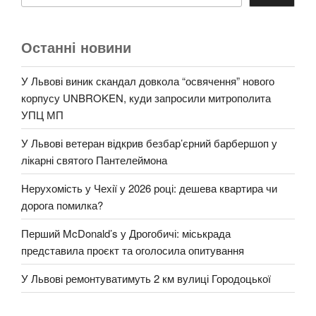
Останні новини
У Львові виник скандал довкола “освячення” нового
корпусу UNBROKEN, куди запросили митрополита
УПЦ МП
У Львові ветеран відкрив безбар’єрний барбершоп у
лікарні святого Пантелеймона
Нерухомість у Чехії у 2026 році: дешева квартира чи
дорога помилка?
Перший McDonald’s у Дрогобичі: міськрада
представила проєкт та оголосила опитування
У Львові ремонтуватимуть 2 км вулиці Городоцької