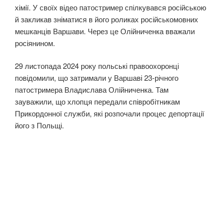
хімії. У своїх відео патостример спілкувався російською
й закликав зніматися в його роликах російськомовних
мешканців Варшави. Через це Олійниченка вважали
росіянином.
29 листопада 2024 року польські правоохоронці
повідомили, що затримали у Варшаві 23-річного
патостримера Владислава Олійниченка. Там
зауважили, що хлопця передали співробітникам
Прикордонної служби, які розпочали процес депортації
його з Польщі.