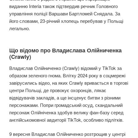
виданню Interia також підтвердив речник Головного
управління поліції Варшави Бартломей Снядала. За
його словами, 23-річний хлопець перебував у Польщі
легально.
Що відомо про Владислава Олійниченка
(Crawly)
Владислав Олійниченко (Crawly) відомий у TikTok за
образом зеленого гнома. Влітку 2024 року в соцмережі
завірусились відео, на яких Crawly вривається в торгові
центри Польщі, де провокує охоронців, лякає
відвідувачів закладів, а ще інсценує битви з різними
персонажами. Попри громадський осуд, скандальний
персонаж Олійніченка здобув велику фан-базу серед
англійськомовної авдиторії TikTok, особливо підлітків.
9 вересня Владислав Олійниченко розтрощив у центрі