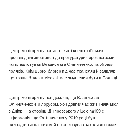
Центр моніторингу расистських і ксенофобських
проявів двічі звертався до прокуратури через погроми,
які влаштовував Владислава Олійниченко, та образи
поляків. Крім цього, блогер під час трансляцій заявляв,
що краще б жив в Москві, але змушений бути в Польщі.
Центр моніторингу повідомляв, що Владислав
Олійниченко є білорусом, хоч довгий час жив і навчався
в Дніпрі. На сторінці Дніпровського ліцею №139 є
інформація, що Олійниченко у 2019 році був
одинадцятикласником й організовував заходи до тижня