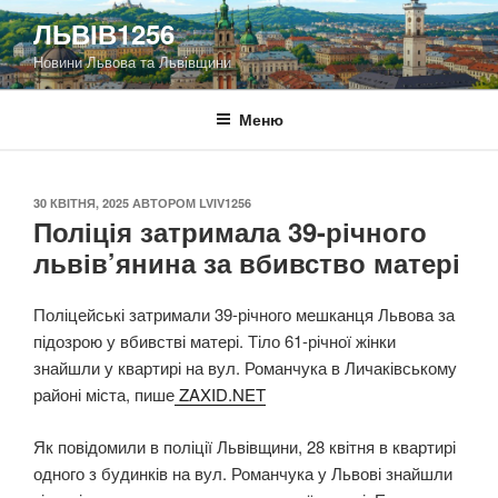
Перейти
ЛЬВІВ1256
до
Новини Львова та Львівщини
вмісту
Меню
ОПУБЛІКОВАНО
30 КВІТНЯ, 2025
АВТОРОМ
LVIV1256
Поліція затримала 39-річного
львів’янина за вбивство матері
Поліцейські затримали 39-річного мешканця Львова за
підозрою у вбивстві матері. Тіло 61-річної жінки
знайшли у квартирі на вул. Романчука в Личаківському
районі міста, пише
ZAXID.NET
Як повідомили в поліції Львівщини, 28 квітня в квартирі
одного з будинків на вул. Романчука у Львові знайшли