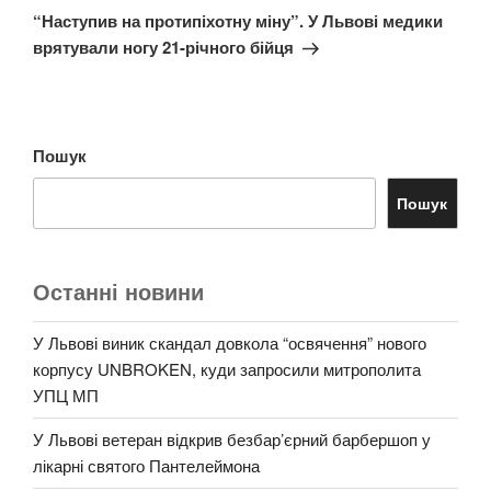
запис
“Наступив на протипіхотну міну”. У Львові медики
врятували ногу 21-річного бійця
Пошук
Пошук
Останні новини
У Львові виник скандал довкола “освячення” нового
корпусу UNBROKEN, куди запросили митрополита
УПЦ МП
У Львові ветеран відкрив безбар’єрний барбершоп у
лікарні святого Пантелеймона