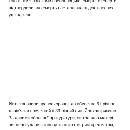
тіло жінки з ознаками насильницької смерті. Експерти
підтвердили, що смерть настала внаслідок тілесних
ушкоджень.
Як встановили правоохоронці, до вбивства 61-річної
львів’янки причетний її 39-річний син. Його затримали.
За даними обласної прокуратури, син завдав матері
численні удари в голову та шию гострим предметом,