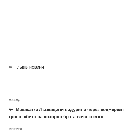
КАТЕГОРІЇ
ЛЬВІВ
,
НОВИНИ
Навігація
Попередній
НАЗАД
записів
запис:
Мешканка Львівщини видурила через соцмережі
гроші нібито на похорон брата-військового
Наступний
ВПЕРЕД