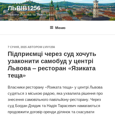
Перейти
ЛЬВІВ1256
до
Новини Львова та Львівщини
вмісту
Меню
ОПУБЛІКОВАНО
7 СІЧНЯ, 2025
АВТОРОМ
LVIV1256
Підприємці через суд хочуть
узаконити самобуд у центрі
Львова – ресторан «Язиката
теща»
Власники ресторану «Язиката теща» у центрі Львова
судяться з міською радою, яка ухвалила рішення про
знесення самовільного павільйону-ресторану. Через
суд Богдан Дзядик та Надія Тарасевич намагаються
продовжити договір оренди ділянок та скасувати