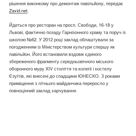
рішення виконкому про демонтаж павільйону, передає
Zaxid.net
.
Йдеться про ресторан на просп. Свободи, 16-18 у
Львові, фактично позаду Гарнізонного храму та поруч із
школою №62. У 2012 році заклад облаштували за
погодженням із Міністерством культури спершу як
павільйон. Його встановили вздовж єдиного
збереженого фрагменту середньовічного міського
оборонного муру XIV століття та колегії і костелу
Єзуїтів, які внесені до спадщини ЮНЕСКО. З роками
приміщення з літнього майданчика переросло у
повноцінний заклад харчування.