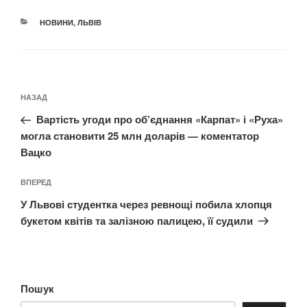
КАТЕГОРІЇ
НОВИНИ
,
ЛЬВІВ
Навігація
Попередній
НАЗАД
записів
запис:
Вартість угоди про об’єднання «Карпат» і «Руха»
могла становити 25 млн доларів — коментатор
Вацко
Наступний
ВПЕРЕД
запис
У Львові студентка через ревнощі побила хлопця
букетом квітів та залізною палицею, її судили
Пошук