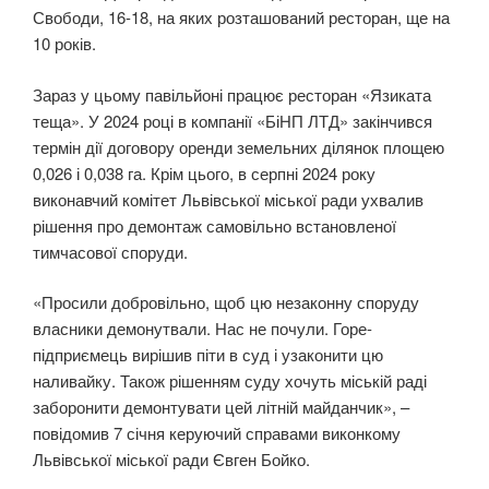
Свободи, 16-18, на яких розташований ресторан, ще на
10 років.
Зараз у цьому павільйоні працює ресторан «Язиката
теща». У 2024 році в компанії «БіНП ЛТД» закінчився
термін дії договору оренди земельних ділянок площею
0,026 і 0,038 га. Крім цього, в серпні 2024 року
виконавчий комітет Львівської міської ради ухвалив
рішення про демонтаж самовільно встановленої
тимчасової споруди.
«Просили добровільно, щоб цю незаконну споруду
власники демонутвали. Нас не почули. Горе-
підприємець вирішив піти в суд і узаконити цю
наливайку. Також рішенням суду хочуть міській раді
заборонити демонтувати цей літній майданчик», –
повідомив 7 січня керуючий справами виконкому
Львівської міської ради Євген Бойко.