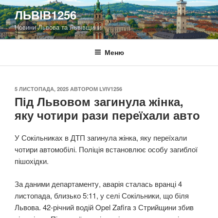
Перейти
ЛЬВІВ1256
до
Новини Львова та Львівщини
вмісту
Меню
ОПУБЛІКОВАНО
5 ЛИСТОПАДА, 2025
АВТОРОМ
LVIV1256
Під Львовом загинула жінка,
яку чотири рази переїхали авто
У Сокільниках в ДТП загинула жінка, яку переїхали
чотири автомобілі. Поліція встановлює особу загиблої
пішохідки.
За даними департаменту, аварія сталась вранці 4
листопада, близько 5:11, у селі Сокільники, що біля
Львова. 42-річний водій Opel Zafira з Стрийщини збив