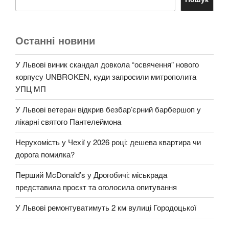
Останні новини
У Львові виник скандал довкола “освячення” нового
корпусу UNBROKEN, куди запросили митрополита
УПЦ МП
У Львові ветеран відкрив безбар’єрний барбершоп у
лікарні святого Пантелеймона
Нерухомість у Чехії у 2026 році: дешева квартира чи
дорога помилка?
Перший McDonald’s у Дрогобичі: міськрада
представила проєкт та оголосила опитування
У Львові ремонтуватимуть 2 км вулиці Городоцької