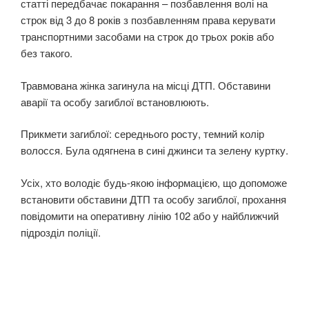
статті передбачає покарання – позбавлення волі на
строк від 3 до 8 років з позбавленням права керувати
транспортними засобами на строк до трьох років або
без такого.
Травмована жінка загинула на місці ДТП. Обставини
аварії та особу загиблої встановлюють.
Прикмети загиблої: середнього росту, темний колір
волосся. Була одягнена в сині джинси та зелену куртку.
Усіх, хто володіє будь-якою інформацією, що допоможе
встановити обставини ДТП та особу загиблої, прохання
повідомити на оперативну лінію 102 або у найближчий
підрозділ поліції.