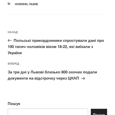
КАТЕГОРІЇ
НОВИНИ
,
ЛЬВІВ
Навігація
Попередній
НАЗАД
записів
запис:
Польські прикордонники спростували дані про
100 тисяч чоловіків віком 18-22, які виїхали з
України
Наступний
ВПЕРЕД
запис
За три дні у Львові близько 800 охочих подали
документи на відстрочку через ЦНАП
Пошук
Пошук