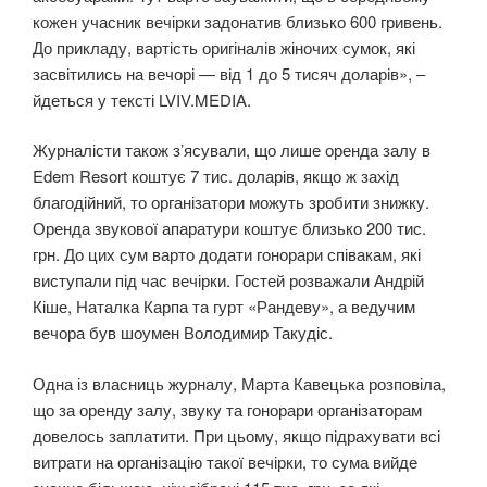
кожен учасник вечірки задонатив близько 600 гривень.
До прикладу, вартість оригіналів жіночих сумок, які
засвітились на вечорі — від 1 до 5 тисяч доларів», –
йдеться у тексті LVIV.MEDIA.
Журналісти також з’ясували, що лише оренда залу в
Edem Resort коштує 7 тис. доларів, якщо ж захід
благодійний, то організатори можуть зробити знижку.
Оренда звукової апаратури коштує близько 200 тис.
грн. До цих сум варто додати гонорари співакам, які
виступали під час вечірки. Гостей розважали Андрій
Кіше, Наталка Карпа та гурт «Рандеву», а ведучим
вечора був шоумен Володимир Такудіс.
Одна із власниць журналу, Марта Кавецька розповіла,
що за оренду залу, звуку та гонорари організаторам
довелось заплатити. При цьому, якщо підрахувати всі
витрати на організацію такої вечірки, то сума вийде