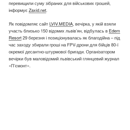
перевищили суму зібраних для військових грошей,
інформує
Zaxid.net
.
Як повідомляє сайт
LVIV.MEDIA
, вечірка, у якій взяли
участь близько 150 відомих львів’ян, відбулась в
Edem
Resort
29 березня і позиціонувалась як благодійна – під
час заходу збирали гроші на FPV-дрони для бійців 80-ї
окремої десантно-штурмової бригади. Організатором
вечірки був маловідомий львівський глянцевий журнал
«П’ємонт».