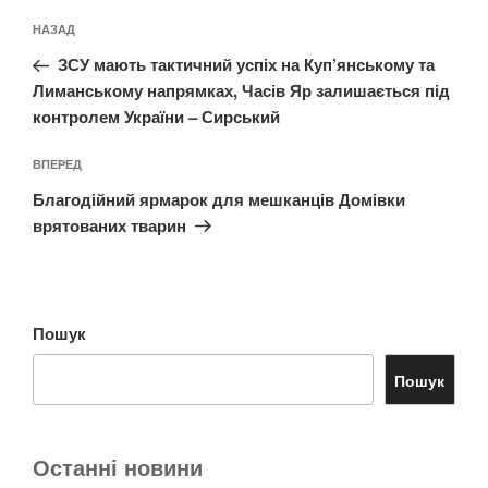
Навігація
Попередній
НАЗАД
записів
запис:
ЗСУ мають тактичний успіх на Куп’янському та
Лиманському напрямках, Часів Яр залишається під
контролем України – Сирський
Наступний
ВПЕРЕД
запис
Благодійний ярмарок для мешканців Домівки
врятованих тварин
Пошук
Пошук
Останні новини