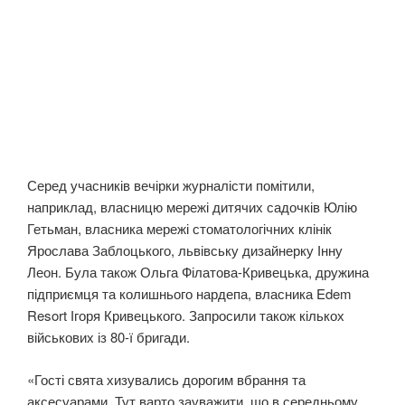
Серед учасників вечірки журналісти помітили,
наприклад, власницю мережі дитячих садочків Юлію
Гетьман, власника мережі стоматологічних клінік
Ярослава Заблоцького, львівську дизайнерку Інну
Леон. Була також Ольга Філатова-Кривецька, дружина
підприємця та колишнього нардепа, власника Edem
Resort Ігоря Кривецького. Запросили також кількох
військових із 80-ї бригади.
«Гості свята хизувались дорогим вбрання та
аксесуарами. Тут варто зауважити, що в середньому