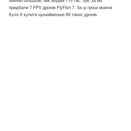
значно більшою, ніж зібрані 115 тис. грн, за які
придбали 7 FPV дронів FlyFish 7. За ці гроші можна
було б купити щонайменше 60 таких дронів.