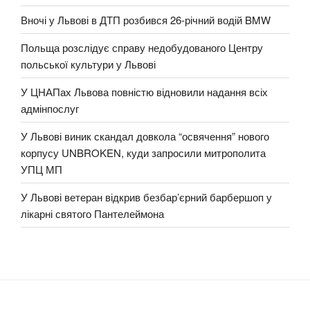
Вночі у Львові в ДТП розбився 26-річний водій BMW
Польща розслідує справу недобудованого Центру
польської культури у Львові
У ЦНАПах Львова повністю відновили надання всіх
адмінпослуг
У Львові виник скандал довкола “освячення” нового
корпусу UNBROKEN, куди запросили митрополита
УПЦ МП
У Львові ветеран відкрив безбар’єрний барбершоп у
лікарні святого Пантелеймона