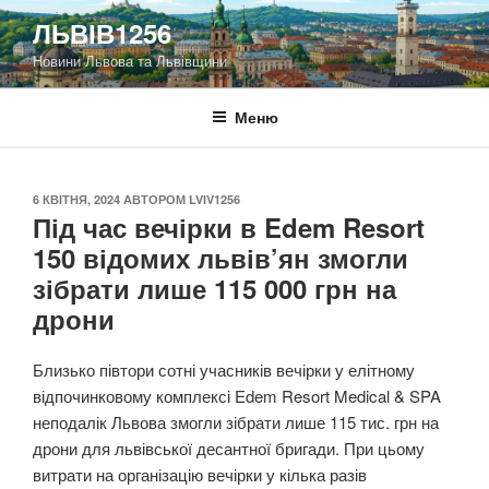
Перейти
ЛЬВІВ1256
до
Новини Львова та Львівщини
вмісту
Меню
ОПУБЛІКОВАНО
6 КВІТНЯ, 2024
АВТОРОМ
LVIV1256
Під час вечірки в Edem Resort
150 відомих львів’ян змогли
зібрати лише 115 000 грн на
дрони
Близько півтори сотні учасників вечірки у елітному
відпочинковому комплексі Edem Resort Medical & SPA
неподалік Львова змогли зібрати лише 115 тис. грн на
дрони для львівської десантної бригади. При цьому
витрати на організацію вечірки у кілька разів