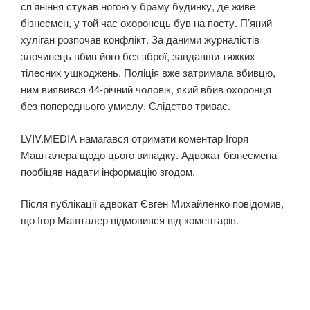
сп’яніння стукав ногою у браму будинку, де живе
бізнесмен, у той час охоронець був на посту. П’яний
хуліган розпочав конфлікт. За даними журналістів
злочинець вбив його без зброї, завдавши тяжких
тілесних ушкоджень. Поліція вже затримала вбивцю,
ним виявився 44-річний чоловік, який вбив охоронця
без попереднього умислу. Слідство триває.
LVIV.MEDIA намагався отримати коментар Ігоря
Машталера щодо цього випадку. Адвокат бізнесмена
пообіцяв надати інформацію згодом.
Після публікації адвокат Євген Михайленко повідомив,
що Ігор Машталер відмовився від коментарів.