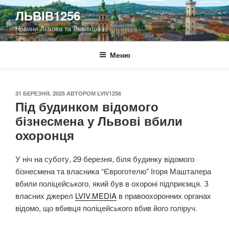
Перейти
ЛЬВІВ1256
до
Новини Львова та Львівщини
вмісту
Меню
ОПУБЛІКОВАНО
31 БЕРЕЗНЯ, 2025
АВТОРОМ
LVIV1256
Під будинком відомого
бізнесмена у Львові вбили
охоронця
У ніч на суботу, 29 березня, біля будинку відомого
бізнесмена та власника “Євроготелю” Ігоря Машталера
вбили поліцейського, який був в охороні підприємця. З
власних джерел
LVIV.MEDIA
в правоохоронних органах
відомо, що вбивця поліцейського вбив його голіруч.