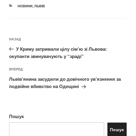
КАТЕГОРІЇ
НОВИНИ
,
ЛЬВІВ
Навігація
Попередній
НАЗАД
записів
запис:
У Криму затримали цілу сім’ю зі Львова:
окупанти звинувачують у “зраді”
Наступний
ВПЕРЕД
запис
Львів’янина засудили до довічного ув’язнення за
подвійне вбивство на Одещині
Пошук
Пошук