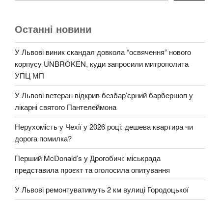
Останні новини
У Львові виник скандал довкола “освячення” нового
корпусу UNBROKEN, куди запросили митрополита
УПЦ МП
У Львові ветеран відкрив безбар’єрний барбершоп у
лікарні святого Пантелеймона
Нерухомість у Чехії у 2026 році: дешева квартира чи
дорога помилка?
Перший McDonald’s у Дрогобичі: міськрада
представила проєкт та оголосила опитування
У Львові ремонтуватимуть 2 км вулиці Городоцької