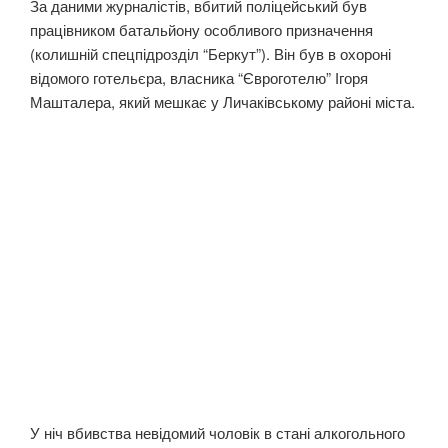
За даними журналістів, вбитий поліцейський був
працівником батальйону особливого призначення
(колишній спецпідрозділ “Беркут”). Він був в охороні
відомого готельєра, власника “Євроготелю” Ігоря
Машталера, який мешкає у Личаківському районі міста.
У ніч вбивства невідомий чоловік в стані алкогольного