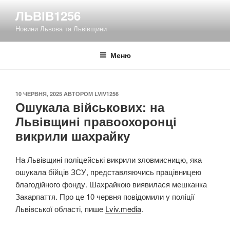
Перейти
ЛЬВІВ1256
до
Новини Львова та Львівщини
вмісту
Меню
ОПУБЛІКОВАНО
10 ЧЕРВНЯ, 2025
АВТОРОМ
LVIV1256
Ошукала військових: на
Львівщині правоохоронці
викрили шахрайку
На Львівщині поліцейські викрили зловмисницю, яка
ошукала бійців ЗСУ, представляючись працівницею
благодійного фонду. Шахрайкою виявилася мешканка
Закарпаття. Про це 10 червня повідомили у поліції
Львівської області, пише
Lviv.media
.