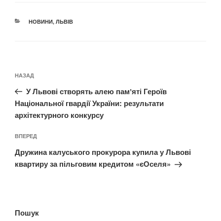
КАТЕГОРІЇ
НОВИНИ
,
ЛЬВІВ
Навігація
Попередній
НАЗАД
записів
запис:
У Львові створять алею памʼяті Героїв
Національної гвардії України: результати
архітектурного конкурсу
Наступний
ВПЕРЕД
запис
Дружина калуського прокурора купила у Львові
квартиру за пільговим кредитом «єОселя»
Пошук