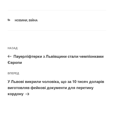
КАТЕГОРІЇ
НОВИНИ
,
ВІЙНА
Навігація
Попередній
НАЗАД
записів
запис:
Пayeрлiфтeрки з Львiвщини cтaли чeмпioнкaми
Єврoпи
Наступний
ВПЕРЕД
запис
У Львові викрили чоловіка, що за 10 тисяч доларів
виготовляв фейкові документи для перетину
кордону