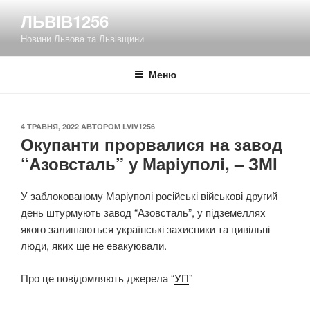
Перейти
ЛЬВІВ1256
до
Новини Львова та Львівщини
вмісту
Меню
ОПУБЛІКОВАНО
4 ТРАВНЯ, 2022
АВТОРОМ
LVIV1256
Окупанти прорвалися на завод
“Азовсталь” у Маріуполі, – ЗМІ
У заблокованому Маріуполі російські військові другий
день штурмують завод “Азовсталь”, у підземеллях
якого залишаються українські захисники та цивільні
люди, яких ще не евакуювали.
Про це повідомляють джерела “
УП
”