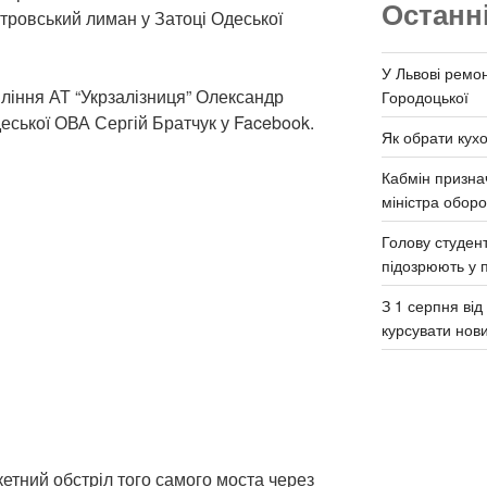
Останн
стровський лиман у Затоці Одеської
У Львові ремон
ління АТ “Укрзалізниця” Олександр
Городоцької
еської ОВА Сергій Братчук у Facebook.
Як обрати кух
Кабмін призна
міністра обор
Голову студент
підозрюють у 
З 1 серпня ві
курсувати нов
кетний обстріл того самого моста через