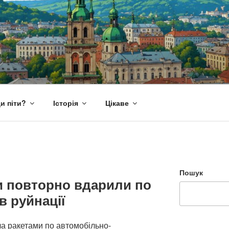
и піти?
Історія
Цікаве
Пошук
и повторно вдарили по
ав руйнації
ла ракетами по автомобільно-