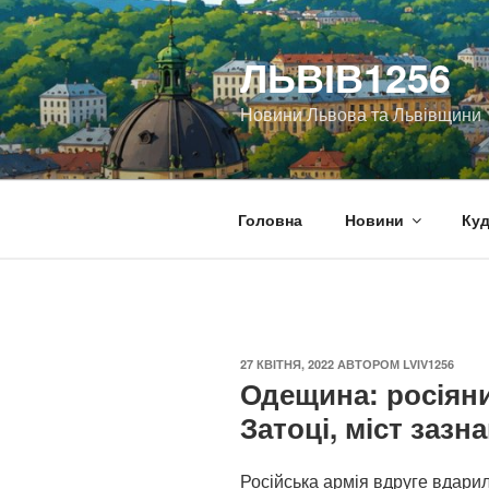
Перейти
до
ЛЬВІВ1256
вмісту
Новини Львова та Львівщини
Головна
Новини
Куд
ОПУБЛІКОВАНО
27 КВІТНЯ, 2022
АВТОРОМ
LVIV1256
Одещина: росіян
Затоці, міст зазн
Російська армія вдруге вдари