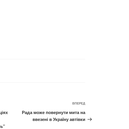
Наступний
ВПЕРЕД
запис
ціях
Рада може повернути мита на
ввезені в Україну автівки
нь”