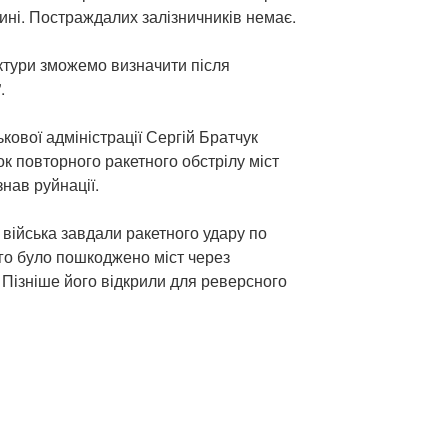
ні. Постраждалих залізничників немає.
ктури зможемо визначити після
.
кової адміністрації Сергій Братчук
к повторного ракетного обстрілу міст
нав руйнації.
і війська завдали ракетного удару по
ого було пошкоджено міст через
 Пізніше його відкрили для реверсного