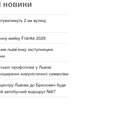
і новини
туватимуть 2 км вулиці
онну мийку Franke 2026
чив львів’янку заступницею
они
ської профспілки у Львові
поширенні комуністичної символіки
д центру Львова до Брюхович буде
ий автобусний маршрут №67