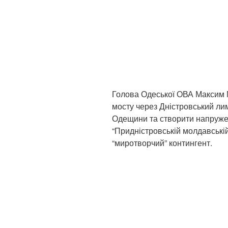
Голова Одеської ОВА Максим 
мосту через Дністровський ли
Одещини та створити напружен
“Придністровській молдавській
“миротворчий” контингент.