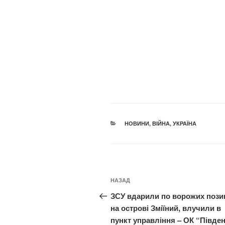
КАТЕГОРІЇ
НОВИНИ
,
ВІЙНА
,
УКРАЇНА
Навігація
Попередній
НАЗАД
записів
запис:
ЗСУ вдарили по ворожих пози
на острові Зміїний, влучили в
пункт управління – ОК “Півде