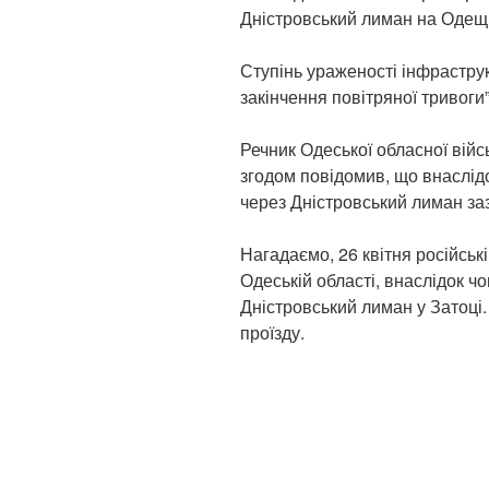
Дністровський лиман на Одещи
Ступінь ураженості інфрастру
закінчення повітряної тривоги”
Речник Одеської обласної війсь
згодом повідомив, що внаслідо
через Дністровський лиман заз
Нагадаємо, 26 квітня російськ
Одеській області, внаслідок ч
Дністровський лиман у Затоці.
проїзду.