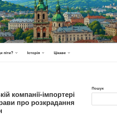
и піти?
Історія
Цікаве
Пошук
кій компанії-імпортері
прави про розкрадання
н