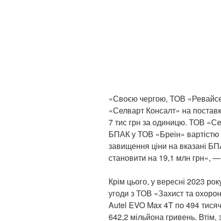
«Своєю чергою, ТОВ «Ревайсе
«Селварт Консалт» на поставк
7 тис грн за одиницю. ТОВ «С
БПАК у ТОВ «Бреін» вартістю 8
завищення ціни на вказані Б
становити на 19,1 млн грн», — 
Крім цього, у вересні 2023 ро
угоди з ТОВ «Захист та охоро
Autel EVO Max 4T по 494 тисяч
642,2 мільйона гривень. Втім,