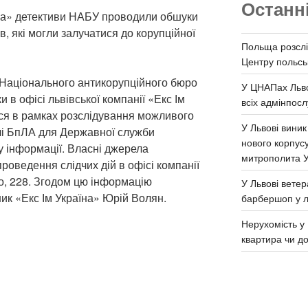
Останн
аїна» детективи НАБУ проводили обшуки
в, які могли залучатися до корупційної
Польща розслі
Центру польськ
и Національного антикорупційного бюро
У ЦНАПах Льво
 в офісі львівської компанії «Екс Ім
всіх адмінпосл
ися в рамках розслідування можливого
У Львові виник
влі БпЛА для Державної служби
нового корпус
ту інформації. Власні джерела
митрополита 
оведення слідчих дій в офісі компанії
о, 228. Згодом цю інформацію
У Львові ветер
ник «Екс Ім Україна» Юрій Волян.
барбершоп у л
Нерухомість у 
квартира чи д