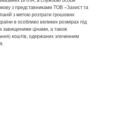
мову з представниками ТОВ «Захист та
паній з метою розтрати грошових
раїни в особливо великих розмірах під
за завищеними цінами, а також
вання) коштів, одержаних злочинним
і.