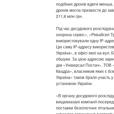
подібних дронів вдвічі менша.
дронів могла призвести до зав
211,6 млн грн.
Під час досудового розслідув
охорона сервіс», «Ревайсел Т
використовували одну ІР-адрес
Цю саму ІР-адресу використов
Україна», в офісі якої на вул
обшуки. За цією адресою заре
дім «Універсал Постач», ТОВ 
Квадра», власником яких є біз
Україна» також брало участь 
установою України.
«В органу досудового розслід
вищевказані компанії-посеред
поставки безпілотних літальни
штучного завищення вартості 