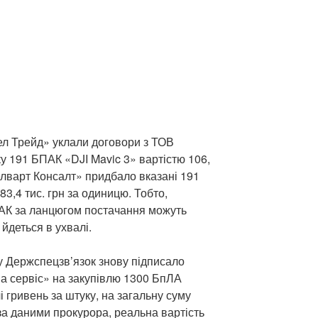
л Трейд» уклали договори з ТОВ
у 191 БПАК «DJI Mavic 3» вартістю 106,
елварт Консалт» придбало вказані 191
3,4 тис. грн за одиницю. Тобто,
ПАК за ланцюгом постачання можуть
йдеться в ухвалі.
ку Держспецзв’язок знову підписало
на сервіс» на закупівлю 1300 БпЛА
і гривень за штуку, на загальну суму
 за даними прокурора, реальна вартість