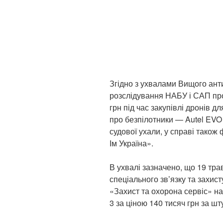
Згідно з ухвалами Вищого анти
розслідування НАБУ і САП пр
грн під час закупівлі дронів д
про безпілотники — Autel EVO 
судової ухали, у справі також 
Ім Україна».
В ухвалі зазначено, що 19 тр
спеціального зв’язку та захист
«Захист та охорона сервіс» на
3 за ціною 140 тисяч грн за ш