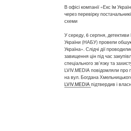
В офісі компанії «Екс Ім Укр
через перевірку постачальникі
схеми
У середу, 6 серпня, детектив
України (НАБУ) провели обшуки
Україна». Слідчі дії проводил
завищення цін під час закупі
спеціального зв’язку та захис
LVIV.MEDIA повідомляли про пр
на вул. Богдана Хмельницьког
LVIV.MEDIA
підтвердив і влас