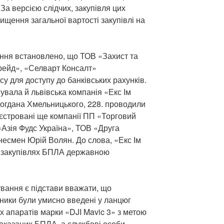
 За версією слідчих, закупівля цих
ищення загальної вартості закупівлі на
ання встановлено, що ТОВ «Захист та
рейд», «Селварт Консалт»
у для доступу до банківських рахунків.
увала й львівська компанія «Екс Ім
. Богдана Хмельницького, 228. проводили
єстровані ще компанії ПП «Торговий
«Азія Фудс Україна», ТОВ «Друга
несмен Юрій Волян. До слова, «Екс Ім
у закупівлях БПЛА державною
ування є підстави вважати, що
ники були умисно введені у ланцюг
х апаратів марки «DJI Mavic 3» з метою
вказаних БПЛА, а службові особи