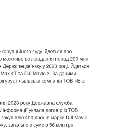
корупційного суду, йдеться про
о можливе розкрадання понад 200 млн
ля Держспецзв’язку у 2023 році. Йдеться
Max 4T та DJI Mavic 3. За даними
фігурує і львівська компанія ТОВ «Екс
авня 2023 року Державна служба
у інформації уклала договір із ТОВ
 закупівлю 400 дронів марки DJI Mavic
туку, загальною сумою 56 млн грн.