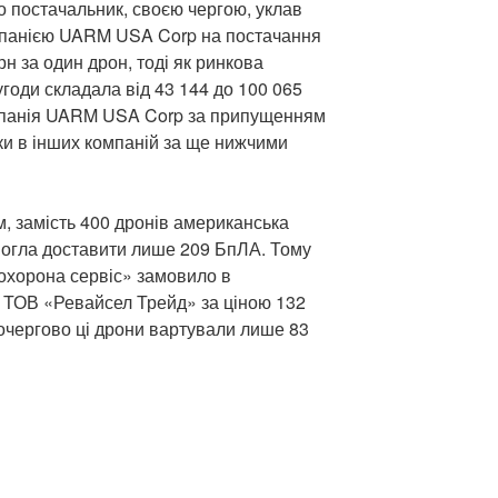
о постачальник, своєю чергою, уклав
мпанією UARM USA Corp на постачання
рн за один дрон, тоді як ринкова
годи складала від 43 144 до 100 065
омпанія UARM USA Corp за припущенням
ки в інших компаній за ще нижчими
, замість 400 дронів американська
гла доставити лише 209 БпЛА. Тому
охорона сервіс» замовило в
 ТОВ «Ревайсел Трейд» за ціною 132
шочергово ці дрони вартували лише 83