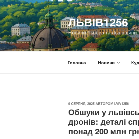
Перейти
до
ЛЬВІВ1256
вмісту
Новини Львова та Львівщини
Головна
Новини
Куд
ОПУБЛІКОВАНО
9 СЕРПНЯ, 2025
АВТОРОМ
LVIV1256
Обшуки у львівсь
дронів: деталі с
понад 200 млн гр