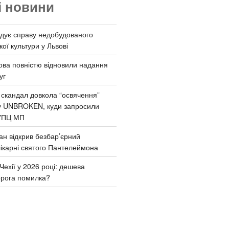
і новини
дує справу недобудованого
ої культури у Львові
ва повністю відновили надання
уг
 скандал довкола “освячення”
у UNBROKEN, куди запросили
УПЦ МП
ан відкрив безбар’єрний
ікарні святого Пантелеймона
Чехії у 2026 році: дешева
орога помилка?