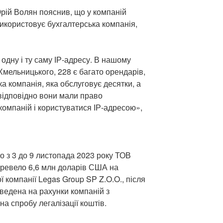
рій Волян пояснив, що у компаній
 використовує бухгалтерська компанія,
одну і ту саму ІР-адресу. В нашому
 Хмельницького, 228 є багато орендарів,
ка компанія, яка обслуговує десятки, а
 відповідно вони мали право
компаній і користуватися ІР-адресою»,
що з 3 до 9 листопада 2023 року ТОВ
еревело 6,6 млн доларів США на
ї компанії Legas Group SP Z.O.O., після
ведена на рахунки компаній з
а спробу легалізації коштів.