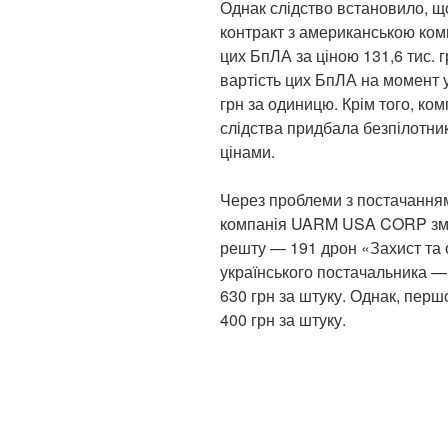
Однак слідство встановило, щ
контракт з американською ко
цих БпЛА за ціною 131,6 тис. г
вартість цих БпЛА на момент у
грн за одиницю. Крім того, к
слідства придбала безпілотни
цінами.
Через проблеми з постачанням
компанія UARM USA CORP змо
решту — 191 дрон «Захист та 
українського постачальника —
630 грн за штуку. Однак, пер
400 грн за штуку.