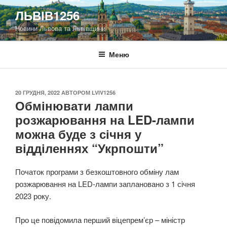
Перейти
ЛЬВІВ1256
до
Новини Львова та Львівщини
вмісту
Меню
ОПУБЛІКОВАНО
20 ГРУДНЯ, 2022
АВТОРОМ
LVIV1256
Обмінювати лампи
розжарювання на LED-лампи
можна буде з січня у
відділеннях “Укрпошти”
Початок програми з безкоштовного обміну лам
розжарювання на LED-лампи заплановано з 1 січня
2023 року.
Про це повідомила перший віцепрем’єр – міністр