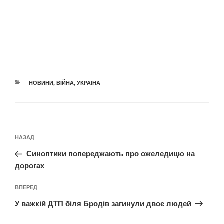
КАТЕГОРІЇ
НОВИНИ
,
ВІЙНА
,
УКРАЇНА
Навігація
Попередній
НАЗАД
записів
запис:
Синоптики попереджають про ожеледицю на
дорогах
Наступний
ВПЕРЕД
запис
У важкій ДТП біля Бродів загинули двоє людей