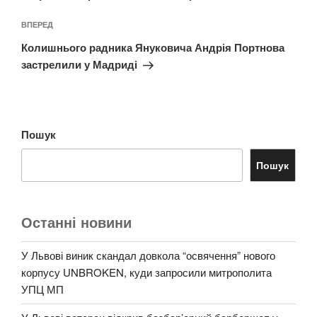
Наступний
ВПЕРЕД
запис
Колишнього радника Януковича Андрія Портнова
застрелили у Мадриді
Пошук
Пошук
Останні новини
У Львові виник скандал довкола “освячення” нового
корпусу UNBROKEN, куди запросили митрополита
УПЦ МП