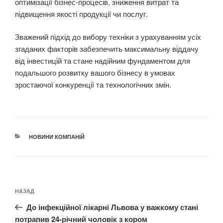
оптимізації бізнес-процесів, зниження витрат та
підвищення якості продукції чи послуг.
Зважений підхід до вибору техніки з урахуванням усіх
згаданих факторів забезпечить максимальну віддачу
від інвестицій та стане надійним фундаментом для
подальшого розвитку вашого бізнесу в умовах
зростаючої конкуренції та технологічних змін.
КАТЕГОРІЇ
НОВИНИ КОМПАНІЙ
Навігація
Попередній
НАЗАД
записів
запис:
До інфекційної лікарні Львова у важкому стані
потрапив 24-річний чоловік з кором