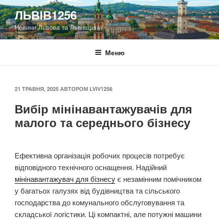
Перейти
ЛЬВІВ1256
до
Новини Львова та Львівщини
вмісту
Меню
ОПУБЛІКОВАНО
21 ТРАВНЯ, 2025
АВТОРОМ
LVIV1256
Вибір мінінавантажувачів для
малого та середнього бізнесу
Ефективна організація робочих процесів потребує
відповідного технічного оснащення. Надійний
мінінавантажувач для бізнесу
є незамінним помічником
у багатьох галузях від будівництва та сільського
господарства до комунального обслуговування та
складської логістики. Ці компактні, але потужні машини