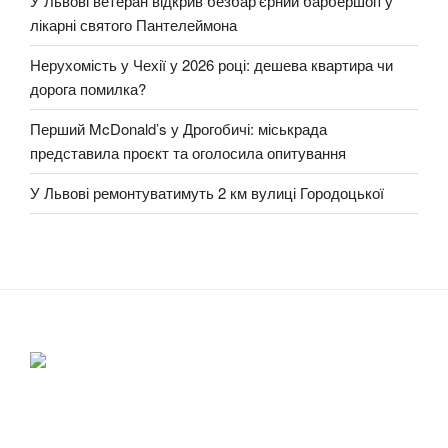
У Львові ветеран відкрив безбар’єрний барбершоп у
лікарні святого Пантелеймона
Нерухомість у Чехії у 2026 році: дешева квартира чи
дорога помилка?
Перший McDonald’s у Дрогобичі: міськрада
представила проєкт та оголосила опитування
У Львові ремонтуватимуть 2 км вулиці Городоцької