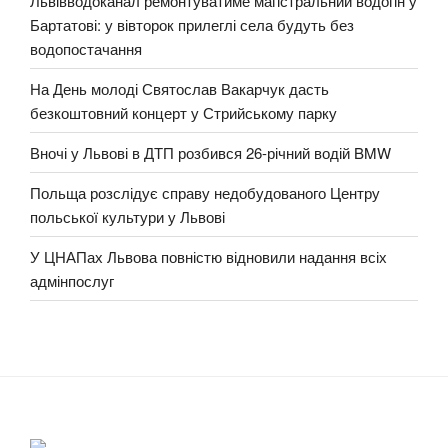
Львівводоканал ремонтуватиме магістральний водогін у
Бартатові: у вівторок прилеглі села будуть без
водопостачання
На День молоді Святослав Вакарчук дасть
безкоштовний концерт у Стрийському парку
Вночі у Львові в ДТП розбився 26-річний водій BMW
Польща розслідує справу недобудованого Центру
польської культури у Львові
У ЦНАПах Львова повністю відновили надання всіх
адмінпослуг