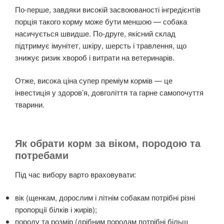
По-перше, завдяки високій засвоюваності інгредієнтів
порція такого корму може бути меншою — собака
насичується швидше. По-друге, якісний склад
підтримує імунітет, шкіру, шерсть і травлення, що
знижує ризик хвороб і витрати на ветеринарів.
Отже, висока ціна супер преміум кормів — це
інвестиція у здоров’я, довголіття та гарне самопочуття
тварини.
Як обрати корм за віком, породою та
потребами
Під час вибору варто враховувати:
вік (щенкам, дорослим і літнім собакам потрібні різні
пропорції білків і жирів);
породу та розмір (дрібним породам потрібні більш