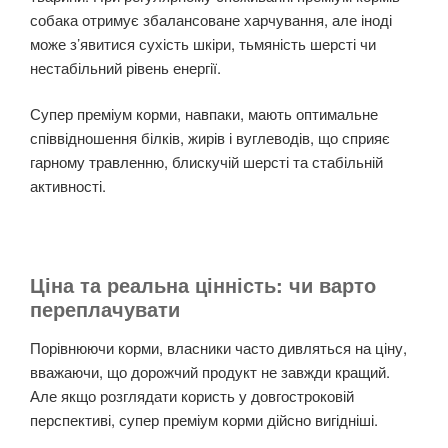
собака отримує збалансоване харчування, але іноді
може з’явитися сухість шкіри, тьмяність шерсті чи
нестабільний рівень енергії.
Супер преміум корми, навпаки, мають оптимальне
співвідношення білків, жирів і вуглеводів, що сприяє
гарному травленню, блискучій шерсті та стабільній
активності.
Ціна та реальна цінність: чи варто
переплачувати
Порівнюючи корми, власники часто дивляться на ціну,
вважаючи, що дорожчий продукт не завжди кращий.
Але якщо розглядати користь у довгостроковій
перспективі, супер преміум корми дійсно вигідніші.