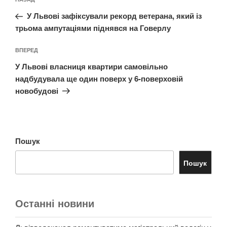
Попередній
записів
запис:
У Львові зафіксували рекорд ветерана, який із
трьома ампутаціями піднявся на Говерлу
Наступний
ВПЕРЕД
запис
У Львові власниця квартири самовільно
надбудувала ще один поверх у 6-поверховій
новобудові
Пошук
Пошук
Останні новини