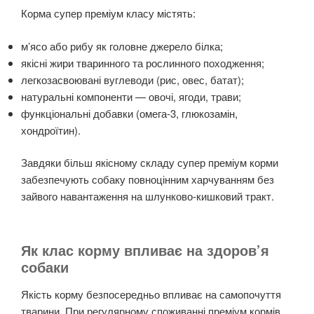
Корма супер преміум класу містять:
м’ясо або рибу як головне джерело білка;
якісні жири тваринного та рослинного походження;
легкозасвоювані вуглеводи (рис, овес, батат);
натуральні компоненти — овочі, ягоди, трави;
функціональні добавки (омега-3, глюкозамін,
хондроїтин).
Завдяки більш якісному складу супер преміум корми
забезпечують собаку повноцінним харчуванням без
зайвого навантаження на шлунково-кишковий тракт.
Як клас корму впливає на здоров’я
собаки
Якість корму безпосередньо впливає на самопочуття
тварини. При регулярному споживанні преміум кормів