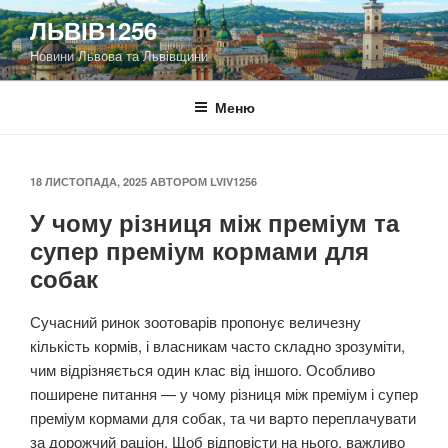
Перейти
ЛЬВІВ1256
до
Новини Львова та Львівщини
вмісту
Меню
ОПУБЛІКОВАНО
18 ЛИСТОПАДА, 2025
АВТОРОМ
LVIV1256
У чому різниця між преміум та
супер преміум кормами для
собак
Сучасний ринок зоотоварів пропонує величезну
кількість кормів, і власникам часто складно зрозуміти,
чим відрізняється один клас від іншого. Особливо
поширене питання — у чому різниця між преміум і супер
преміум кормами для собак, та чи варто переплачувати
за дорожчий раціон. Щоб відповісти на нього, важливо