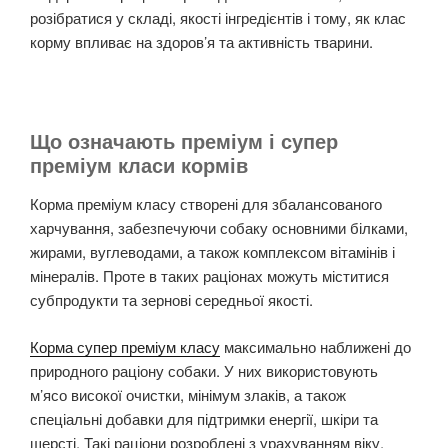
розібратися у складі, якості інгредієнтів і тому, як клас
корму впливає на здоров’я та активність тварини.
Що означають преміум і супер
преміум класи кормів
Корма преміум класу створені для збалансованого
харчування, забезпечуючи собаку основними білками,
жирами, вуглеводами, а також комплексом вітамінів і
мінералів. Проте в таких раціонах можуть міститися
субпродукти та зернові середньої якості.
Корма супер преміум класу
максимально наближені до
природного раціону собаки. У них використовують
м’ясо високої очистки, мінімум злаків, а також
спеціальні добавки для підтримки енергії, шкіри та
шерсті. Такі раціони розроблені з урахуванням віку,