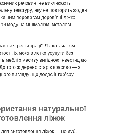
оксичних речовин, не викликають
кальну текстуру, яку не повторить жоден
ки цим перевагам дерев’яні ліжка
и моду на мінімалізм, металеві
дається реставрації. Якщо з часом
тості, їх можна легко усунути без
ть меблі з масиву вигідною інвестицією
 До того ж дерево старіє красиво — з
ного вигляду, що додає інтер’єру
ористання натуральної
готовлення ліжок
 для виготовлення ліжок — це дуб,