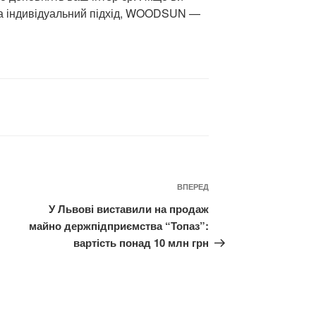
ь та індивідуальний підхід, WOODSUN —
Наступний
ВПЕРЕД
запис
У Львові виставили на продаж
майно держпідприємства “Топаз”:
вартість понад 10 млн грн