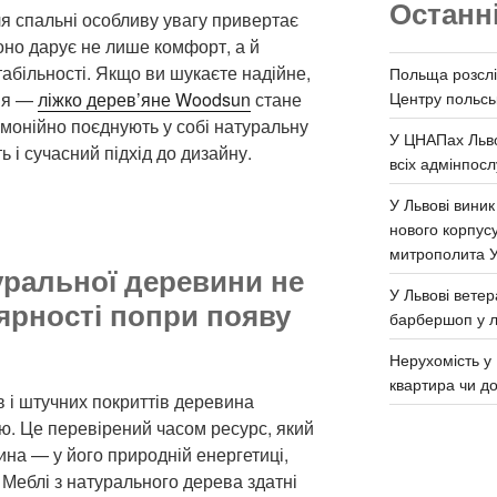
Останн
ля спальні особливу увагу привертає
оно дарує не лише комфорт, а й
табільності. Якщо ви шукаєте надійне,
Польща розслі
Центру польськ
ння —
ліжко дерев’яне Woodsun
стане
рмонійно поєднують у собі натуральну
У ЦНАПах Льво
ь і сучасний підхід до дизайну.
всіх адмінпосл
У Львові виник
нового корпус
митрополита 
уральної деревини не
У Львові ветер
ярності попри появу
барбершоп у л
Нерухомість у 
квартира чи д
в і штучних покриттів деревина
ю. Це перевірений часом ресурс, який
ина — у його природній енергетиці,
. Меблі з натурального дерева здатні