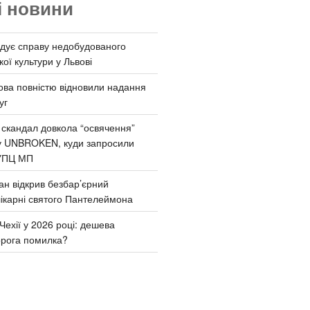
і новини
дує справу недобудованого
ої культури у Львові
ва повністю відновили надання
уг
 скандал довкола “освячення”
у UNBROKEN, куди запросили
УПЦ МП
ан відкрив безбар’єрний
ікарні святого Пантелеймона
Чехії у 2026 році: дешева
орога помилка?