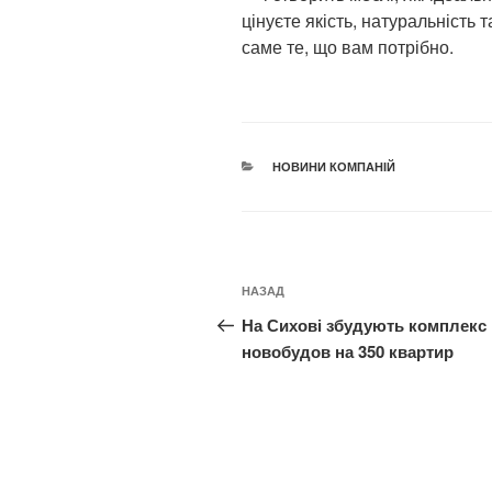
цінуєте якість, натуральніст
саме те, що вам потрібно.
КАТЕГОРІЇ
НОВИНИ КОМПАНІЙ
Навігація
Попередній
НАЗАД
записів
запис:
На Сихові збудують комплекс
новобудов на 350 квартир