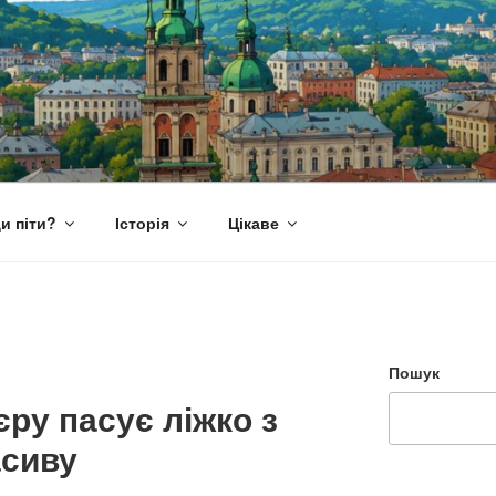
и піти?
Історія
Цікаве
Пошук
єру пасує ліжко з
асиву