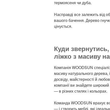
термоясеня чи дуба.
Насправді все залежить від о
вашого бачення. Дерево гнучк
цінується.
Куди звернутись,
ліжко з масиву н
Компанія WOODSUN спеціалізує
масиву натурального дерева, 
досвіду, майстерності й любов
компанії ви знайдете широкий 
— в різних стилях і кольорах.
Команда WOODSUN врахує всі 
— і створить меблі, які ідеал