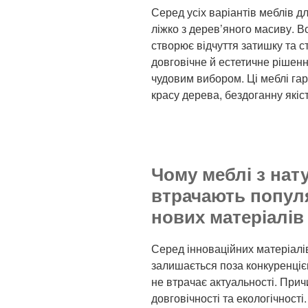
Серед усіх варіантів меблів д
ліжко з дерев’яного масиву. В
створює відчуття затишку та с
довговічне й естетичне ріше
чудовим вибором. Ці меблі га
красу дерева, бездоганну якіст
Чому меблі з нат
втрачають попул
нових матеріалів
Серед інноваційних матеріалі
залишається поза конкуренціє
не втрачає актуальності. Прич
довговічності та екологічності