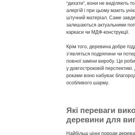
“дихати”, вони не виділяють т
алергій і при цьому мають уні
штучний матеріал. Саме завдя
залишаються актуальними попр
каркаси чи МДФ-конструкції.
Крім того, деревина добре під
з’являться подряпини чи потер
повної заміни виробу. Це роби
у довгостроковій перспективі.
роками воно набуває благород
особливого шарму.
Які переваги вик
деревини для ви
Найбільш цінні породи дерева