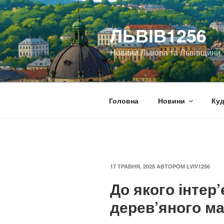
Перейти
до
ЛЬВІВ1256
вмісту
Новини Львова та Львівщини
Головна
Новини
Куд
ОПУБЛІКОВАНО
17 ТРАВНЯ, 2025
АВТОРОМ
LVIV1256
До якого інтер’
дерев’яного м