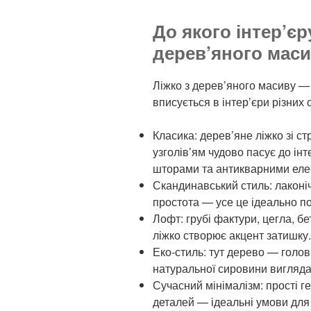
До якого інтер’єр
дерев’яного мас
Ліжко з дерев’яного масиву —
вписується в інтер’єри різних с
Класика: дерев’яне ліжко зі с
узголів’ям чудово пасує до ін
шторами та антикварними ел
Скандинавський стиль: лаконі
простота — усе це ідеально по
Лофт: грубі фактури, цегла, б
ліжко створює акцент затишку.
Еко-стиль: тут дерево — голов
натуральної сировини вигляда
Сучасний мінімалізм: прості г
деталей — ідеальні умови для