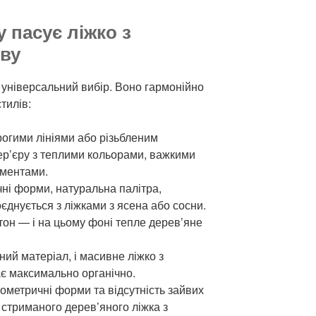
у пасує ліжко з
иву
 універсальний вибір. Воно гармонійно
тилів:
трогими лініями або різьбленим
тер’єру з теплими кольорами, важкими
ементами.
чні форми, натуральна палітра,
єднується з ліжками з ясена або сосни.
етон — і на цьому фоні тепле дерев’яне
ний матеріал, і масивне ліжко з
є максимально органічно.
еометричні форми та відсутність зайвих
 стриманого дерев’яного ліжка з