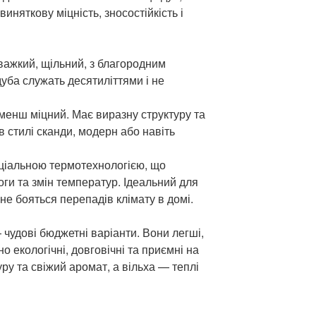
иняткову міцність, зносостійкість і
важкий, щільний, з благородним
дуба служать десятиліттями і не
менш міцний. Має виразну структуру та
в стилі сканди, модерн або навіть
іальною термотехнологією, що
оги та змін температур. Ідеальний для
і не бояться перепадів клімату в домі.
— чудові бюджетні варіанти. Вони легші,
но екологічні, довговічні та приємні на
уру та свіжий аромат, а вільха — теплі