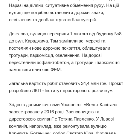
Наразі на ділянці ситуативне обмеження руху. На цій
вулиці ще потрібно встановити дорожні знаки,
освітлення та дооблаштувати благоустрій.
До слова, вулицю перекрили 1 лютого від будинку №8
до вул. Караджича. Там замінили всі мережі та
постелили нове дорожнє покриття, облаштували
тротуари, паркомісця, озеленення. На дорозі
перестелили асфальтобетон, а тротуари і паркомісця
замостили плиткою ФЕМ.
Загальна вартість робіт становить 34,4 млн грн. Проєкт
розробило ЛКП «Інститут просторового розвитку».
Згідно з даними системи Youcontrol, «Вельт Капітал»
зареєстроване у 2016 році. Засновницею та
директоркою компанії є Тетяна Павленко. У Львові
компанія, наприклад, вже ремонтувала вулицю
Корнякта, Ботанічну, собор Святого Юра, будувала