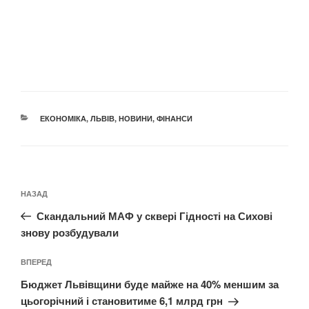
КАТЕГОРІЇ
ЕКОНОМІКА
,
ЛЬВІВ
,
НОВИНИ
,
ФІНАНСИ
Навігація
Попередній
НАЗАД
записів
запис:
Скандальний МАФ у сквері Гідності на Сихові
знову розбудували
Наступний
ВПЕРЕД
запис
Бюджет Львівщини буде майже на 40% меншим за
цьогорічний і становитиме 6,1 млрд грн