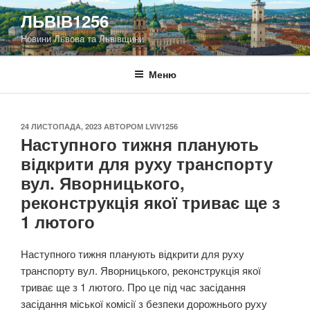
Перейти
ЛЬВІВ1256
до
Новини Львова та Львівщини
вмісту
Меню
ОПУБЛІКОВАНО
24 ЛИСТОПАДА, 2023
АВТОРОМ
LVIV1256
Наступного тижня планують
відкрити для руху транспорту
вул. Яворницького,
реконструкція якої триває ще з
1 лютого
Наступного тижня планують відкрити для руху
транспорту вул. Яворницького, реконструкція якої
триває ще з 1 лютого. Про це під час засідання
засідання міської комісії з безпеки дорожнього руху